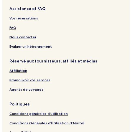
u
n
h
n
l
Assistance et FAQ
y
e
G
S
a
e
Vos réservations
r
p
d
t
FAQ
e
o
n
n
Nous contacter
&
w
B
i
Évaluer un hébergement
B
t
Q
h
Réservé aux fournisseurs, affiliés et médias
W
h
Affiliation
i
r
Promouvoir vos services
l
p
Agents de voyages
o
o
Politiques
l
,
Conditions générales d’utilisation
S
a
Conditions Générales d’Utilisation d’Abritel
u
n