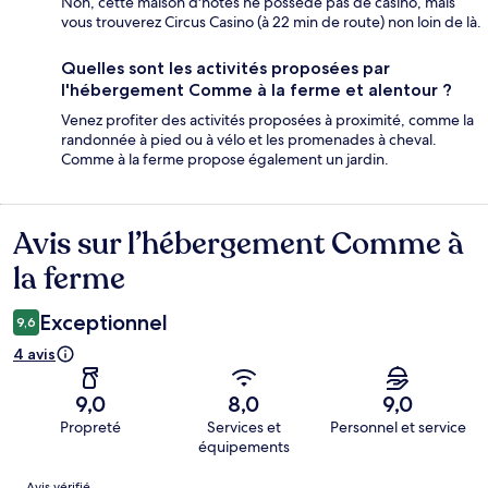
Non, cette maison d'hôtes ne possède pas de casino, mais
vous trouverez Circus Casino (à 22 min de route) non loin de là.
Quelles sont les activités proposées par
l'hébergement Comme à la ferme et alentour ?
Venez profiter des activités proposées à proximité, comme la
randonnée à pied ou à vélo et les promenades à cheval.
Comme à la ferme propose également un jardin.
Avis sur l’hébergement Comme à
Avis
la ferme
Exceptionnel
9,6
4 avis
9,0
8,0
9,0
Propreté
Services et
Personnel et service
équipements
Avis
Avis vérifié