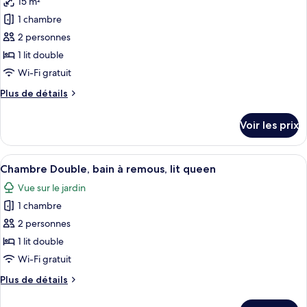
15 m²
photos
baignoire,
pour
1 chambre
lit
ce
queen
2 personnes
type
1 lit double
de
Wi-Fi gratuit
chambre :
Plus
Plus de détails
Chambre
de
Double
détails
Voir les prix
Deluxe,
sur
le
baignoire
type
Afficher
Chambre Double, bain à remous, lit que
4
de
Chambre Double, bain à remous, lit queen
toutes
chambre
Vue sur le jardin
Chambre
les
Double
1 chambre
photos
Deluxe,
pour
2 personnes
baignoire
ce
1 lit double
type
Wi-Fi gratuit
de
Plus
Plus de détails
chambre :
de
Chambre
détails