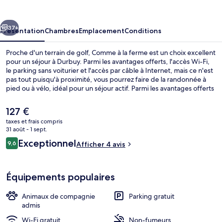
la
ferme
cédent
Suivant
37+
Présentation
Chambres
Emplacement
Conditions
Proche d'un terrain de golf, Comme à la ferme est un choix excellent
pour un séjour à Durbuy. Parmi les avantages offerts, l'accès Wi-Fi,
le parking sans voiturier et l'accès par câble à Internet, mais ce n'est
pas tout puisqu'à proximité, vous pourrez faire de la randonnée à
pied ou à vélo, idéal pour un séjour actif. Parmi les avantages offerts
par cet hébergement : une terrasse et un jardin.
Le
127 €
prix
taxes et frais compris
actuel
31 août - 1 sept.
Chambre Double, baignoire, lit queen |
est
Avis
Exceptionnel
9,6
Afficher 4 avis
de
9,6 sur 10
voyageurs
127 €.
Équipements populaires
Animaux de compagnie
Parking gratuit
admis
Wi-Fi gratuit
Non-fumeurs