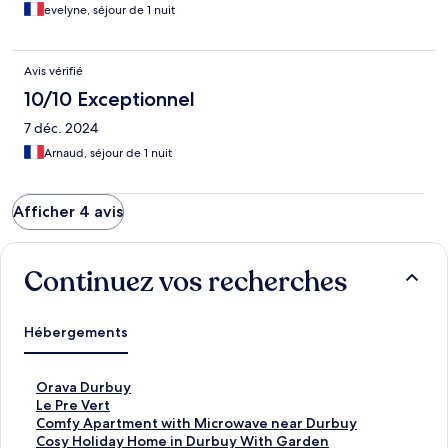
evelyne, séjour de 1 nuit
Avis vérifié
10/10 Exceptionnel
7 déc. 2024
Arnaud, séjour de 1 nuit
Afficher 4 avis
Continuez vos recherches
Hébergements
L
Orava Durbuy
i
L
Le Pre Vert
e
i
L
Comfy Apartment with Microwave near Durbuy
n
e
i
L
Cosy Holiday Home in Durbuy With Garden