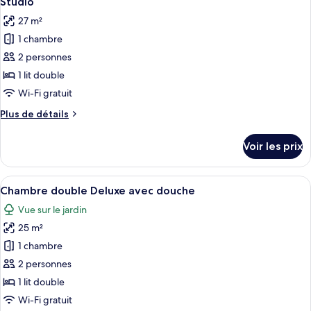
Studio
toutes
27 m²
les
1 chambre
photos
pour
2 personnes
ce
1 lit double
type
Wi-Fi gratuit
de
Plus
Plus de détails
chambre :
de
Studio
détails
Voir les prix
sur
le
type
Afficher
Chambre double Deluxe avec douche | R
6
de
Chambre double Deluxe avec douche
toutes
chambre
Vue sur le jardin
Studio
les
25 m²
photos
pour
1 chambre
ce
2 personnes
type
1 lit double
de
Wi-Fi gratuit
chambre :