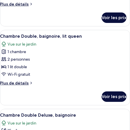
Plus
Plus de détails
Chambre
de
double
détails
Voir les prix
Deluxe
sur
le
avec
type
Afficher
Une chambre à coucher avec un lit, des
douche
3
de
Chambre Double, baignoire, lit queen
toutes
chambre
Vue sur le jardin
Chambre
les
double
1 chambre
photos
Deluxe
pour
2 personnes
avec
ce
douche
1 lit double
type
Wi-Fi gratuit
de
Plus
Plus de détails
chambre :
de
Chambre
détails
Voir les prix
sur
Double,
le
baignoire,
type
Afficher
Un lit à baldaquin avec une literie ra
lit
5
de
Chambre Double Deluxe, baignoire
toutes
queen
chambre
Vue sur le jardin
Chambre
les
Double,