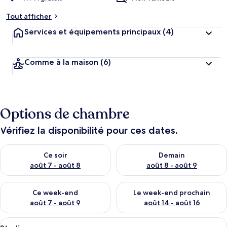
Tout afficher
Services et équipements principaux
(4)
Comme à la maison
(6)
Options de chambre
Vérifiez la disponibilité pour ces dates.
Vérifier la disponibilité pour ce soir août 7 - août 8
Vérifier la disponibilité pour 
Ce soir
Demain
août 7 - août 8
août 8 - août 9
Vérifier la disponibilité pour ce week-end août 7 - août 9
Vérifier la disponibilité pour 
Ce week-end
Le week-end prochain
août 7 - août 9
août 14 - août 16
Afficher
Studio | Rideaux occultants, Wi-Fi grat
12