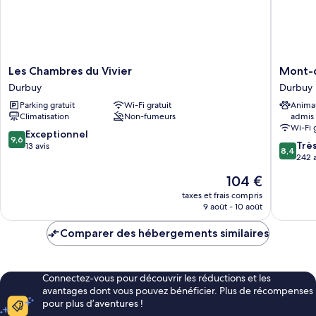
Les
Mont-
Les Chambres du Vivier
Mont-d
Chambres
des-
Durbuy
Durbuy
du
Pins
Parking gratuit
Wi-Fi gratuit
Anima
Vivier
Durbuy
Climatisation
Non-fumeurs
admis
Durbuy
Wi-Fi 
9.6
Exceptionnel
9,6
8.4
Trè
sur
13 avis
8,4
sur
242 a
10,
10,
Exceptionnel,
Le
104 €
Très
13 avis
nouveau
bien,
taxes et frais compris
prix
9 août - 10 août
242 avis
est
de
Comparer des hébergements similaires
104 €
Connectez-vous pour découvrir les réductions et les
avantages dont vous pouvez bénéficier. Plus de récompenses
pour plus d’aventures !