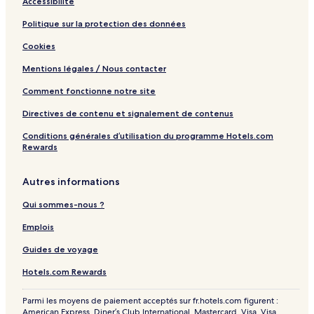
Accessibilité
a
,
Politique sur la protection des données
H
Cookies
o
t
Mentions légales / Nous contacter
T
u
Comment fonctionne notre site
b
Directives de contenu et signalement de contenus
Conditions générales d’utilisation du programme Hotels.com
Rewards
Autres informations
Qui sommes-nous ?
Emplois
Guides de voyage
Hotels.com Rewards
Parmi les moyens de paiement acceptés sur fr.hotels.com figurent :
American Express, Diner’s Club International, Mastercard, Visa, Visa