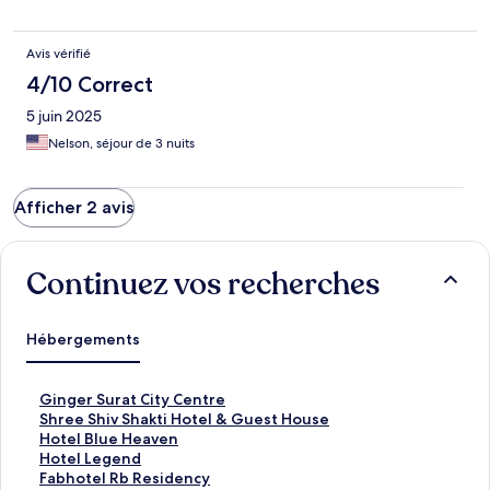
Avis vérifié
4/10 Correct
5 juin 2025
Nelson, séjour de 3 nuits
Afficher 2 avis
Continuez vos recherches
Hébergements
L
Ginger Surat City Centre
i
L
Shree Shiv Shakti Hotel & Guest House
e
i
L
Hotel Blue Heaven
n
e
i
L
Hotel Legend
o
n
e
i
L
Fabhotel Rb Residency