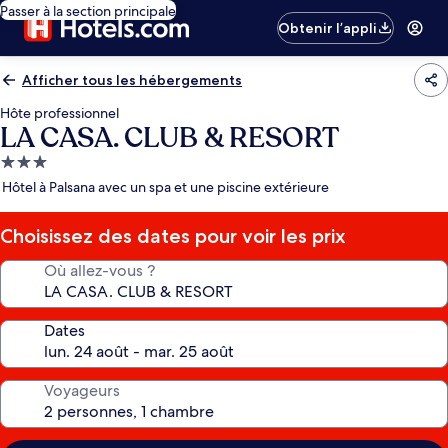
Passer à la section principale
Obtenir l’appli
Afficher tous les hébergements
Hôte professionnel
LA CASA. CLUB & RESORT
Hébergement
3.0 étoiles
Hôtel à Palsana avec un spa et une piscine extérieure
Choisissez des dates pour voir les prix
Où allez-vous ?
Dates
Voyageurs