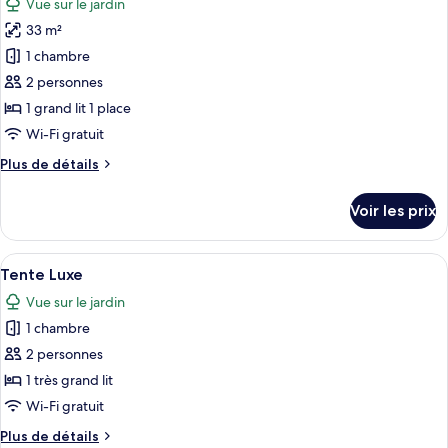
Vue sur le jardin
les
33 m²
photos
pour
1 chambre
ce
2 personnes
type
1 grand lit 1 place
de
Wi-Fi gratuit
chambre :
Plus
Plus de détails
Chambre
de
Double
détails
Voir les prix
Deluxe,
sur
le
vue
type
Afficher
Une chambre avec un lit, un bureau et 
jardin
5
de
Tente Luxe
toutes
chambre
Vue sur le jardin
Chambre
les
Double
1 chambre
photos
Deluxe,
pour
2 personnes
vue
ce
jardin
1 très grand lit
type
Wi-Fi gratuit
de
Plus
Plus de détails
chambre :