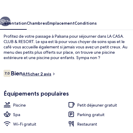
CLUB
&
cédent
Suivant
RESORT
17+
Présentation
Chambres
Emplacement
Conditions
Profitez de votre passage à Palsana pour séjourner dans LA CASA.
CLUB & RESORT. Le spa est là pour vous choyer de soins spas et le
café vous accueille également si jamais vous avez un petit creux. Au
menu des petits plus offerts sur place, on trouve une piscine
extérieure et une piscine pour enfants. Sympa non ?
Avis
Bien
7,0
Afficher 2 avis
7,0 sur 10
voyageurs
Façade de l’hébergement
Équipements populaires
Piscine
Petit déjeuner gratuit
Spa
Parking gratuit
Wi-Fi gratuit
Restaurant