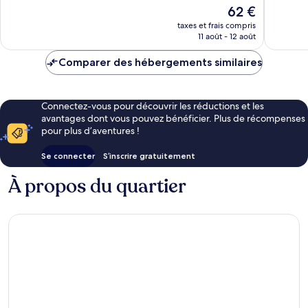
10,
Le
62 €
54 avis
Très
nouveau
bien,
taxes et frais compris
prix
11 août - 12 août
47 avis
est
de
Comparer des hébergements similaires
62 €
Connectez-vous pour découvrir les réductions et les
avantages dont vous pouvez bénéficier. Plus de récompenses
pour plus d’aventures !
Se connecter
S’inscrire gratuitement
À propos du quartier