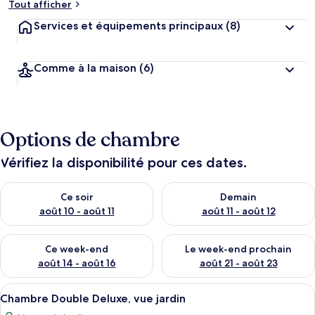
Tout afficher
Services et équipements principaux
(8)
Comme à la maison
(6)
Options de chambre
Vérifiez la disponibilité pour ces dates.
Vérifier la disponibilité pour ce soir août 10 - août 11
Vérifier la disponibilité pour 
Ce soir
Demain
août 10 - août 11
août 11 - août 12
Vérifier la disponibilité pour ce week-end août 14 - août 16
Vérifier la disponibilité pour
Ce week-end
Le week-end prochain
août 14 - août 16
août 21 - août 23
Afficher
Une chambre d’hôtel avec un lit, un bu
1
Chambre Double Deluxe, vue jardin
toutes