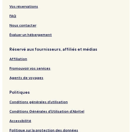
a
a
t
z
a
Vos réservations
l
n
i
d
r
FAQ
R
a
o
,
Nous contacter
o
S
m
u
Évaluer un hébergement
s
r
a
Réservé aux fournisseurs, affiliés et médias
t
Affiliation
Promouvoir vos services
Agents de voyages
Politiques
Conditions générales d’utilisation
Conditions Générales d’Utilisation d’Abritel
Accessibilité
Politique sur la protection des données