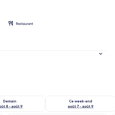
Restaurant
sponibilité pour demain août 8 - août 9
Vérifier la disponibilité pour ce week
Demain
Ce week-end
oût 8 - août 9
août 7 - août 9