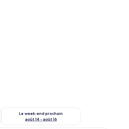
-end août 7 - août 9
Vérifier la disponibilité pour le week-end prochain août 14 - a
Le week-end prochain
août 14 - août 16