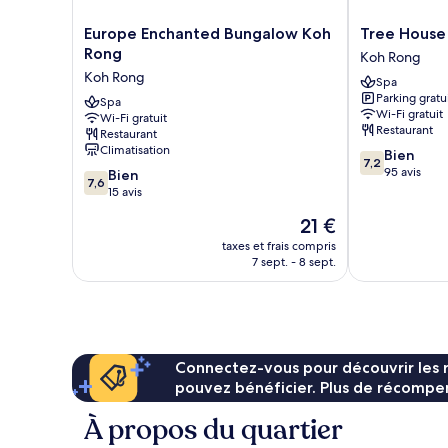
Europe
Tree
Europe Enchanted Bungalow Koh
Tree House
Enchanted
House
Rong
Koh Rong
Bungalow
Bungalows
Koh Rong
Spa
Koh
Resort
Parking gratu
Rong
Spa
Koh
Wi-Fi gratuit
Wi-Fi gratuit
Koh
Rong
Restaurant
Restaurant
Rong
Climatisation
7.2
Bien
7,2
sur
95 avis
7.6
Bien
7,6
10,
sur
15 avis
Bien,
10,
Le
21 €
95 avis
Bien,
nouveau
15 avis
taxes et frais compris
prix
7 sept. - 8 sept.
est
de
21 €
Connectez-vous pour découvrir les 
pouvez bénéficier. Plus de récompen
À propos du quartier