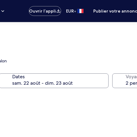
•
s
Ouvrir l’appli
EUR
Publier votre annon
alon
Dates
Voya