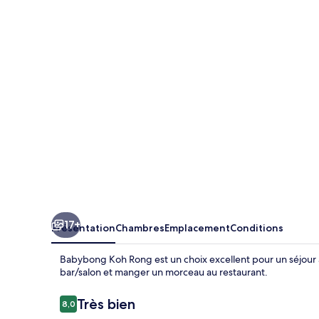
Koh
Rong
17+
Présentation
Chambres
Emplacement
Conditions
Babybong Koh Rong est un choix excellent pour un séjour 
bar/salon et manger un morceau au restaurant.
Avis
Très bien
8,0
8,0 sur 10
voyageurs