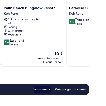
Palm
Paradiso
Palm Beach Bungalow Resort
Paradiso Ocean Fro
Beach
Ocean
Koh Rong
Koh Rong
Bungalow
Front
8.0
Animaux de compagnie
Très bien
Resort
Bungalows
8,0
admis
sur
4 avis
Koh
Koh
Parking
10,
Rong
Rong
Wi-Fi gratuit
Très
Restaurant
bien,
8.6
Excellent
4 avis
8,6
sur
66 avis
10,
Le
16 €
Excellent,
nouveau
66 avis
taxes et frais compris
tax
prix
18 août - 19 août
est
de
16 €
Se connecter
S’inscrire gratuitement