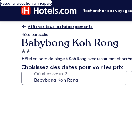
Passer à la section principale
Rechercher des voyage
Afficher tous les hébergements
Hôte particulier
Babybong Koh Rong
Hébergement
2.0 étoiles
Hôtel en bord de plage à Koh Rong avec restaurant et bar/s
Choisissez des dates pour voir les prix
Où allez-vous ?
Galerie
photos
de
l’hébergement
Babybong