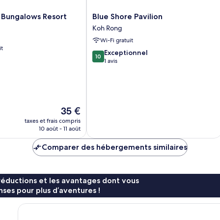
Blue
 Bungalows Resort
Blue Shore Pavilion
Shore
Koh Rong
Pavilion
Wi-Fi gratuit
Koh
it
Rong
10.0
Exceptionnel
10
sur
1 avis
10,
Exceptionnel,
1 avis
Le
35 €
nouveau
taxes et frais compris
prix
10 août - 11 août
est
de
Comparer des hébergements similaires
35 €
réductions et les avantages dont vous
ses pour plus d’aventures !