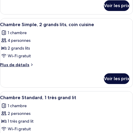
chambre :
détails
Voir les prix
sur
Chambre
le
Simple,
type
Afficher
Une chambre d’hôtel avec deux lits, u
2
3
de
Chambre Simple, 2 grands lits, coin cuisine
toutes
chambre
grands
1 chambre
Chambre
les
lits
Simple,
4 personnes
photos
2
pour
2 grands lits
grands
ce
lits
Wi-Fi gratuit
type
Plus
Plus de détails
de
de
chambre :
détails
Voir les prix
sur
Chambre
le
Simple,
type
Afficher
Une chambre d’hôtel avec un lit, deux
2
1
de
Chambre Standard, 1 très grand lit
toutes
chambre
grands
1 chambre
Chambre
les
lits,
Simple,
2 personnes
photos
coin
2
pour
1 très grand lit
cuisine
grands
ce
lits,
Wi-Fi gratuit