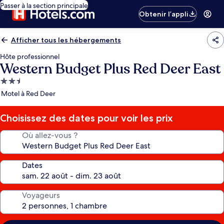
Passer à la section principale
Obtenir l’appli
Afficher tous les hébergements
Hôte professionnel
Western Budget Plus Red Deer East
Hébergement
2.5 étoiles
Motel à Red Deer
Choisissez des dates pour voir les prix
Où allez-vous ?
Dates
Voyageurs