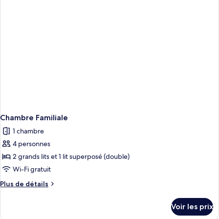
chambre
très
Suite
grand
Romantique,
lit
1
très
grand
lit
Chambre Familiale
1 chambre
4 personnes
2 grands lits et 1 lit superposé (double)
Wi-Fi gratuit
Plus
Plus de détails
de
détails
Voir les prix
sur
le