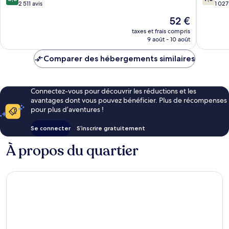
sur
sur
2 511 avis
1 027
10,
10,
Le
52 €
Excellent,
Bien,
nouveau
2 511 avis
1 027 avi
taxes et frais compris
prix
9 août - 10 août
est
de
Comparer des hébergements similaires
52 €
Connectez-vous pour découvrir les réductions et les
avantages dont vous pouvez bénéficier. Plus de récompenses
pour plus d’aventures !
Se connecter
S’inscrire gratuitement
À propos du quartier