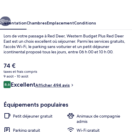
Plus
Red
cédent
Suivant
Deer
21+
Présentation
Chambres
Emplacement
Conditions
East
Lors de votre passage à Red Deer, Western Budget Plus Red Deer
East est un choix excellent où séjourner. Parmi les services gratuits,
l'accès Wi-Fi, le parking sans voiturier et un petit déjeuner
icontinental proposé tous les jours, entre 06 h 00 et 10 h 00.
Le
74 €
prix
taxes et frais compris
actuel
9 août - 10 août
est
Avis
Excellent
8,6
Suite, 1 grand lit | Wi-Fi gratuit, draps
Afficher 494 avis
de
8,6 sur 10
voyageurs
74 €.
Équipements populaires
Petit déjeuner gratuit
Animaux de compagnie
admis
Parking gratuit
Wi-Fi gratuit