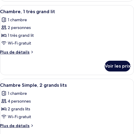
type
Afficher
Une chambre à coucher avec un lit, d
1
de
Chambre, 1 très grand lit
toutes
chambre
1 chambre
Chambre
les
Familiale
2 personnes
photos
pour
1 très grand lit
ce
Wi-Fi gratuit
type
Plus
Plus de détails
de
de
chambre :
détails
Voir les prix
sur
Chambre,
le
1
type
Afficher
Wi-Fi gratuit, draps fournis
très
2
de
Chambre Simple, 2 grands lits
toutes
chambre
grand
1 chambre
Chambre,
les
lit
1
4 personnes
photos
très
pour
2 grands lits
grand
ce
lit
Wi-Fi gratuit
type
Plus
Plus de détails
de
de