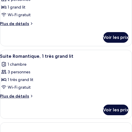
photos
très
pour
1 grand lit
grand
ce
lit
Wi-Fi gratuit
type
Plus
Plus de détails
de
de
chambre :
détails
Voir les prix
sur
Chambre,
le
1
type
Afficher
Un salon moderne avec un téléviseur à
grand
1
de
Suite Romantique, 1 très grand lit
toutes
chambre
lit
1 chambre
Chambre,
les
1
3 personnes
photos
grand
pour
1 très grand lit
lit
ce
Wi-Fi gratuit
type
Plus
Plus de détails
de
de
chambre :
détails
Voir les prix
sur
Suite
le
Romantique,
type
1
de