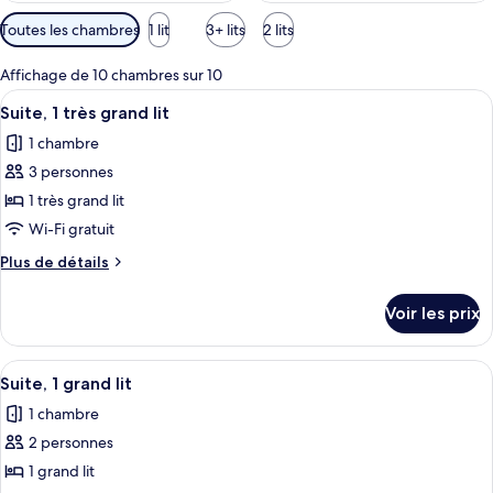
Filtres
Toutes les chambres
1 lit
3+ lits
2 lits
disponibles
pour
Affichage de 10 chambres sur 10
les
Afficher
Une chambre d’hôtel comprenant un lit,
4
Suite, 1 très grand lit
chambres
toutes
1 chambre
les
3 personnes
photos
pour
1 très grand lit
ce
Wi-Fi gratuit
type
Plus
Plus de détails
de
de
chambre :
détails
Voir les prix
sur
Suite,
le
1
type
Afficher
Une chambre d’hôtel avec un lit, des 
très
3
de
Suite, 1 grand lit
toutes
chambre
grand
1 chambre
Suite,
les
lit
1
2 personnes
photos
très
pour
1 grand lit
grand