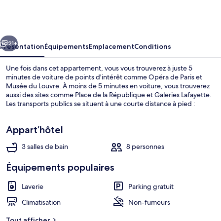
Apartment
3
Bedrooms
cédent
Suivant
Center
21+
Présentation
Équipements
Emplacement
Conditions
of
Une fois dans cet appartement, vous vous trouverez à juste 5
Paris
minutes de voiture de points d'intérêt comme Opéra de Paris et
Musée du Louvre. À moins de 5 minutes en voiture, vous trouverez
aussi des sites comme Place de la République et Galeries Lafayette.
Les transports publics se situent à une courte distance à pied :
Station de métro Bonne-Nouvelle est à 4 min et Station de métro
Grands Boulevards, à 7 min.
Appart’hôtel
3 salles de bain
8 personnes
Appartement | Espace de travail pour o
Équipements populaires
Laverie
Parking gratuit
Climatisation
Non-fumeurs
Tout afficher