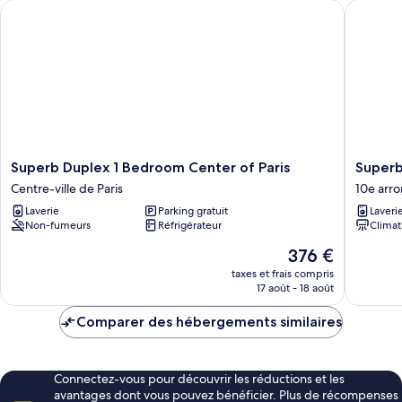
Superb Duplex 1 Bedroom Center of Paris
Superb A
Superb
Superb
Superb Duplex 1 Bedroom Center of Paris
Superb
Duplex
Apartme
Centre-ville de Paris
10e arr
1
2
Laverie
Parking gratuit
Laveri
Bedroom
Bedroo
Non-fumeurs
Réfrigérateur
Climat
Center
Center
of
of
Le
376 €
Paris
Paris
nouveau
taxes et frais compris
Centre-
10e
prix
17 août - 18 août
ville
arrondi
est
de
de
Comparer des hébergements similaires
Paris
376 €
Connectez-vous pour découvrir les réductions et les
avantages dont vous pouvez bénéficier. Plus de récompenses