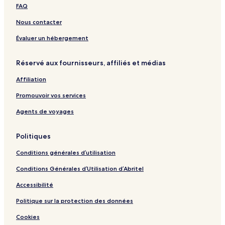
m
e
1
o
t
u
a
B
c
FAQ
e
1
9
m
i
r
c
a
t
5
e
p
l
P
r
t
i
Nous contacter
è
m
h
l
a
é
i
o
m
e
e
o
r
-
g
n
Évaluer un hébergement
e
n
i
C
n
P
s
o
o
a
Réservé aux fournisseurs, affiliés et médias
e
l
r
u
l
i
Affiliation
r
e
s
s
G
Promouvoir vos services
a
r
Agents de voyages
e
d
Politiques
e
L
Conditions générales d’utilisation
y
o
Conditions Générales d’Utilisation d’Abritel
n
Accessibilité
Politique sur la protection des données
Cookies