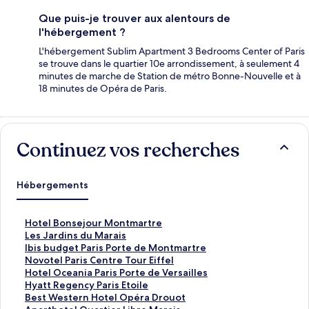
Que puis-je trouver aux alentours de
l'hébergement ?
L'hébergement Sublim Apartment 3 Bedrooms Center of Paris
se trouve dans le quartier 10e arrondissement, à seulement 4
minutes de marche de Station de métro Bonne-Nouvelle et à
18 minutes de Opéra de Paris.
Continuez vos recherches
Hébergements
L
Hotel Bonsejour Montmartre
i
L
Les Jardins du Marais
e
i
L
Ibis budget Paris Porte de Montmartre
n
e
i
L
Novotel Paris Centre Tour Eiffel
o
n
e
i
L
Hotel Oceania Paris Porte de Versailles
u
o
n
e
i
L
Hyatt Regency Paris Etoile
v
u
o
n
e
i
L
Best Western Hotel Opéra Drouot