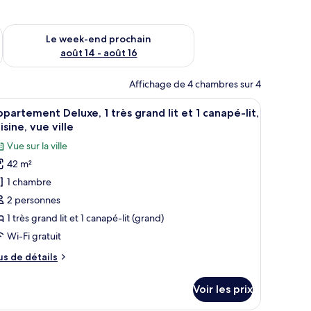
-end août 7 - août 9
Vérifier la disponibilité pour le week-end prochain août 14 - a
Le week-end prochain
août 14 - août 16
Affichage de 4 chambres sur 4
lante.
 à induction noire, une poêle et une casserole sur un plateau.
fficher
Une chambre d’hôtel moderne, équipée d’un li
21
partement Deluxe, 1 très grand lit et 1 canapé-lit,
outes
isine, vue ville
s
Vue sur la ville
hotos
42 m²
our
1 chambre
e
ype
2 personnes
e
1 très grand lit et 1 canapé-lit (grand)
hambre :
Wi-Fi gratuit
ppartement
us
us de détails
eluxe,
e
tails
Voir les prix
r
rès