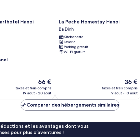
La
arthotel Hanoi
La Peche Homestay Hanoi
Peche
Ba Dinh
Homestay
Kitchenette
Hanoi
Laverie
Ba
Parking gratuit
Dinh
Wi-Fi gratuit
nnel
Le
Le
66 €
36 €
nouveau
nouvea
taxes et frais compris
taxes et frais compris
prix
prix
19 août - 20 août
9 août - 10 août
est
est
de
de
Comparer des hébergements similaires
66 €
36 €
réductions et les avantages dont vous
ses pour plus d’aventures !