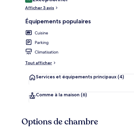
10 sur 10
voyageurs
Afficher 3 avis
Équipements populaires
Grand réfrigé
Cuisine
Parking
Climatisation
Tout afficher
Services et équipements principaux
(4)
Comme à la maison
(6)
Options de chambre