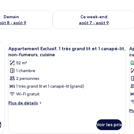
sponibilité pour demain août 8 - août 9
Vérifier la disponibilité pour ce week
Demain
Ce week-end
oût 8 - août 9
août 7 - août 9
anapé-lit gris, une armoire en bois et une petite table agrémentée d’une p
Afficher
Une cuisine avec une plaque de cuisson
A
23
Appartement Exclusif, 1 très grand lit et 1 canapé-lit,
Ap
toutes
t
non-fumeurs, cuisine
cu
les
le
52 m²
photos
p
1 chambre
pour
p
2 personnes
ce
c
type
t
1 très grand lit et 1 canapé-lit (grand)
de
d
Wi-Fi gratuit
chambre :
c
Plus
Plus de détails
Appartement
A
de
Pl
Pl
Exclusif,
détails
D
d
sur
1
1
dé
le
x
Voir les prix
su
très
t
type
le