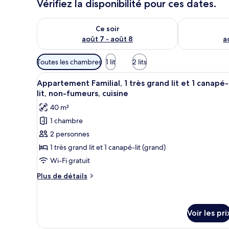
Vérifiez la disponibilité pour ces dates.
Vérifier la disponibilité pour ce soir août 7 - août 8
Vérifier la di
Ce soir
août 7 - août 8
a
Filtres
Toutes les chambres
1 lit
2 lits
disponibles
Afficher
Une chambre moderne avec un c
pour
22
Appartement Familial, 1 très grand lit et 1 canapé-
toutes
les
lit, non-fumeurs, cuisine
les
chambres
40 m²
photos
1 chambre
pour
2 personnes
ce
type
1 très grand lit et 1 canapé-lit (grand)
de
Wi-Fi gratuit
chambre :
Plus
Plus de détails
Appartement
de
Familial,
détails
sur
1
le
Voir les pri
très
type