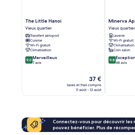
grand
cuisine,
lit
vue
et
ville
1
The
Minerva
The Little Hanoi
Minerva Ap
canapé-
Little
Aparthotel
Vieux quartier
Vieux quartier
lit,
Hanoi
Hanoi
cuisine,
Transfert aéroport
Laverie
Vieux
Vieux
vue
Cuisine
Wi-Fi gratuit
quartier
quartier
ville
Wi-Fi gratuit
Climatisation
Climatisation
Coin salon
9.0
9.8
Merveilleux
Exceptio
9,0
9,8
sur
sur
7 avis
48 avis
10,
10,
Merveilleux,
Exceptionnel,
Le
37 €
7 avis
48 avis
nouveau
taxes et frais compris
prix
11 août - 12 août
est
de
37 €
Connectez-vous pour découvrir les 
pouvez bénéficier. Plus de récompen