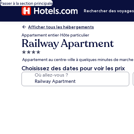
Passer à la section principale
Rechercher des voyage
Afficher tous les hébergements
Appartement entier
·
Hôte particulier
Railway Apartment
Hébergement
4.0 étoiles
Appartement au centre-ville à quelques minutes de marche
Choisissez des dates pour voir les prix
Où allez-vous ?
Galerie
photos
de
l’hébergement
Railway