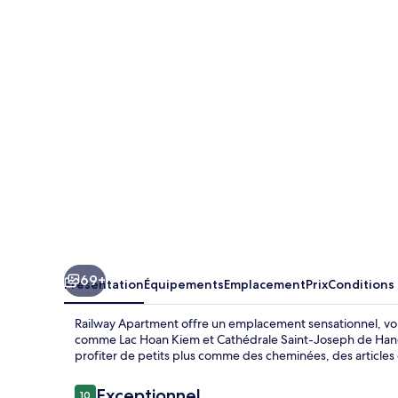
Apartment
69+
Présentation
Équipements
Emplacement
Prix
Conditions
Railway Apartment offre un emplacement sensationnel, vous
comme Lac Hoan Kiem et Cathédrale Saint-Joseph de Hanoï
profiter de petits plus comme des cheminées, des articles 
Avis
Exceptionnel
10