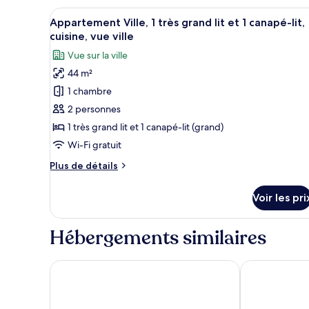
grand
de
Afficher
Une cuisine étroite avec des m
chambre
lit
17
Appartement Ville, 1 très grand lit et 1 canapé-lit,
Appartement
toutes
et
cuisine, vue ville
Familial,
les
1
1
Vue sur la ville
photos
canapé-
très
44 m²
grand
pour
lit,
lit
1 chambre
ce
non-
et
type
2 personnes
fumeurs,
1
de
canapé-
cuisine
1 très grand lit et 1 canapé-lit (grand)
lit,
chambre :
Wi-Fi gratuit
non-
Appartement
fumeurs,
Plus
Plus de détails
Ville,
cuisine
de
1
détails
Voir les pri
sur
très
le
grand
type
Hébergements similaires
lit
de
et
chambre
Appartement
The Little Hanoi
Minerva Apar
1
Ville,
canapé-
1
lit,
très