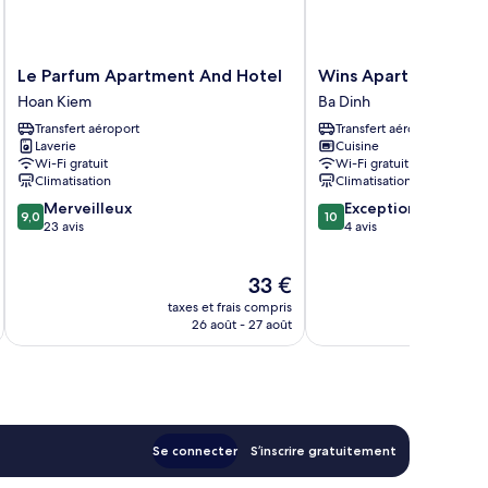
Le
Wins
Le Parfum Apartment And Hotel
Wins Apartment
Parfum
Apartment
Hoan Kiem
Ba Dinh
Apartment
Ba
Transfert aéroport
Transfert aéroport
And
Dinh
Laverie
Cuisine
Hotel
Wi-Fi gratuit
Wi-Fi gratuit
Hoan
Climatisation
Climatisation
Kiem
9.0
10.0
Merveilleux
Exceptionnel
9,0
10
sur
sur
23 avis
4 avis
10,
10,
Merveilleux,
Exceptionnel,
Le
33 €
23 avis
4 avis
u
nouveau
taxes et frais compris
tax
prix
26 août - 27 août
est
de
33 €
Se connecter
S’inscrire gratuitement