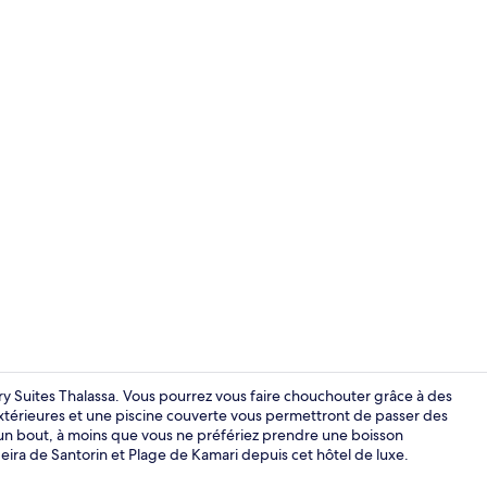
Réception
xury Suites Thalassa. Vous pourrez vous faire chouchouter grâce à des
térieures et une piscine couverte vous permettront de passer des
un bout, à moins que vous ne préfériez prendre une boisson
Petit déjeun
ldeira de Santorin et Plage de Kamari depuis cet hôtel de luxe.