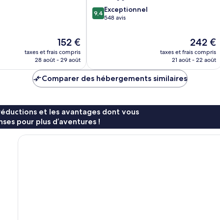
9.4
Exceptionnel
9,4
sur
548 avis
10,
Exceptionnel,
Le
Le
152 €
242 €
548 avis
nouveau
nouveau
taxes et frais compris
taxes et frais compris
prix
prix
28 août - 29 août
21 août - 22 août
est
est
de
de
Comparer des hébergements similaires
152 €
242 €
réductions et les avantages dont vous
ses pour plus d’aventures !