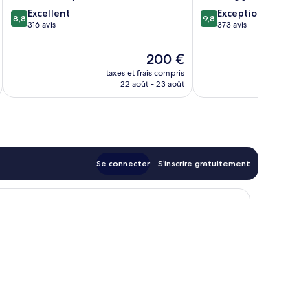
Santorini
8.8
9.8
Excellent
Exceptionnel
8,8
9,8
sur
sur
316 avis
373 avis
10,
10,
Excellent,
Exceptionnel,
Le
200 €
316 avis
373 avis
nouveau
taxes et frais compris
tax
prix
22 août - 23 août
est
de
200 €
Se connecter
S’inscrire gratuitement