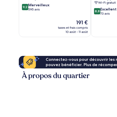
Wi-Fi gratuit
9.2
Merveilleux
9,2
8.8
Excellent
sur
595 avis
8,8
sur
73 avis
10,
10,
Merveilleux,
Le
191 €
Excellent,
595 avis
nouveau
73 avis
taxes et frais compris
prix
10 août - 11 août
est
de
191 €
Connectez-vous pour découvrir les 
pouvez bénéficier. Plus de récompen
À propos du quartier