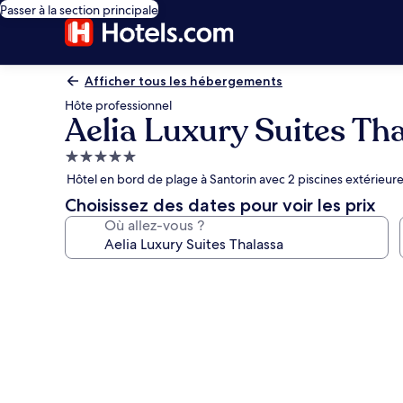
Passer à la section principale
Afficher tous les hébergements
Hôte professionnel
Aelia Luxury Suites Th
Hébergement
5.0 étoiles
Hôtel en bord de plage à Santorin avec 2 piscines extérieur
Choisissez des dates pour voir les prix
Où allez-vous ?
Galerie
photos
de
l’hébergement
Aelia