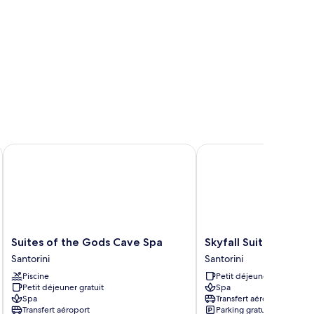
Suites of the Gods Cave Spa
Skyfall Suites - Adults 
Suites
Skyfall
Suites of the Gods Cave Spa
Skyfall Suites - Adul
of
Suites
Santorini
Santorini
the
-
Piscine
Petit déjeuner gratuit
Gods
Adults
Petit déjeuner gratuit
Spa
Cave
Only
Spa
Transfert aéroport
Spa
Santorini
Transfert aéroport
Parking gratuit