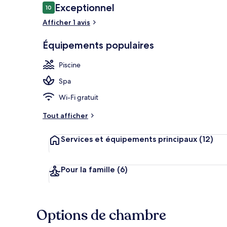
Avis
Exceptionnel
10
10 sur 10
voyageurs
Afficher 1 avis
Piscine couve
Équipements populaires
Piscine
Spa
Wi-Fi gratuit
Tout afficher
Services et équipements principaux
(12)
Pour la famille
(6)
Options de chambre