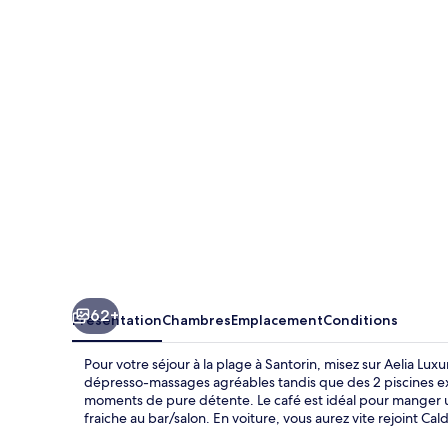
Luxury
Suites
Thalassa
62+
Présentation
Chambres
Emplacement
Conditions
Pour votre séjour à la plage à Santorin, misez sur Aelia Lu
dépresso-massages agréables tandis que des 2 piscines ex
moments de pure détente. Le café est idéal pour manger 
fraiche au bar/salon. En voiture, vous aurez vite rejoint Ca