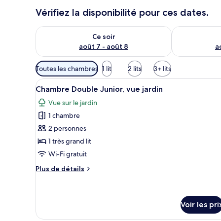
Vérifiez la disponibilité pour ces dates.
Vérifier la disponibilité pour ce soir août 7 - août 8
Vérifier la di
Ce soir
août 7 - août 8
a
Filtres
Toutes les chambres
1 lit
2 lits
3+ lits
disponibles
Afficher
Une chambre d’hôtel moderne éq
pour
3
Chambre Double Junior, vue jardin
toutes
les
Vue sur le jardin
les
chambres
1 chambre
photos
pour
2 personnes
ce
1 très grand lit
type
Wi-Fi gratuit
de
Plus
Plus de détails
chambre :
de
Chambre
détails
sur
Double
le
Voir les pri
Junior,
type
vue