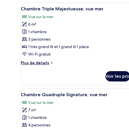
de
Afficher
Une chambre d’hôtel moderne do
jardin
chambre
6
Chambre Triple Majestueuse, vue mer
Chambre
toutes
Double
Vue sur la mer
les
Junior,
6 m²
photos
vue
jardin
pour
1 chambre
ce
3 personnes
type
1 très grand lit et 1 grand lit 1 place
de
Wi-Fi gratuit
chambre :
Plus
Plus de détails
Chambre
de
Triple
détails
Voir les pri
Majestueuse,
sur
le
vue
type
Afficher
Une chambre moderne avec un gr
mer
6
de
Chambre Quadruple Signature, vue mer
toutes
chambre
Vue sur la mer
Chambre
les
Triple
7 m²
photos
Majestueuse,
pour
1 chambre
vue
ce
mer
4 personnes