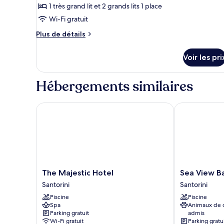
type
1 très grand lit et 2 grands lits 1 place
de
Wi-Fi gratuit
chambre :
Plus
Plus de détails
Chambre
de
Quadruple
détails
Voir les pri
Signature,
sur
le
vue
type
Hébergements similaires
mer
de
chambre
Chambre
The Majestic Hotel
Sea View Bay 
Quadruple
Signature,
vue
mer
The
Sea
The Majestic Hotel
Sea View Ba
Majestic
View
Santorini
Santorini
Hotel
Bay
Piscine
Piscine
Santorini
Hotel
Spa
Animaux de
Santorini
Parking gratuit
admis
Santorini
Wi-Fi gratuit
Parking gratu