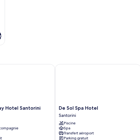
vue
mer
x
Hotel Santorini
De Sol Spa Hotel
De
y Hotel Santorini
De Sol Spa Hotel
Sol
Santorini
Spa
Piscine
Hotel
 compagnie
Spa
Santorini
Transfert aéroport
it
Parking gratuit