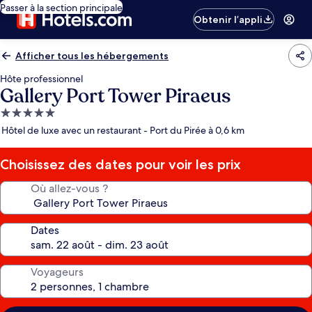
Passer à la section principale
Obtenir l’appli
Afficher tous les hébergements
Hôte professionnel
Gallery Port Tower Piraeus
Hébergement
5.0 étoiles
Hôtel de luxe avec un restaurant - Port du Pirée à 0,6 km
Choisissez des dates pour voir les prix
Où allez-vous ?
Dates
Voyageurs