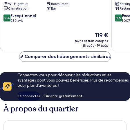
Wi-Fi gratuit
Restaurant
Parkin
&
Hotel
Climatisation
Bar
Restau
Style
Piraeus
Hotel
9.4
9.6
Exceptionnel
Exc
9,4
9,6
Piraeus
sur
sur
586 avis
1 007
10,
10,
Exceptionnel,
Exceptio
Le
119 €
586 avis
1 007 avi
nouveau
taxes et frais compris
prix
18 août - 19 août
est
de
Comparer des hébergements similaires
119 €
Connectez-vous pour découvrir les réductions et les
avantages dont vous pouvez bénéficier. Plus de récompenses
pour plus d’aventures !
Se connecter
S’inscrire gratuitement
À propos du quartier