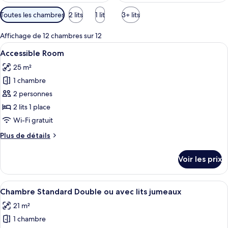
Filtres
Toutes les chambres
2 lits
1 lit
3+ lits
disponibles
pour
Affichage de 12 chambres sur 12
les
Afficher
Une chambre d’hôtel comprenant un lit,
2
Accessible Room
chambres
toutes
25 m²
les
1 chambre
photos
pour
2 personnes
ce
2 lits 1 place
type
Wi-Fi gratuit
de
Plus
Plus de détails
chambre :
de
Accessible
détails
Voir les prix
sur
Room
le
type
Afficher
Une chambre d’hôtel avec un grand lit,
3
de
Chambre Standard Double ou avec lits jumeaux
toutes
chambre
21 m²
Accessible
les
Room
1 chambre
photos