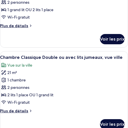
pour
2 personnes
ce
1 grand lit OU 2 lits 1 place
type
Wi-Fi gratuit
de
Plus
Plus de détails
chambre :
de
Chambre
détails
Voir les prix
sur
Standard
le
Double
type
Afficher
Une chambre d’hôtel moderne avec un gr
ou
4
de
Chambre Classique Double ou avec lits jumeaux, vue ville
toutes
avec
chambre
Vue sur la ville
Chambre
les
lits
Standard
21 m²
photos
jumeaux
Double
pour
1 chambre
ou
ce
avec
2 personnes
lits
type
2 lits 1 place OU 1 grand lit
jumeaux
de
Wi-Fi gratuit
chambre :
Plus
Plus de détails
Chambre
de
Classique
détails
Voir les prix
Double
sur