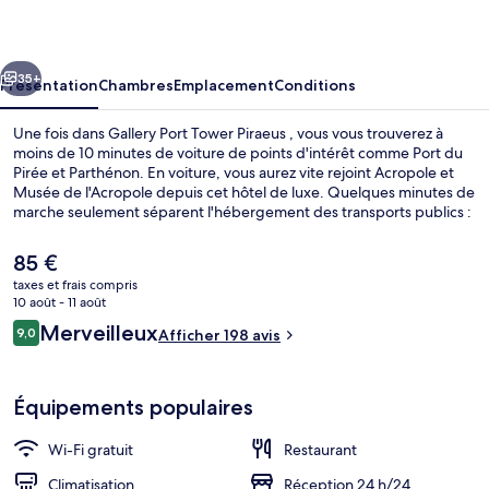
Tower
Piraeus
cédent
Suivant
35+
Présentation
Chambres
Emplacement
Conditions
Une fois dans Gallery Port Tower Piraeus , vous vous trouverez à
moins de 10 minutes de voiture de points d'intérêt comme Port du
Pirée et Parthénon. En voiture, vous aurez vite rejoint Acropole et
Musée de l'Acropole depuis cet hôtel de luxe. Quelques minutes de
marche seulement séparent l'hébergement des transports publics :
Arrêt de tram Agia Triada est accessible en quelques foulées et
Arrêt de tram Plateia Ippodameias se situe à 5 min à pied.
Le
85 €
prix
taxes et frais compris
actuel
10 août - 11 août
Port Suite | Terrasse/Patio
est
Avis
Merveilleux
9,0
Afficher 198 avis
de
9,0 sur 10
voyageurs
85 €.
Équipements populaires
Wi-Fi gratuit
Restaurant
Climatisation
Réception 24 h/24