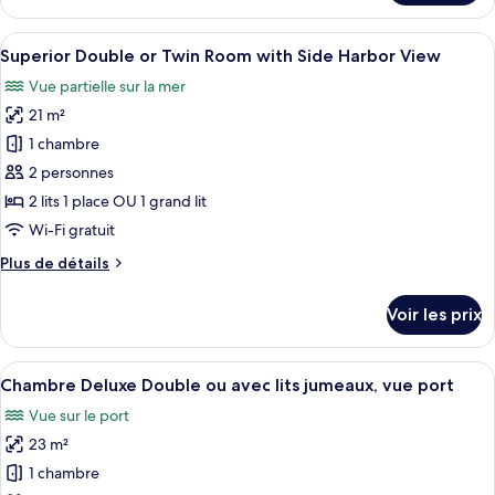
le
ou
type
Afficher
Une chambre d’hôtel avec un lit, un b
avec
3
de
Superior Double or Twin Room with Side Harbor View
toutes
lits
chambre
Vue partielle sur la mer
Chambre
les
jumeaux,
Classique
21 m²
photos
vue
Double
pour
ville
1 chambre
ou
ce
avec
2 personnes
lits
type
2 lits 1 place OU 1 grand lit
jumeaux,
de
Wi-Fi gratuit
vue
chambre :
ville
Plus
Plus de détails
Superior
de
Double
détails
Voir les prix
or
sur
le
Twin
type
Afficher
Une chambre d’hôtel moderne dotée d’u
Room
3
de
Chambre Deluxe Double ou avec lits jumeaux, vue port
toutes
with
chambre
Vue sur le port
Superior
les
Side
Double
23 m²
photos
Harbor
or
pour
View
1 chambre
Twin