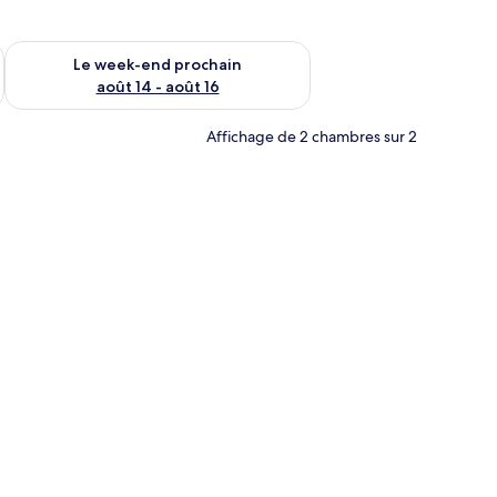
-end août 7 - août 9
Vérifier la disponibilité pour le week-end prochain août 14 - a
Le week-end prochain
août 14 - août 16
Affichage de 2 chambres sur 2
s, comprenant une table avec des chaises, un luminaire suspendu et un tab