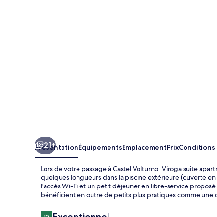
apartments
21+
Présentation
Équipements
Emplacement
Prix
Conditions
Lors de votre passage à Castel Volturno, Viroga suite apart
quelques longueurs dans la piscine extérieure (ouverte en
l'accès Wi-Fi et un petit déjeuner en libre-service proposé
bénéficient en outre de petits plus pratiques comme une 
Avis
Exceptionnel
10