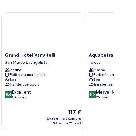
Grand Hotel Vanvitelli
Aquapetra Resort and 
Grand
Aquapetra
Grand Hotel Vanvitelli
Aquapetra Resort a
Hotel
Resort
San Marco Evangelista
Telese
Vanvitelli
and
Piscine
Piscine
San
Spa
Petit déjeuner gratuit
Petit déjeuner gratuit
Marco
Telese
Spa
Spa
Evangelista
Transfert aéroport
Transfert aéroport
8.8
9.0
Excellent
Merveilleux
8,8
9,0
sur
sur
595 avis
291 avis
10,
10,
Excellent,
Merveilleux,
Le
117 €
595 avis
291 avis
nouveau
taxes et frais compris
tax
prix
24 août - 25 août
est
de