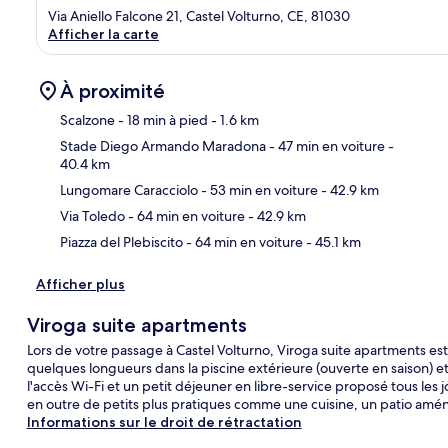
Via Aniello Falcone 21, Castel Volturno, CE, 81030
Afficher la carte
À proximité
Scalzone
- 18 min à pied
- 1.6 km
Stade Diego Armando Maradona
- 47 min en voiture
-
40.4 km
Car
Lungomare Caracciolo
- 53 min en voiture
- 42.9 km
Via Toledo
- 64 min en voiture
- 42.9 km
Piazza del Plebiscito
- 64 min en voiture
- 45.1 km
Afficher plus
Viroga suite apartments
Lors de votre passage à Castel Volturno, Viroga suite apartments est
quelques longueurs dans la piscine extérieure (ouverte en saison) 
l'accès Wi-Fi et un petit déjeuner en libre-service proposé tous les
en outre de petits plus pratiques comme une cuisine, un patio amé
Informations sur le droit de rétractation