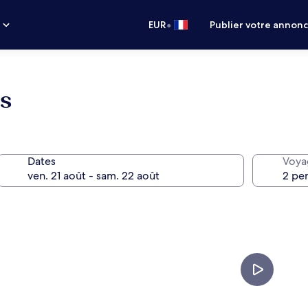
•
s
EUR
Publier votre annon
s
Dates
Voya