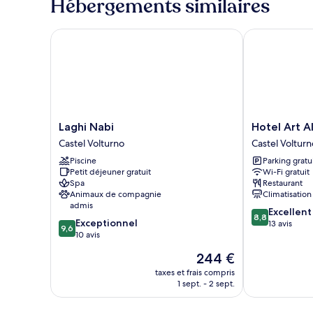
Hébergements similaires
de
chambre
Suite
Laghi Nabi
Hotel Art Al 
Luxe,
vue
jardin
Laghi
Hotel
Laghi Nabi
Hotel Art A
Nabi
Art
Castel Volturno
Castel Volturn
Castel
Al
Piscine
Parking gratu
Volturno
Boschetto
Petit déjeuner gratuit
Wi-Fi gratuit
Castel
Spa
Restaurant
Volturno
Animaux de compagnie
Climatisation
admis
8.8
Excellent
8,8
9.6
Exceptionnel
sur
13 avis
9,6
sur
10 avis
10,
10,
Excellent,
Le
244 €
Exceptionnel,
13 avis
nouveau
10 avis
taxes et frais compris
prix
1 sept. - 2 sept.
est
de