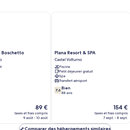
de
chambre
Appartement
Boschetto
Plana Resort & SPA
Familial,
vue
jardin
Plana
l Boschetto
Plana Resort & SPA
Resort
o
Castel Volturno
&
it
Piscine
SPA
Petit déjeuner gratuit
Castel
Spa
Volturno
Transfert aéroport
7.6
Bien
7,6
sur
88 avis
10,
Bien,
Le
Le
89 €
154 €
88 avis
nouveau
nouveau
taxes et frais compris
taxes et frais compris
prix
prix
9 août - 10 août
7 sept. - 8 sept.
est
est
de
de
Comparer des hébergements similaires