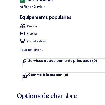
10 sur 10
voyageurs
Afficher 2 avis
Façade de l’
Équipements populaires
Piscine
Cuisine
Climatisation
Tout afficher
Services et équipements principaux
(6)
Comme à la maison
(6)
Options de chambre