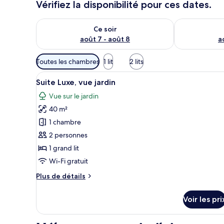
Vérifiez la disponibilité pour ces dates.
Vérifier la disponibilité pour ce soir août 7 - août 8
Vérifier la di
Ce soir
août 7 - août 8
a
Filtres
Toutes les chambres
1 lit
2 lits
disponibles
Afficher
Une salle de bain moderne avec
pour
9
Suite Luxe, vue jardin
toutes
les
Vue sur le jardin
les
chambres
40 m²
photos
pour
1 chambre
ce
2 personnes
type
1 grand lit
de
Wi-Fi gratuit
chambre :
Plus
Plus de détails
Suite
de
Luxe,
détails
Voir les pri
vue
sur
le
jardin
type