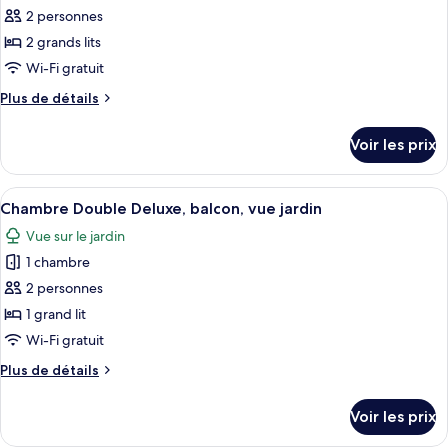
balcon,
2 personnes
ce
vue
jardin
type
2 grands lits
de
Wi-Fi gratuit
chambre :
Plus
Plus de détails
Chambre
de
Deluxe
détails
Voir les prix
sur
Double
le
ou
type
Afficher
Une chambre avec un sol à carreaux, un
avec
6
de
Chambre Double Deluxe, balcon, vue jardin
toutes
chambre
lits
Vue sur le jardin
Chambre
les
jumeaux,
Deluxe
1 chambre
photos
balcon,
Double
pour
2 personnes
vue
ou
ce
avec
1 grand lit
jardin
lits
type
Wi-Fi gratuit
jumeaux,
de
balcon,
Plus
Plus de détails
chambre :
vue
de
Chambre
jardin
détails
Voir les prix
sur
Double
le