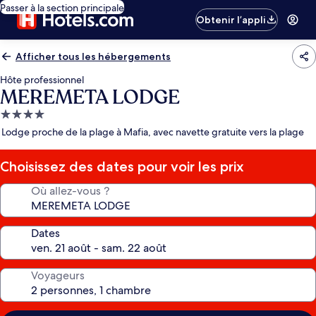
Passer à la section principale
Obtenir l’appli
Afficher tous les hébergements
Hôte professionnel
MEREMETA LODGE
Hébergement
4.0 étoiles
Lodge proche de la plage à Mafia, avec navette gratuite vers la plage
Choisissez des dates pour voir les prix
Où allez-vous ?
Dates
Voyageurs