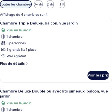
Filtres
Toutes les chambres
3+ lits
2 lits
1 lit
disponibles
pour
Affichage de 4 chambres sur 4
les
Afficher
Une pièce dotée d’un sol à carreaux, d
6
Chambre Triple Deluxe, balcon, vue jardin
chambres
toutes
Vue sur le jardin
les
1 chambre
photos
pour
3 personnes
ce
3 grands lits 1 place
type
Wi-Fi gratuit
de
Plus
Plus de détails
chambre :
de
Chambre
détails
Voir les prix
sur
Triple
le
Deluxe,
type
Afficher
Une chambre d’hôtel avec deux lits, c
balcon,
5
de
Chambre Deluxe Double ou avec lits jumeaux, balcon, vue
toutes
vue
chambre
jardin
Chambre
les
jardin
Vue sur le jardin
Triple
photos
Deluxe,
1 chambre
pour