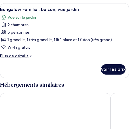
Deluxe,
type
Afficher
Une chambre avec un lit sous un dais, 
balcon,
11
de
Bungalow Familial, balcon, vue jardin
toutes
vue
chambre
Vue sur le jardin
Chambre
les
jardin
Double
2 chambres
photos
Deluxe,
pour
5 personnes
balcon,
ce
vue
1 grand lit, 1 très grand lit, 1 lit 1 place et 1 futon (très grand)
jardin
type
Wi-Fi gratuit
de
Plus
Plus de détails
chambre :
de
Bungalow
détails
Voir les prix
sur
Familial,
le
balcon,
type
Hébergements similaires
vue
de
jardin
chambre
Basecamp Mafía Island
Kitu Kibl
Bungalow
Familial,
balcon,
vue
jardin