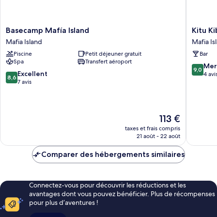
Basecamp
Kitu
Basecamp Mafía Island
Kitu Ki
Mafía
Kiblu
Mafia Island
Mafia Is
Island
Mafia
Piscine
Petit déjeuner gratuit
Bar
Mafia
Island
Spa
Transfert aéroport
Island
9.0
Mer
9,0
8.6
Excellent
sur
4 avi
8,6
sur
7 avis
10,
10,
Merveill
Excellent,
4 avis
7 avis
Le
113 €
nouveau
taxes et frais compris
prix
21 août - 22 août
est
de
Comparer des hébergements similaires
113 €
Connectez-vous pour découvrir les réductions et les
avantages dont vous pouvez bénéficier. Plus de récompenses
pour plus d’aventures !