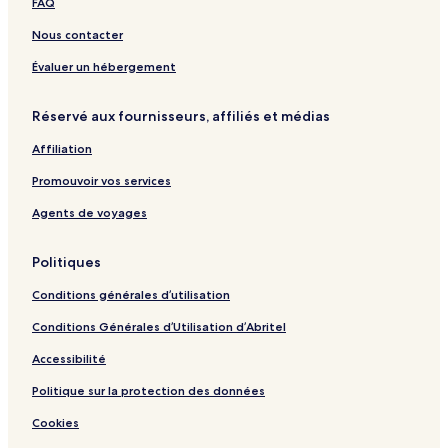
FAQ
e
a
w
e
n
I
s
Nous contacter
t
s
s
l
Évaluer un hébergement
,
a
M
n
Réservé aux fournisseurs, affiliés et médias
a
d
f
-
Affiliation
i
2
a
3
Promouvoir vos services
I
5
s
4
Agents de voyages
l
a
Politiques
n
d
Conditions générales d’utilisation
Conditions Générales d’Utilisation d’Abritel
Accessibilité
Politique sur la protection des données
Cookies