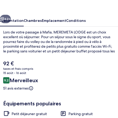
cédent
Suivant
42+
Présentation
Chambres
Emplacement
Conditions
Lors de votre passage à Mafia, MEREMETA LODGE est un choix
excellent où séjourner. Pour un séjour sous le signe du sport, vous
pourrez faire du volley ou de la randonnée à pied ou à vélo à
proximité et profiterez de petits plus gratuits comme l'accès Wi-Fi,
le parking sans voiturier et un petit déjeuner buffet proposé tous les
jours entre 05 h 00 et 10 h 00. Parmi les avantages offerts par cet
hébergement : des vélos gratuits, une navette gratuite vers la plage
Le
92 €
et une terrasse.
prix
taxes et frais compris
actuel
15 août - 16 août
Restaurant
est
Avis
Merveilleux
9,2
de
9,2 sur 10
voyageurs
92 €.
51 avis externes
Équipements populaires
Petit déjeuner gratuit
Parking gratuit