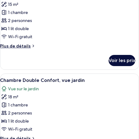
15 m²
les
1 chambre
photos
pour
2 personnes
ce
1 lit double
type
Wi-Fi gratuit
de
Plus
Plus de détails
chambre :
de
Chambre
détails
Voir les prix
sur
Double
le
Confort
type
Afficher
Une chambre à coucher avec un lit, des
4
de
Chambre Double Confort, vue jardin
toutes
chambre
Vue sur le jardin
Chambre
les
Double
18 m²
photos
Confort
pour
1 chambre
ce
2 personnes
type
1 lit double
de
Wi-Fi gratuit
chambre :
Plus
Plus de détails