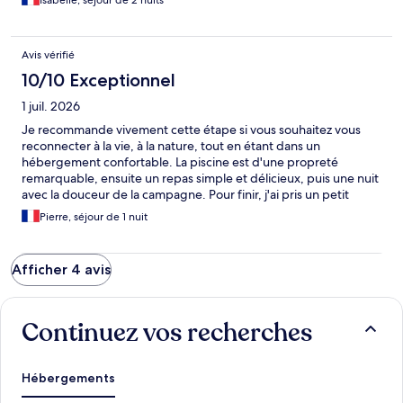
Isabelle, séjour de 2 nuits
Avis vérifié
10/10 Exceptionnel
1 juil. 2026
Je recommande vivement cette étape si vous souhaitez vous
reconnecter à la vie, à la nature, tout en étant dans un
hébergement confortable. La piscine est d'une propreté
remarquable, ensuite un repas simple et délicieux, puis une nuit
avec la douceur de la campagne. Pour finir, j'ai pris un petit
déjeuner copieux avec des vraies crêpes, mais il fallait repartir.
Pierre, séjour de 1 nuit
Afficher 4 avis
Continuez vos recherches
Hébergements