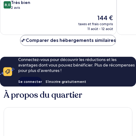
8.0
Pujaudran
Très bien
Exceptio
8,0
sur
2 avis
48 avis
10,
Le
144 €
Très
nouveau
bien,
taxes et frais compris
prix
11 août - 12 août
2 avis
est
de
Comparer des hébergements similaires
144 €
Connectez-vous pour découvrir les réductions et les
avantages dont vous pouvez bénéficier. Plus de récompenses
pour plus d’aventures !
Se connecter
S’inscrire gratuitement
À propos du quartier