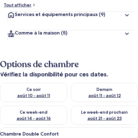
Tout afficher
Services et équipements principaux
(9)
Comme à la maison
(5)
Options de chambre
Vérifiez la disponibilité pour ces dates.
Vérifier la disponibilité pour ce soir août 10 - août 11
Vérifier la disponibilité pour 
Ce soir
Demain
août 10 - août 11
août 11 - août 12
Vérifier la disponibilité pour ce week-end août 14 - août 16
Vérifier la disponibilité pour
Ce week-end
Le week-end prochain
août 14 - août 16
août 21 - août 23
Afficher
Une chambre à coucher comprenant un l
6
Chambre Double Confort
toutes