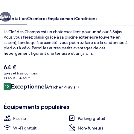
des
Champs
cédent
Suivant
18+
Présentation
Chambres
Emplacement
Conditions
La Clef des Champs est un choix excellent pour un séjour à Sajas.
Vous vous ferez plaisir grâce à sa piscine extérieure (ouverte en
saison), tandis qu'à proximité, vous pourrez faire de la randonnée à
pied ou à vélo. Parmi les autres petits avantages de cet
hébergement figurent une terrasse et un jardin.
Le
64 €
prix
taxes et frais compris
actuel
13 août - 14 août
Façade de l’hébergement
est
Avis
Exceptionnel
10
Afficher 4 avis
de
10 sur 10
voyageurs
64 €.
Équipements populaires
Piscine
Parking gratuit
Wi-Fi gratuit
Non-fumeurs