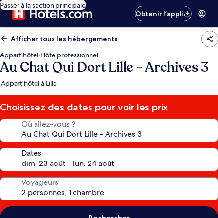
Passer à la section principale
Obtenir l’appli
Afficher tous les hébergements
Appart’hôtel
·
Hôte professionnel
Au Chat Qui Dort Lille - Archives 3
Appart'hôtel à Lille
Choisissez des dates pour voir les prix
Où allez-vous ?
Dates
Voyageurs
Rechercher