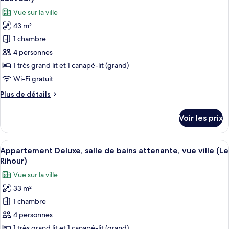
Studio
les
attenante
Vue sur la ville
Supérieur,
photos
(Le
salle
43 m²
pour
Sacré
de
1 chambre
ce
bains
Coeur)
attenante
type
4 personnes
(Le
de
1 très grand lit et 1 canapé-lit (grand)
Sacré
chambre :
Coeur)
Wi-Fi gratuit
Appartement
Plus
Plus de détails
Supérieur,
de
salle
détails
Voir les prix
sur
de
le
bains
type
Afficher
Un salon moderne avec un canapé gris, 
attenante
20
de
Appartement Deluxe, salle de bains attenante, vue ville (Le
toutes
(Le
chambre
Rihour)
Appartement
les
Saint
Vue sur la ville
Supérieur,
photos
Sauveur)
salle
33 m²
pour
de
1 chambre
ce
bains
attenante
type
4 personnes
(Le
de
1 très grand lit et 1 canapé-lit (grand)