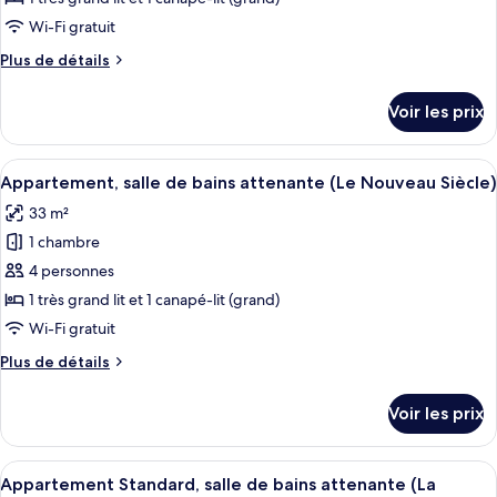
Saint
chambre :
Sauveur)
Wi-Fi gratuit
Appartement
Plus
Plus de détails
Deluxe,
de
salle
détails
Voir les prix
sur
de
le
bains
type
Afficher
Une chambre d’hôtel moderne équipée d’
attenante,
23
de
Appartement, salle de bains attenante (Le Nouveau Siècle)
toutes
vue
chambre
33 m²
Appartement
les
ville
Deluxe,
1 chambre
photos
(Le
salle
pour
4 personnes
Rihour)
de
ce
bains
1 très grand lit et 1 canapé-lit (grand)
attenante,
type
Wi-Fi gratuit
vue
de
ville
Plus
Plus de détails
chambre :
(Le
de
Appartement,
Rihour)
détails
Voir les prix
sur
salle
le
de
type
Afficher
Une chambre avec un lit, un bureau, un
bains
21
de
Appartement Standard, salle de bains attenante (La