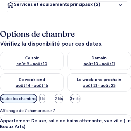
Services et équipements principaux
(2)
Options de chambre
Vérifiez la disponibilité pour ces dates.
Vérifier la disponibilité pour ce soir août 9 - août 10
Vérifier la disponibilité pour 
Ce soir
Demain
août 9 - août 10
août 10 - août 11
Vérifier la disponibilité pour ce week-end août 14 - août 16
Vérifier la disponibilité pour
Ce week-end
Le week-end prochain
août 14 - août 16
août 21 - août 23
Filtres
Toutes les chambres
1 lit
2 lits
3+ lits
disponibles
pour
Affichage de 7 chambres sur 7
les
Afficher
Un salon moderne avec un canapé, une 
24
Appartement Deluxe, salle de bains attenante, vue ville (Le
chambres
toutes
Beaux Arts)
les