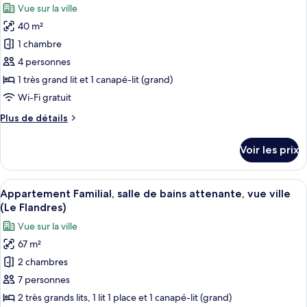
Vue sur la ville
photos
40 m²
pour
1 chambre
ce
type
4 personnes
de
1 très grand lit et 1 canapé-lit (grand)
chambre :
Wi-Fi gratuit
Appartement
Plus
Plus de détails
Deluxe,
de
salle
détails
Voir les prix
sur
de
le
bains
type
Afficher
Un salon moderne avec un canapé, une t
attenante,
30
de
Appartement Familial, salle de bains attenante, vue ville
toutes
vue
chambre
(Le Flandres)
Appartement
les
ville
Vue sur la ville
Deluxe,
photos
(Le
salle
67 m²
pour
Beaux
de
2 chambres
ce
bains
Arts)
attenante,
type
7 personnes
vue
de
2 très grands lits, 1 lit 1 place et 1 canapé-lit (grand)
ville