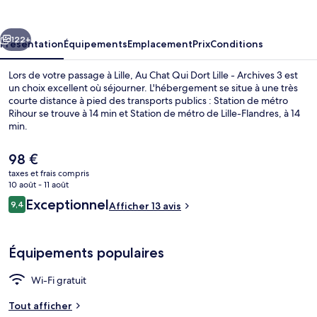
Qui
Dort
cédent
Suivant
Lille
122+
Présentation
Équipements
Emplacement
Prix
Conditions
-
Lors de votre passage à Lille, Au Chat Qui Dort Lille - Archives 3 est
Archives
un choix excellent où séjourner. L'hébergement se situe à une très
courte distance à pied des transports publics : Station de métro
3
Rihour se trouve à 14 min et Station de métro de Lille-Flandres, à 14
min.
Le
98 €
prix
taxes et frais compris
actuel
10 août - 11 août
Appartement Supérieur, salle de bains 
est
Avis
Exceptionnel
9,4
Afficher 13 avis
de
9,4 sur 10
voyageurs
98 €.
Équipements populaires
Wi-Fi gratuit
Tout afficher