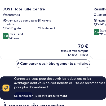
JOST
Residhot
JOST Hôtel Lille Centre
Residh
Hôtel
Lille
Wazemmes
Quartie
Lille
Vauban
Animaux de compagnie
Parking
Kitche
Centre
Quartier
admis
Wi-Fi 
Wazemmes
Vauban
Wi-Fi gratuit
Restaurant
et
8.6
Exce
8,6
8.8
Excellent
Wazem
sur
771 a
8,8
sur
248 avis
10,
10,
Excellen
Le
70 €
Excellent,
771 avis
nouveau
248 avis
taxes et frais compris
prix
10 août - 11 août
est
de
Comparer des hébergements similaires
70 €
Connectez-vous pour découvrir les réductions et les
avantages dont vous pouvez bénéficier. Plus de récompenses
pour plus d’aventures !
Se connecter
S’inscrire gratuitement