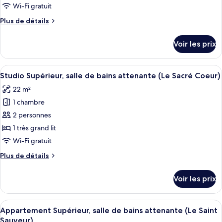
chambre :
(Le
Wi-Fi gratuit
Appartement
Beaux
Plus
Plus de détails
Arts)
Familial,
de
salle
détails
Voir les prix
sur
de
le
bains
type
Afficher
Une chambre d’hôtel moderne avec un g
attenante,
17
de
Studio Supérieur, salle de bains attenante (Le Sacré Coeur)
toutes
vue
chambre
22 m²
Appartement
les
ville
Familial,
1 chambre
photos
(Le
salle
pour
2 personnes
Flandres)
de
ce
bains
1 très grand lit
attenante,
type
Wi-Fi gratuit
vue
de
ville
Plus
Plus de détails
chambre :
(Le
de
Studio
Flandres)
détails
Voir les prix
sur
Supérieur,
le
salle
type
Afficher
Un salon moderne comprenant un canapé
de
25
de
Appartement Supérieur, salle de bains attenante (Le Saint
toutes
bains
chambre
Sauveur)