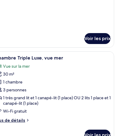
er
pe
e
hambre
ite
xe,
e
Voir les prix
er
tielle sur la mer | Literie hypoallergénique, coffres-forts dans les chambres,
fficher
Chambre Triple Luxe, vue mer | Literie hypoal
10
ambre Triple Luxe, vue mer
outes
Vue sur la mer
s
30 m²
hotos
our
1 chambre
e
3 personnes
ype
1 très grand lit et 1 canapé-lit (1 place) OU 2 lits 1 place et 1
e
canapé-lit (1 place)
hambre :
Wi-Fi gratuit
hambre
us
us de détails
riple
e
uxe,
tails
Voir les prix