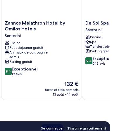
Zannos
De
Zannos Melathron Hotel by
De Sol Spa Hotel
Melathron
Sol
Omilos Hotels
Santorini
Hotel
Spa
Santorini
Piscine
by
Hotel
Spa
Omilos
Piscine
Santorini
Transfert aéroport
Petit déjeuner gratuit
Hotels
Parking gratuit
Animaux de compagnie
Santorini
admis
9.4
Exceptionnel
9,4
Parking gratuit
sur
548 avis
9.4
10,
Exceptionnel
9,4
sur
Exceptionnel,
19 avis
10,
548 avis
Le
132 €
Exceptionnel,
nouveau
19 avis
taxes et frais compris
tax
prix
13 août - 14 août
est
de
132 €
Se connecter
S’inscrire gratuitement