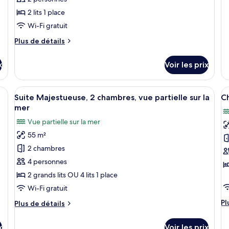
le
m
2 lits 1 place
ty
d
Wi-Fi gratuit
c
Plus
Plus de détails
Su
de
Lu
détails
vu
x
Voir les prix
sur
m
le
type
sé, des tables de chevet, un miroir et un escalier.
Afficher
Suite Majestueuse, 2 chambres, vue par
A
9
de
Suite Majestueuse, 2 chambres, vue partielle sur la
Ch
toutes
t
chambre
mer
Chambre
les
le
Vue partielle sur la mer
photos
p
55 m²
pour
p
2 chambres
ce
c
type
t
4 personnes
de
d
2 grands lits OU 4 lits 1 place
chambre :
c
Wi-Fi gratuit
Suite
C
Pl
Pl
Plus
Plus de détails
Majestueuse,
T
d
de
2
L
dé
détails
x
Voir les prix