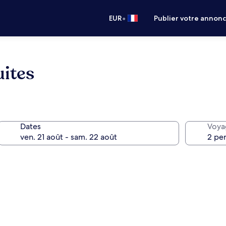
•
EUR
Publier votre annon
uites
Dates
Voya