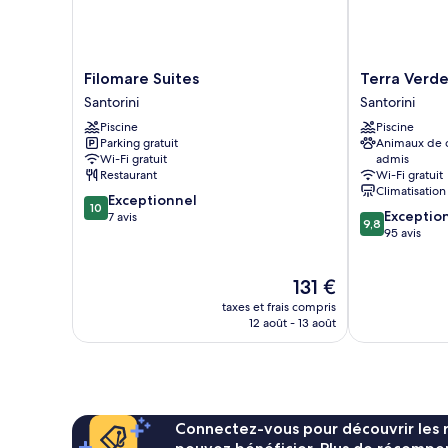
en
bord
de
piscine
Filomare
Terra
Filomare Suites
Terra Verd
Suites
Verde
Santorini
Santorini
Santorini
Oia
Piscine
Piscine
by
Parking gratuit
Animaux de
K&K
Wi-Fi gratuit
admis
Santorini
Restaurant
Wi-Fi gratuit
Climatisation
10.0
Exceptionnel
10
9.8
Exceptio
sur
7 avis
9,8
sur
95 avis
10,
10,
Exceptionnel,
Exceptionnel,
7 avis
Le
131 €
95 avis
nouveau
taxes et frais compris
prix
12 août - 13 août
est
de
131 €
Connectez-vous pour découvrir les 