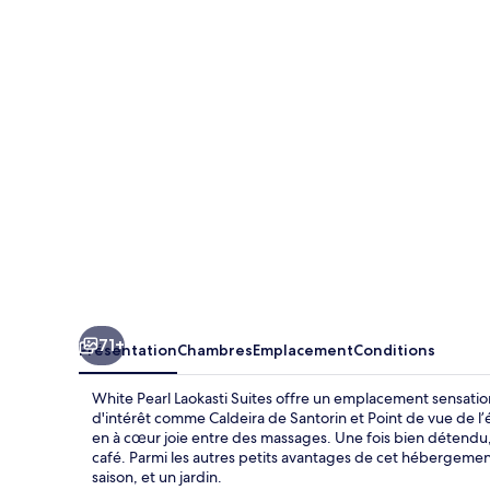
Pearl
Laokasti
Suites
71+
Présentation
Chambres
Emplacement
Conditions
White Pearl Laokasti Suites offre un emplacement sensatio
d'intérêt comme Caldeira de Santorin et Point de vue de l
en à cœur joie entre des massages. Une fois bien détendu,
café. Parmi les autres petits avantages de cet hébergement
saison, et un jardin.