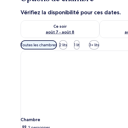
Vérifiez la disponibilité pour ces dates.
Vérifier la disponibilité pour ce soir août 7 - août 8
Vérifier la di
Ce soir
août 7 - août 8
a
Filtres
Toutes les chambres
2 lits
1 lit
3+ lits
disponibles
pour
les
chambres
Chambre
2 personnes