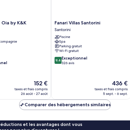
Fanari
e Oia by K&K
Fanari Villas Santorini
Villas
Santorini
Santorini
Piscine
Santorini
 compagnie
Spa
Parking gratuit
Wi-Fi gratuit
9.4
Exceptionnel
9,4
nnel
sur
326 avis
10,
Exceptionnel,
326 avis
Le
Le
152 €
436 €
nouveau
nouveau
taxes et frais compris
taxes et frais compris
prix
prix
26 août - 27 août
5 sept. - 6 sept.
est
est
de
de
Comparer des hébergements similaires
152 €
436 €
réductions et les avantages dont vous