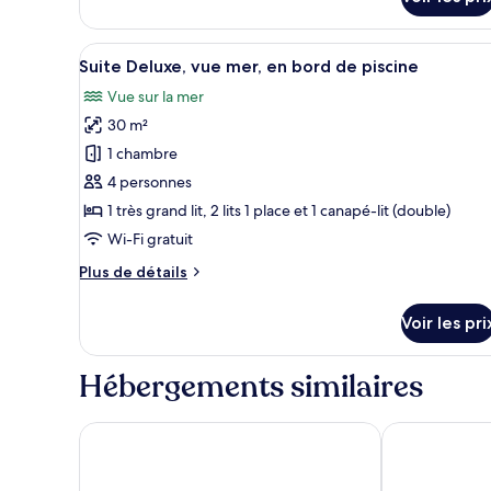
le
mer
type
de
Afficher
Suite Deluxe, vue mer, en bord 
chambre
12
Suite Deluxe, vue mer, en bord de piscine
toutes
Suite
Vue sur la mer
Familiale,
les
vue
30 m²
photos
mer
pour
1 chambre
ce
4 personnes
type
1 très grand lit, 2 lits 1 place et 1 canapé-lit (double)
de
Wi-Fi gratuit
chambre :
Plus
Plus de détails
Suite
de
Deluxe,
détails
Voir les pri
vue
sur
le
mer,
type
Hébergements similaires
en
de
bord
chambre
Suite
de
Filomare Suites
Terra Verde O
Deluxe,
piscine
vue
mer,