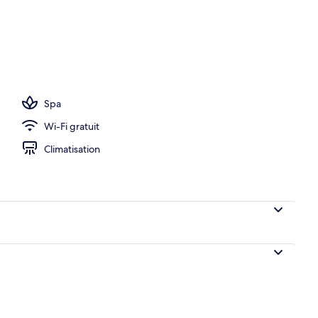
ieure (ouverte en saison), parasols de plage
Spa
Wi-Fi gratuit
Climatisation