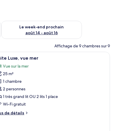
-end août 7 - août 9
Vérifier la disponibilité pour le week-end prochain août 14 - a
Le week-end prochain
août 14 - août 16
Affichage de 9 chambres sur 9
fficher
Une chambre à coucher avec un lit, une table 
10
ite Luxe, vue mer
outes
Vue sur la mer
s
25 m²
hotos
our
1 chambre
e
2 personnes
ype
1 très grand lit OU 2 lits 1 place
e
Wi-Fi gratuit
hambre :
us
us de détails
uite
e
uxe,
tails
ue
r