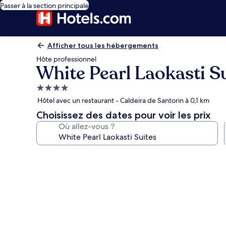
Passer à la section principale
Afficher tous les hébergements
Hôte professionnel
White Pearl Laokasti S
Hébergement
4.0 étoiles
Hôtel avec un restaurant - Caldeira de Santorin à 0,1 km
Choisissez des dates pour voir les prix
Où allez-vous ?
Galerie
photos
de
l’hébergement
White