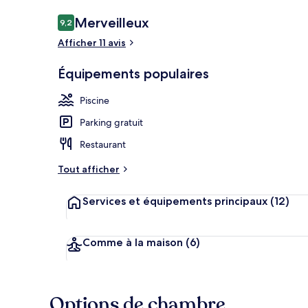
Avis
Merveilleux
9,2
9,2 sur 10
voyageurs
Afficher 11 avis
Piscine extér
Équipements populaires
Piscine
Parking gratuit
Restaurant
Tout afficher
Services et équipements principaux
(12)
Comme à la maison
(6)
Options de chambre