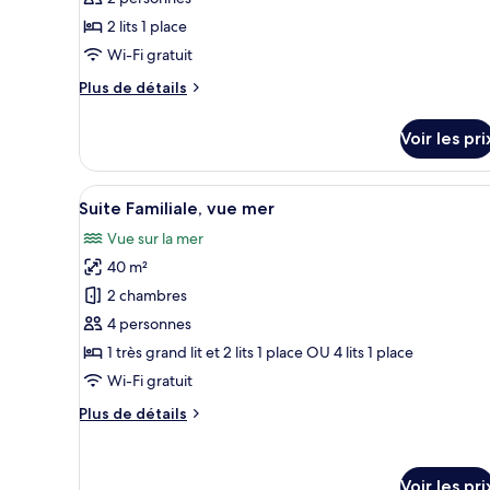
2 lits 1 place
Wi-Fi gratuit
Plus
Plus de détails
de
détails
Voir les pri
sur
le
type
Afficher
Une chambre avec un lit superpo
10
de
Suite Familiale, vue mer
toutes
chambre
Vue sur la mer
Chambre
les
40 m²
photos
pour
2 chambres
ce
4 personnes
type
1 très grand lit et 2 lits 1 place OU 4 lits 1 place
de
Wi-Fi gratuit
chambre :
Plus
Plus de détails
Suite
de
Familiale,
détails
vue
sur
Voir les pri