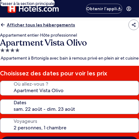
Passer à la section principale
Obtenir l’appli
Afficher tous les hébergements
Appartement entier
·
Hôte professionnel
Apartment Vista Olivo
Hébergement
4.0 étoiles
Appartement à Brtonigla avec bain à remous privé en plein air et cuisine
Choisissez des dates pour voir les prix
Où allez-vous ?
Dates
Voyageurs