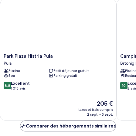
Park Plaza Histria Pula
Camping
Park
Campin
Park Plaza Histria Pula
Campin
Plaza
Park
Pula
Brtonigl
Histria
Umag
Piscine
Petit déjeuner gratuit
Piscin
Pula
-
Spa
Parking gratuit
Restau
Pula
Euroca
Brtonigl
8.8
10.0
Excellent
Exc
8,8
10
sur
sur
1 013 avis
2 avi
10,
10,
Excellent,
Exceptio
Le
205 €
1 013 avis
2 avis
nouveau
taxes et frais compris
prix
2 sept. - 3 sept.
est
de
Comparer des hébergements similaires
205 €