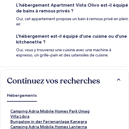
L’hébergement Apartment Vista Olivo est-il équipé
de bains à remous privés ?
Oui, cet appartement propose un bain à remous privé en plein
air.
L'hébergement est-il équipé d'une cuisine ou d'une
kitchenette ?
Oui, vous y trouverez une cuisine avec une machine à
espresso, un grille-pain et des ustensiles de cuisine.
Continuez vos recherches
Hébergements
L
Camping Adria Mobile Homes Park Umag
i
L
Villa Libra
e
i
L
Bungalow in der Ferienanlage Kanegra
n
e
i
L
Camping Adria Mobile Homes Lanterna