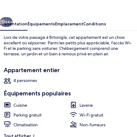
Olivo
cédent
Suivant
24+
Présentation
Équipements
Emplacement
Conditions
Lors de votre passage à Brtonigla, cet appartement est un choix
excellent où séjourner. Parmi les petits plus appréciable, l'accès Wi-
Fi et le parking sans voiturier. L'hébergement comprend une
terrasse, un jardin et un bain à remous privé en plein air.
Appartement entier
4 personnes
Spa
Équipements populaires
Cuisine
Laverie
Parking gratuit
Wi-Fi gratuit
Climatisation
Non-fumeurs
Tout afficher