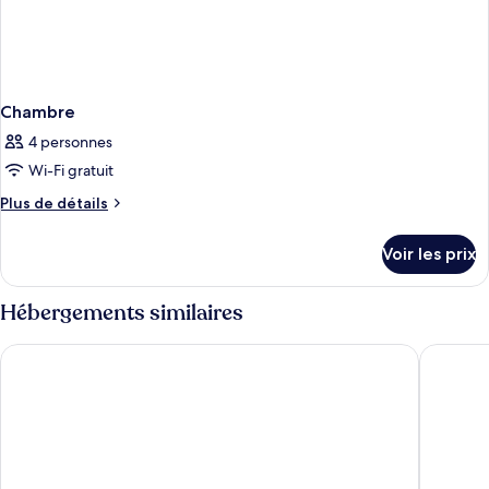
Chambre
4 personnes
Wi-Fi gratuit
Plus
Plus de détails
de
détails
Voir les prix
sur
le
type
Hébergements similaires
de
chambre
Washington Plaza Hotel
Arlo Wa
Chambre