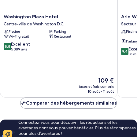
Washington
Arlo
Washington Plaza Hotel
Arlo W
Plaza
Washing
Centre-ville de Washington D.C.
Secteur
Hotel
DC
Piscine
Parking
Piscin
Centre-
Secteur
Wi-Fi gratuit
Restaurant
ville
Nothwe
Parkin
de
8.8
Excellent
8,8
9.4
Washington
Exc
sur
5 389 avis
9,4
sur
D.C.
1 873
10,
10,
Excellent,
Exceptio
5 389 avis
1 873 avi
Le
109 €
nouveau
taxes et frais compris
prix
10 août - 11 août
est
de
Comparer des hébergements similaires
109 €
Connectez-vous pour découvrir les réductions et les
avantages dont vous pouvez bénéficier. Plus de récompenses
pour plus d’aventures !