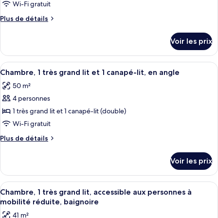
ce
lit
Wi-Fi gratuit
type
Plus
Plus de détails
de
de
chambre :
détails
Voir les prix
sur
Suite
le
Deluxe,
type
Afficher
Une chambre d’hôtel avec un grand lit, 
1
5
de
Chambre, 1 très grand lit et 1 canapé-lit, en angle
toutes
chambre
chambre
50 m²
Suite
les
Deluxe,
4 personnes
photos
1
pour
1 très grand lit et 1 canapé-lit (double)
chambre
ce
Wi-Fi gratuit
type
Plus
Plus de détails
de
de
chambre :
détails
Voir les prix
sur
Chambre,
le
1
type
Afficher
Une chambre d’hôtel avec un grand lit,
très
5
de
Chambre, 1 très grand lit, accessible aux personnes à
toutes
chambre
grand
mobilité réduite, baignoire
Chambre,
les
lit
41 m²
1