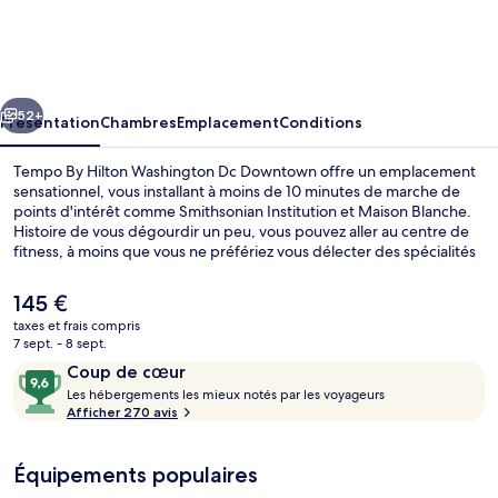
By
Hilton
Washington
cédent
Suivant
Dc
52+
Présentation
Chambres
Emplacement
Conditions
Downtown
Tempo By Hilton Washington Dc Downtown offre un emplacement
sensationnel, vous installant à moins de 10 minutes de marche de
points d'intérêt comme Smithsonian Institution et Maison Blanche.
Histoire de vous dégourdir un peu, vous pouvez aller au centre de
fitness, à moins que vous ne préfériez vous délecter des spécialités
Cuisine américaine de l'établissement Public Interest, l'un des 2
restaurants du lieu. Parc national National Mall et George
Le
145 €
Washington University se trouvent par ailleurs à moins de 15 minutes
prix
taxes et frais compris
à pied. Les transports publics se situent à une courte distance à pied
actuel
7 sept. - 8 sept.
: Station de métro Farragut West est à 4 min et Station de métro
Restaurant
est
Avis
9,6
Farragut North, à 4 min.
Coup de cœur
de
voyageurs
L
sur
Les hébergements les mieux notés par les voyageurs
145 €.
e
Afficher 270 avis
10,
s
Coup
de
Équipements populaires
h
cœur
é