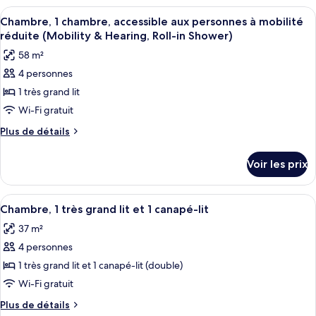
très
type
Afficher
Une chambre d’hôtel avec un lit, un té
6
grand
de
Chambre, 1 chambre, accessible aux personnes à mobilité
toutes
chambre
lit,
réduite (Mobility & Hearing, Roll-in Shower)
Chambre,
les
accessible
58 m²
1
photos
aux
très
4 personnes
pour
grand
personnes
1 très grand lit
ce
lit,
à
accessible
type
Wi-Fi gratuit
mobilité
aux
de
Plus
Plus de détails
réduite
personnes
chambre :
de
à
(Roll-
détails
Chambre,
mobilité
Voir les prix
in
sur
réduite
1
Shower)
le
(Roll-
chambre,
type
in
Afficher
Une chambre d’hôtel avec un grand lit,
5
accessible
de
Chambre, 1 très grand lit et 1 canapé-lit
Shower)
toutes
chambre
aux
37 m²
Chambre,
les
personnes
1
4 personnes
photos
à
chambre,
pour
1 très grand lit et 1 canapé-lit (double)
accessible
mobilité
ce
aux
Wi-Fi gratuit
réduite
personnes
type
(Mobility
Plus
Plus de détails
à
de