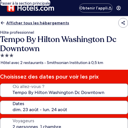
Passer à la section principale
Obtenir l’appli
Afficher tous les hébergements
Hôte professionnel
Tempo By Hilton Washington Dc
Downtown
Hébergement
3.0 étoiles
Hôtel avec 2 restaurants - Smithsonian Institution à 0,5 km
Choisissez des dates pour voir les prix
Où allez-vous ?
Dates
Voyageurs