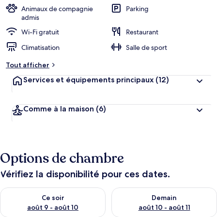
b
Animaux de compagnie
Parking
e
admis
r
Wi-Fi gratuit
Restaurant
g
e
Climatisation
Salle de sport
m
e
Tout afficher
n
t
Services et équipements principaux
(12)
s
l
Comme à la maison
(6)
e
s
m
i
Options de chambre
e
u
x
Vérifiez la disponibilité pour ces dates.
n
Vérifier la disponibilité pour ce soir août 9 - août 10
Vérifier la disponibilité pour 
Ce soir
Demain
o
t
août 9 - août 10
août 10 - août 11
é