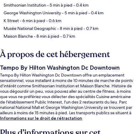
Smithsonian Institution
- 5 min à pied
- 0.4 km
George Washington University
- 5 min à pied
- 0.4 km
K Street
- 6 min à pied
- 0.6 km
Musée National Geographic
- 8 min à pied
- 0.7 km
Maison Blanche
- 8 min à pied
- 0.7 km
À propos de cet hébergement
Tempo By Hilton Washington Dc Downtown
Tempo By Hilton Washington Dc Downtown offre un emplacement
sensationnel, vous installant à moins de 10 minutes de marche de points
d'intérêt comme Smithsonian Institution et Maison Blanche. Histoire de
vous dégourdir un peu, vous pouvez aller au centre de fitness, à moins
que vous ne préfériez vous délecter des spécialités Cuisine américaine
de l'établissement Public Interest, l'un des 2 restaurants du lieu. Parc
national National Mall et George Washington University se trouvent par
ailleurs à moins de 15 minutes à pied. Les transports publics se situent à
une courte distance à pied : Station de métro Farragut West est à 4 min
Informations sur le droit de rétractation
et Station de métro Farragut North, à 4 min.
Plus d’informations sur cet