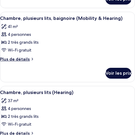
sur
Chambre,
le
plusieurs
type
Afficher
Une chambre d’hôtel avec deux lits, un
lits
5
de
Chambre, plusieurs lits, baignoire (Mobility & Hearing)
toutes
chambre
(Roll-
41 m²
Chambre,
les
In
plusieurs
4 personnes
photos
Shower)
lits
pour
2 très grands lits
(Roll-
ce
In
Wi-Fi gratuit
Shower)
type
Plus
Plus de détails
de
de
chambre :
détails
Voir les prix
sur
Chambre,
le
plusieurs
type
Afficher
Une chambre d’hôtel avec deux lits, un
lits,
5
de
Chambre, plusieurs lits (Hearing)
toutes
chambre
baignoire
37 m²
Chambre,
les
(Mobility
plusieurs
4 personnes
photos
&
lits,
pour
2 très grands lits
Hearing)
baignoire
ce
(Mobility
Wi-Fi gratuit
&
type
Plus
Plus de détails
Hearing)