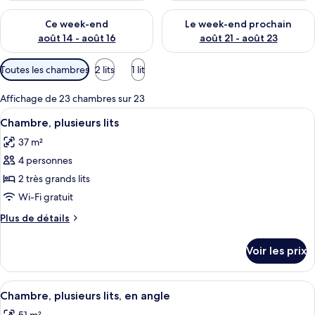
s
Vérifier la disponibilité pour ce week-end août 14 - août 16
Vérifier la disponibilité pour
Ce week-end
Le week-end prochain
p
août 14 - août 16
août 21 - août 23
a
r
Filtres
Toutes les chambres
2 lits
1 lit
disponibles
l
pour
Affichage de 23 chambres sur 23
e
les
s
Afficher
Une chambre d’hôtel avec deux lits, un
4
Chambre, plusieurs lits
chambres
toutes
v
37 m²
les
o
4 personnes
photos
y
a
pour
2 très grands lits
g
ce
Wi-Fi gratuit
e
type
u
Plus
Plus de détails
r
de
de
s
chambre :
détails
Voir les prix
sur
Chambre,
le
plusieurs
type
Afficher
Une chambre d’hôtel avec deux lits, un
lits
4
de
Chambre, plusieurs lits, en angle
toutes
chambre