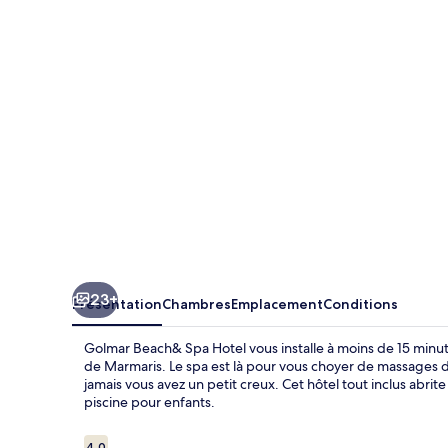
Spa
Hotel
23+
Présentation
Chambres
Emplacement
Conditions
Golmar Beach& Spa Hotel vous installe à moins de 15 minut
de Marmaris. Le spa est là pour vous choyer de massages de
jamais vous avez un petit creux. Cet hôtel tout inclus abrit
piscine pour enfants.
Avis
4,0