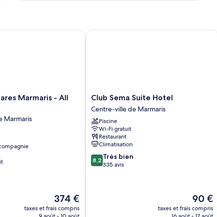
Quadruple
Classique,
balcon
s Marmaris - All Inclusive
Club Sema Suite Hotel
Club
res Marmaris - All
Club Sema Suite Hotel
Sema
Centre-ville de Marmaris
Suite
de Marmaris
Piscine
Hotel
Wi-Fi gratuit
Centre-
Restaurant
ville
Climatisation
 compagnie
de
8.2
Très bien
Marmaris
8,2
it
sur
335 avis
10,
Très
bien,
Le
Le
374 €
90 €
335 avis
nouveau
nouvea
taxes et frais compris
taxes et frais compris
prix
prix
9 août - 10 août
16 août - 17 août