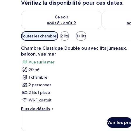
Vérifiez la disponibilité pour ces dates.
Vérifier la disponibilité pour ce soir août 8 - août 9
Vérifier la di
Ce soir
août 8 - août 9
ao
Filtres
Toutes les chambres
2 lits
3+ lits
disponibles
Afficher
Une chambre à coucher bien ran
pour
4
Chambre Classique Double ou avec lits jumeaux,
toutes
les
balcon, vue mer
les
chambres
Vue sur la mer
photos
20 m²
pour
1 chambre
ce
type
2 personnes
de
2 lits 1 place
chambre :
Wi-Fi gratuit
Chambre
Plus
Plus de détails
Classique
de
Double
détails
Voir les pri
sur
ou
le