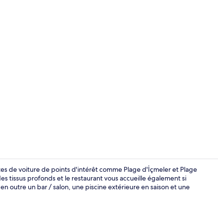
Enceinte de
es de voiture de points d'intérêt comme Plage d'İçmeler et Plage
s tissus profonds et le restaurant vous accueille également si
e en outre un bar / salon, une piscine extérieure en saison et une
Salle de rem