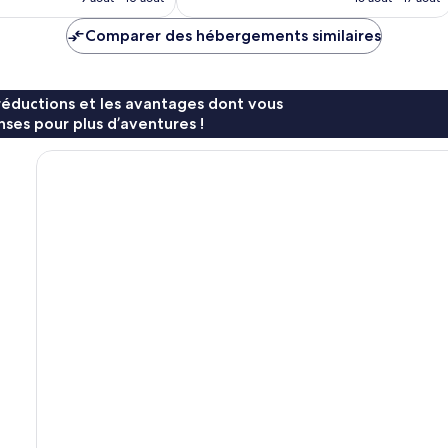
est
est
de
de
Comparer des hébergements similaires
374 €
90 €
réductions et les avantages dont vous
ses pour plus d’aventures !