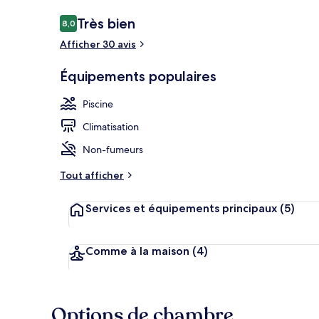
Avis
Très bien
8,0
8,0 sur 10
voyageurs
Afficher 30 avis
Piscine extér
Équipements populaires
Piscine
Climatisation
Non-fumeurs
Tout afficher
Services et équipements principaux
(5)
Comme à la maison
(4)
Options de chambre