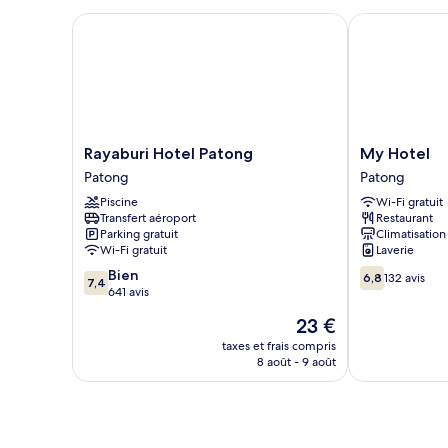
chambre
Chambre
Rayaburi Hotel Patong
My Hotel
Double
Classique,
balcon
Rayaburi
My
Rayaburi Hotel Patong
My Hotel
Hotel
Hotel
Patong
Patong
Patong
Patong
Piscine
Wi-Fi gratuit
Patong
Transfert aéroport
Restaurant
Parking gratuit
Climatisation
Wi-Fi gratuit
Laverie
7.4
6.8
Bien
6,8
132 avis
7,4
sur
sur
641 avis
10,
10,
Le
23 €
Bien,
132 avis
nouveau
641 avis
taxes et frais compris
prix
8 août - 9 août
est
de
23 €