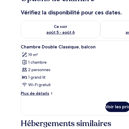
Vérifiez la disponibilité pour ces dates.
Vérifier la disponibilité pour ce soir août 5 - août 6
Vérifier la di
Ce soir
août 5 - août 6
a
Afficher
Chambre Double Classique, balc
5
Chambre Double Classique, balcon
toutes
19 m²
les
1 chambre
photos
pour
2 personnes
ce
1 grand lit
type
Wi-Fi gratuit
de
Plus
Plus de détails
chambre :
de
Chambre
détails
Voir les pri
sur
Double
le
Classique,
type
Hébergements similaires
balcon
de