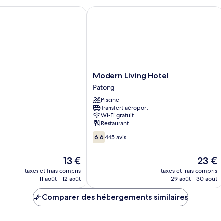
Modern Living Hotel
Modern
Modern Living Hotel
Living
Patong
Hotel
Piscine
Patong
Transfert aéroport
Wi-Fi gratuit
Restaurant
6.6
6,6
445 avis
sur
10,
Le
Le
13 €
23 €
445 avis
nouveau
nouvea
taxes et frais compris
taxes et frais compris
prix
prix
11 août - 12 août
29 août - 30 août
est
est
de
de
Comparer des hébergements similaires
13 €
23 €