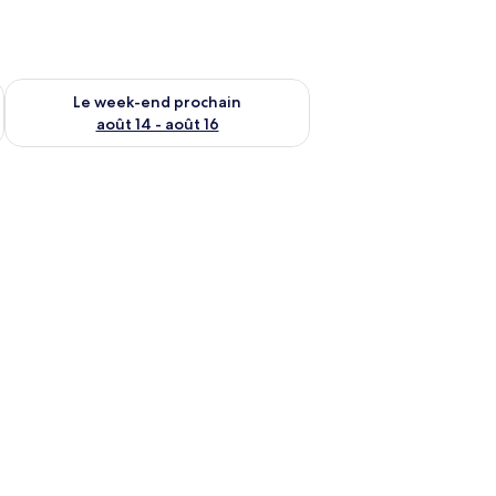
-end août 7 - août 9
Vérifier la disponibilité pour le week-end prochain août 14 - a
Le week-end prochain
août 14 - août 16