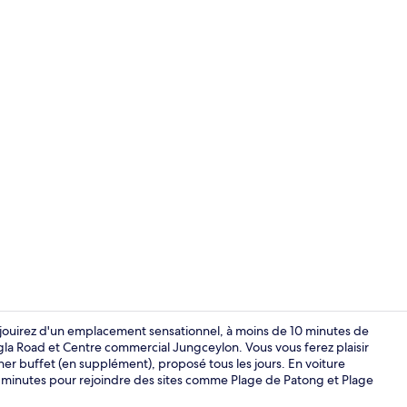
Chambre Doub
 jouirez d'un emplacement sensationnel, à moins de 10 minutes de
 Road et Centre commercial Jungceylon. Vous vous ferez plaisir
uner buffet (en supplément), proposé tous les jours. En voiture
Chambre Doubl
e minutes pour rejoindre des sites comme Plage de Patong et Plage