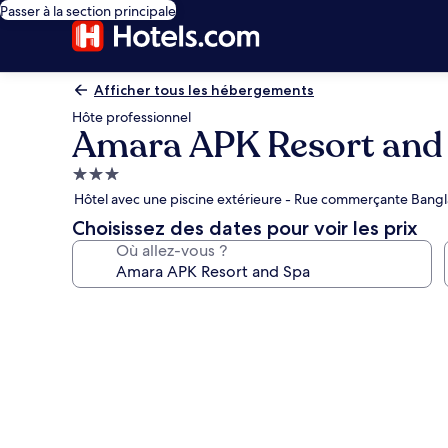
Passer à la section principale
Afficher tous les hébergements
Hôte professionnel
Amara APK Resort and
Hébergement
3.0 étoiles
Hôtel avec une piscine extérieure - Rue commerçante Bangl
Choisissez des dates pour voir les prix
Où allez-vous ?
Galerie
photos
de
l’hébergement
Amara