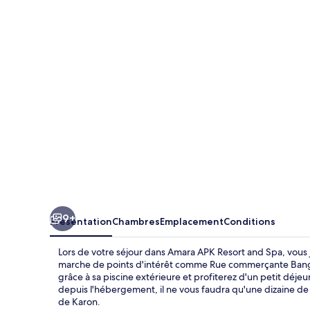
APK
Resort
and
Spa
9+
Présentation
Chambres
Emplacement
Conditions
Lors de votre séjour dans Amara APK Resort and Spa, vous
marche de points d'intérêt comme Rue commerçante Bangla
grâce à sa piscine extérieure et profiterez d'un petit déje
depuis l'hébergement, il ne vous faudra qu'une dizaine d
de Karon.