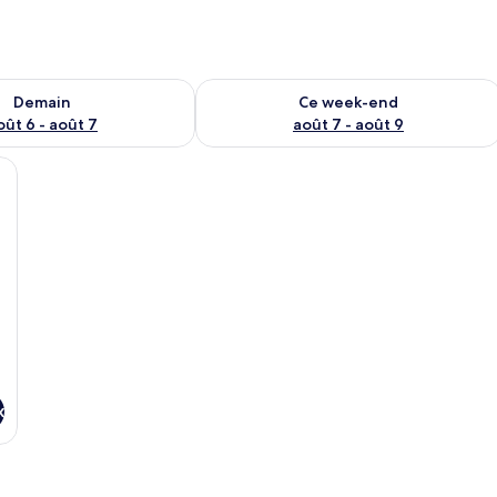
sponibilité pour demain août 6 - août 7
Vérifier la disponibilité pour ce week
Demain
Ce week-end
oût 6 - août 7
août 7 - août 9
on | Coffres-forts dans les chambres, Wi-Fi gratuit, draps fournis
x