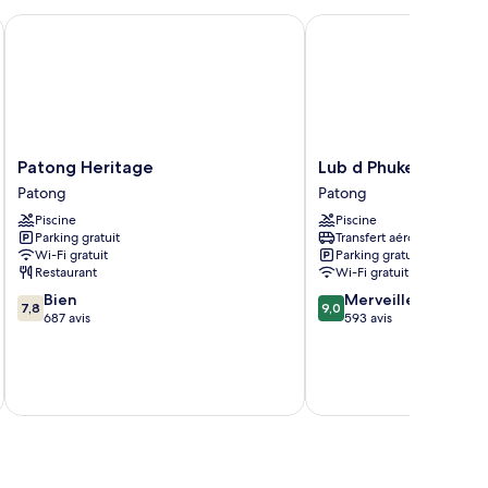
Patong Heritage
Lub d Phuket Patong
Patong
Lub
Patong Heritage
Lub d Phuket Patong
Heritage
d
Patong
Patong
Patong
Phuket
Piscine
Piscine
Patong
Parking gratuit
Transfert aéroport
Patong
Wi-Fi gratuit
Parking gratuit
Restaurant
Wi-Fi gratuit
7.8
9.0
Bien
Merveilleux
7,8
9,0
sur
sur
687 avis
593 avis
10,
10,
Bien,
Merveilleux,
u
687 avis
593 avis
tax