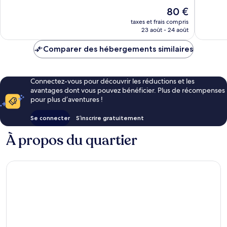
Très
146 avis
Le
80 €
bien,
nouveau
1 001 avi
taxes et frais compris
prix
23 août - 24 août
est
de
Comparer des hébergements similaires
80 €
Connectez-vous pour découvrir les réductions et les
avantages dont vous pouvez bénéficier. Plus de récompenses
pour plus d’aventures !
Se connecter
S’inscrire gratuitement
À propos du quartier