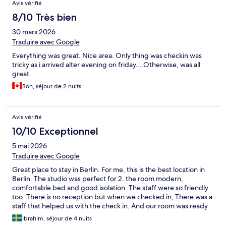
Avis vérifié
8/10 Très bien
30 mars 2026
Traduire avec Google
Everything was great. Nice area. Only thing was checkin was
tricky as i arrived alter evening on friday....Otherwise, was all
great.
Ron, séjour de 2 nuits
Avis vérifié
10/10 Exceptionnel
5 mai 2026
Traduire avec Google
Great place to stay in Berlin. For me, this is the best location in
Berlin. The studio was perfect for 2. the room modern,
comfortable bed and good isolation. The staff were so friendly
too. There is no reception but when we checked in, There was a
staff that helped us with the check in. And our room was ready
before 15:00. I would def stay there again.
Ibrahim, séjour de 4 nuits