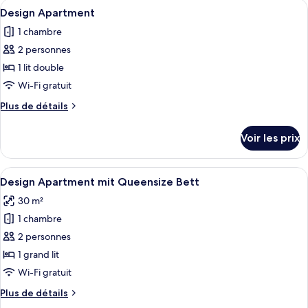
Afficher
Une chambre à coucher moderne avec un
9
Design Apartment
toutes
1 chambre
les
2 personnes
photos
pour
1 lit double
ce
Wi-Fi gratuit
type
Plus
Plus de détails
de
de
chambre :
détails
Voir les prix
sur
Design
le
Apartment
type
Afficher
Une chambre à coucher moderne avec un
9
de
Design Apartment mit Queensize Bett
toutes
chambre
30 m²
Design
les
Apartment
1 chambre
photos
pour
2 personnes
ce
1 grand lit
type
Wi-Fi gratuit
de
Plus
Plus de détails
chambre :
de