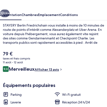
Friedrichshain
cédent
Suivant
29+
Présentation
Chambres
Emplacement
Conditions
STAYERY Berlin Friedrichshain vous installe à moins de 10 minutes de
route de points d'intérêt comme Alexanderplatz et Uber Arena. En
voiture depuis l'hébergement, vous aurez également vite rejoint
des sites comme Gendarmenmarkt et Checkpoint Charlie. Les
transports publics sont rapidement accessibles à pied : Arrêt de
tram Holteistraße se situe à quelques pas et Arrêt de tram
Wismarplatz, à 5 min de marche à peine.
Le
79 €
prix
taxes et frais compris
actuel
11 août - 12 août
Bar lounge
est
Avis
Merveilleux
9,0
Afficher 13 avis
de
9,0 sur 10
voyageurs
79 €.
Équipements populaires
Parking
Wi-Fi gratuit
Laverie
Réception 24 h/24