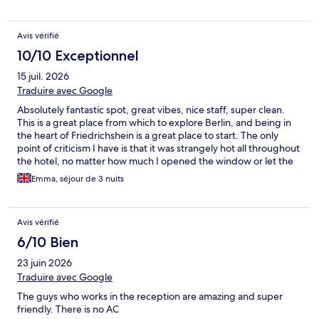
Avis vérifié
10/10 Exceptionnel
15 juil. 2026
Traduire avec Google
Absolutely fantastic spot, great vibes, nice staff, super clean.
This is a great place from which to explore Berlin, and being in
the heart of Friedrichshein is a great place to start. The only
point of criticism I have is that it was strangely hot all throughout
the hotel, no matter how much I opened the window or let the
fan blow. The temperatures were cool outside (17ish degrees) so
Emma, séjour de 3 nuits
I can't imagine how hot it would be if you were visiting during a
heatwave. I think in future aircon in each room may be a
necessity...
Avis vérifié
6/10 Bien
23 juin 2026
Traduire avec Google
The guys who works in the reception are amazing and super
friendly. There is no AC