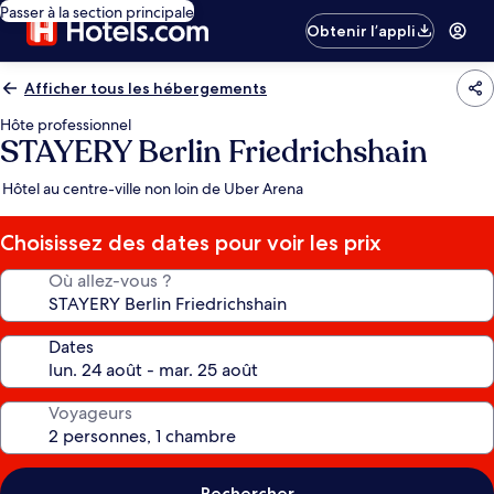
Passer à la section principale
Obtenir l’appli
Afficher tous les hébergements
Hôte professionnel
STAYERY Berlin Friedrichshain
Hôtel au centre-ville non loin de Uber Arena
Choisissez des dates pour voir les prix
Où allez-vous ?
Dates
Voyageurs
Rechercher