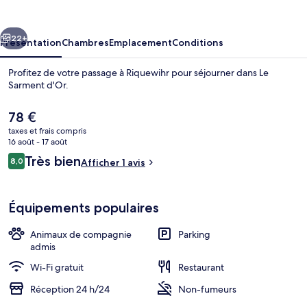
d'Or
cédent
Suivant
22+
Présentation
Chambres
Emplacement
Conditions
Profitez de votre passage à Riquewihr pour séjourner dans Le
Sarment d'Or.
Le
78 €
prix
taxes et frais compris
actuel
16 août - 17 août
est
Avis
Très bien
8,0
Afficher 1 avis
de
8,0 sur 10
voyageurs
78 €.
Façade de l’hébergement
Équipements populaires
Animaux de compagnie
Parking
admis
Wi-Fi gratuit
Restaurant
Réception 24 h/24
Non-fumeurs