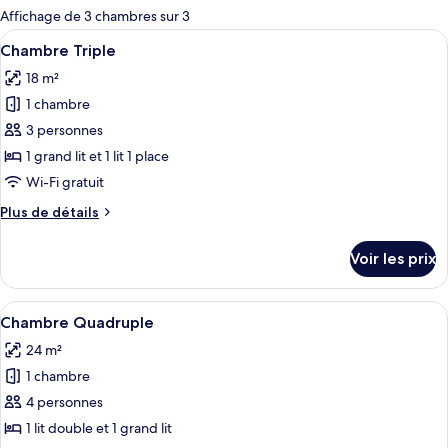
pour
Affichage de 3 chambres sur 3
les
Afficher
Une chambre d’hôtel avec un lit bien fa
4
Chambre Triple
chambres
toutes
18 m²
les
1 chambre
photos
pour
3 personnes
ce
1 grand lit et 1 lit 1 place
type
Wi-Fi gratuit
de
Plus
Plus de détails
chambre :
de
Chambre
détails
Voir les prix
sur
Triple
le
type
Afficher
Un lit bien fait, avec du linge de lit 
5
de
Chambre Quadruple
toutes
chambre
24 m²
Chambre
les
Triple
1 chambre
photos
pour
4 personnes
ce
1 lit double et 1 grand lit