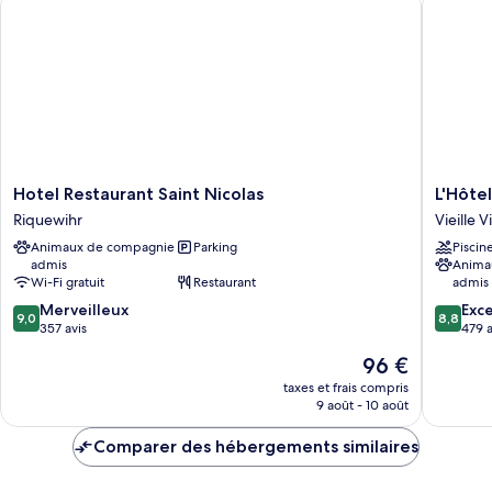
Chambre
Double
Hotel
L'Hôtel
Hotel Restaurant Saint Nicolas
Restaurant
&
Riquewihr
Vieille Vi
Saint
Spa
Animaux de compagnie
Parking
Piscin
Nicolas
Ribeauvi
admis
Anima
Riquewihr
Vieille
Wi-Fi gratuit
Restaurant
admis
Ville
9.0
8.8
Merveilleux
Exce
9,0
8,8
sur
sur
357 avis
479 a
10,
10,
Le
96 €
Merveilleux,
Excellen
nouveau
357 avis
479 avis
taxes et frais compris
prix
9 août - 10 août
est
de
Comparer des hébergements similaires
96 €