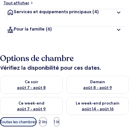
Tout afficher
Services et équipements principaux
(4)
Pour la famille
(6)
Options de chambre
Vérifiez la disponibilité pour ces dates.
Vérifier la disponibilité pour ce soir août 7 - août 8
Vérifier la disponibilité pour 
Ce soir
Demain
août 7 - août 8
août 8 - août 9
Vérifier la disponibilité pour ce week-end août 7 - août 9
Vérifier la disponibilité pour 
Ce week-end
Le week-end prochain
août 7 - août 9
août 14 - août 16
Filtres
Toutes les chambres
2 lits
1 lit
disponibles