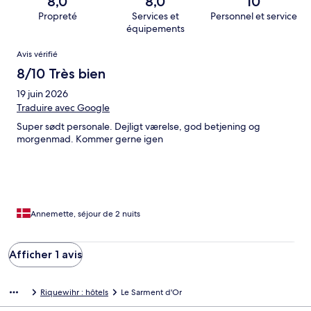
8,0
8,0
10
Propreté
Services et
Personnel et service
équipements
Avis
Avis vérifié
8/10 Très bien
19 juin 2026
Traduire avec Google
Super sødt personale. Dejligt værelse, god betjening og
morgenmad. Kommer gerne igen
Annemette, séjour de 2 nuits
Afficher 1 avis
Riquewihr : hôtels
Le Sarment d'Or