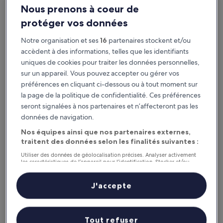
Nous prenons à coeur de
protéger vos données
Notre organisation et ses
16
partenaires stockent et/ou
accèdent à des informations, telles que les identifiants
uniques de cookies pour traiter les données personnelles,
sur un appareil. Vous pouvez accepter ou gérer vos
préférences en cliquant ci-dessous ou à tout moment sur
la page de la politique de confidentialité. Ces préférences
Pourquoi télécharger notre appli ?
seront signalées à nos partenaires et n’affecteront pas les
données de navigation.
Nos équipes ainsi que nos partenaires externes,
traitent des données selon les finalités suivantes :
Restez au courant
Utiliser des données de géolocalisation précises. Analyser activement
Accédez facilement à votre voyage sans Wi-Fi
les caractéristiques de l’appareil pour l’identification. Stocker et/ou
accéder à des informations sur un appareil. Publicités et contenu
personnalisés, mesure de performance des publicités et du contenu,
études d’audience et développement de services.
J'accepte
Liste de nos partenaires (fournisseurs)
Profitez de récompenses
Dénichez des offres exclusives sur notre appli
Tout refuser