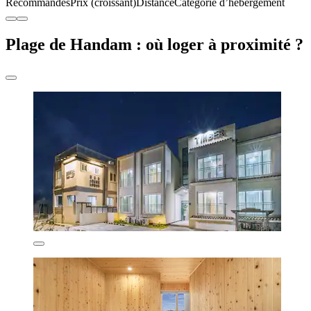
Recommandés
Prix (croissant)
Distance
Catégorie d’hébergement
Plage de Handam : où loger à proximité ?