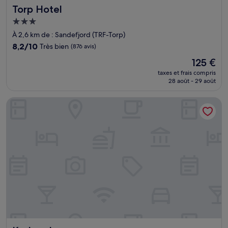
Torp Hotel
Torp Hotel
Hébergement
3.0 étoiles
À 2,6 km de : Sandefjord (TRF-Torp)
8.2
8,2/10
Très bien
(876 avis)
sur
Le
125 €
10,
nouveau
Très
taxes et frais compris
prix
28 août - 29 août
bien,
est
(876 avis)
de
Krokenskogen
125 €