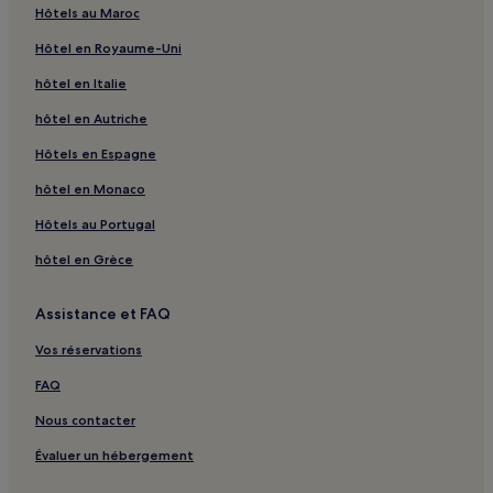
Hôtels au Maroc
Tonsberg : hôtels Hôtels avec parking
Hôtel en Royaume-Uni
Larvik : hôtels Hôtels avec parking
hôtel en Italie
Larvik : hôtels Hôtels acceptant les animaux de compagnie
hôtel en Autriche
Sandefjord : hôtels Hôtels avec parking
Sandefjord : hôtels Hôtels d’affaires
Hôtels en Espagne
hôtel en Monaco
Hôtels au Portugal
hôtel en Grèce
Assistance et FAQ
Vos réservations
FAQ
Nous contacter
Évaluer un hébergement