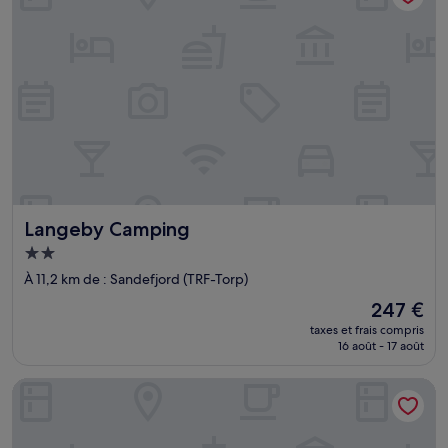
Langeby Camping
Langeby Camping
Hébergement
2.0 étoiles
À 11,2 km de : Sandefjord (TRF-Torp)
Le
247 €
nouveau
taxes et frais compris
prix
16 août - 17 août
est
de
Mikael's Bed & Spa - Camping Suite
247 €