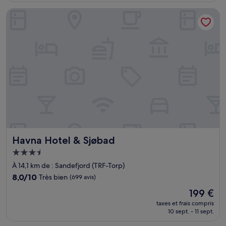
de
Havna Hotel & Sjøbad
159 €
Havna Hotel & Sjøbad
Havna Hotel & Sjøbad
Hébergement
3.5 étoiles
À 14,1 km de : Sandefjord (TRF-Torp)
8.0
8,0/10
Très bien
(699 avis)
sur
Le
199 €
10,
nouveau
Très
taxes et frais compris
prix
10 sept. - 11 sept.
bien,
est
(699 avis)