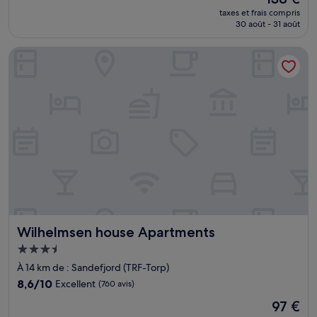
nouveau
Merveilleux,
taxes et frais compris
prix
30 août - 31 août
(1 128 avis)
est
de
Wilhelmsen house Apartments
138 €
Wilhelmsen house Apartments
Wilhelmsen house Apartments
Hébergement
3.5 étoiles
À 14 km de : Sandefjord (TRF-Torp)
8.6
8,6/10
Excellent
(760 avis)
sur
Le
97 €
10,
nouveau