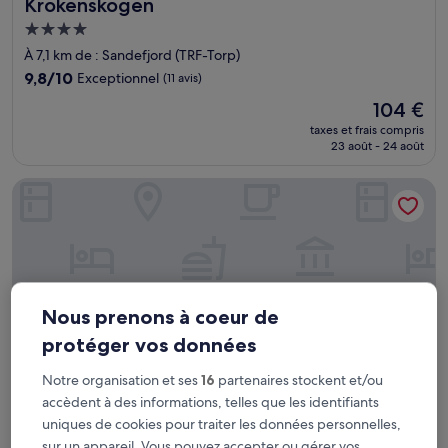
Krokenskogen
Krokenskogen
Hébergement
4.0 étoiles
À 7,1 km de : Sandefjord (TRF-Torp)
9.8
9,8/10
Exceptionnel
(11 avis)
sur
Le
104 €
10,
nouveau
Exceptionnel,
taxes et frais compris
prix
23 août - 24 août
(11 avis)
est
de
Thon Hotel Tønsberg Brygge
104 €
Nous prenons à coeur de
protéger vos données
Notre organisation et ses
16
partenaires stockent et/ou
accèdent à des informations, telles que les identifiants
uniques de cookies pour traiter les données personnelles,
Thon Hotel Tønsberg Brygge
Thon Hotel Tønsberg Brygge
sur un appareil. Vous pouvez accepter ou gérer vos