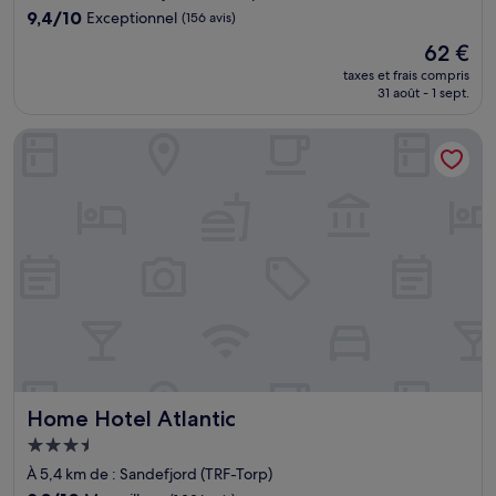
9.4
9,4/10
Exceptionnel
(156 avis)
sur
Le
62 €
10,
nouveau
Exceptionnel,
taxes et frais compris
prix
31 août - 1 sept.
(156 avis)
est
de
Home Hotel Atlantic
62 €
Home Hotel Atlantic
Home Hotel Atlantic
Hébergement
3.5 étoiles
À 5,4 km de : Sandefjord (TRF-Torp)