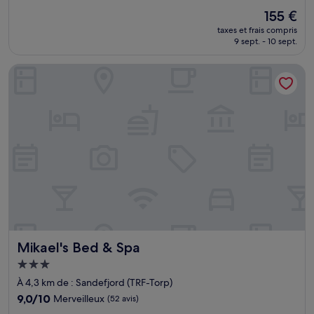
sur
Le
155 €
10,
nouveau
Merveilleux,
taxes et frais compris
prix
9 sept. - 10 sept.
(1 026 avis)
est
de
Mikael's Bed & Spa
155 €
Mikael's Bed & Spa
Mikael's Bed & Spa
Hébergement
3.0 étoiles
À 4,3 km de : Sandefjord (TRF-Torp)
9.0
9,0/10
Merveilleux
(52 avis)
sur