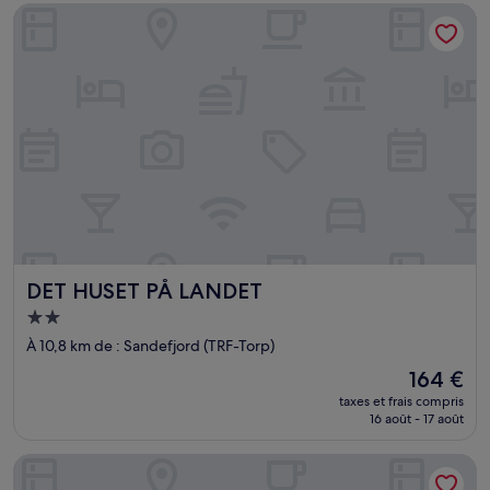
de
DET HUSET PÅ LANDET
199 €
DET HUSET PÅ LANDET
DET HUSET PÅ LANDET
Hébergement
2.0 étoiles
À 10,8 km de : Sandefjord (TRF-Torp)
Le
164 €
nouveau
taxes et frais compris
prix
16 août - 17 août
est
de
Langeby Camping
164 €