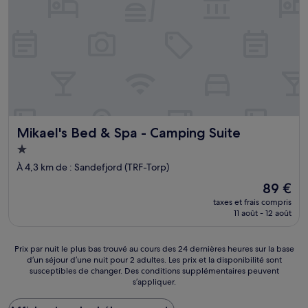
Mikael's Bed & Spa - Camping Suite
Mikael's Bed & Spa - Camping Suite
Hébergement
1.0 étoile
À 4,3 km de : Sandefjord (TRF-Torp)
Le
89 €
nouveau
taxes et frais compris
prix
11 août - 12 août
est
de
89 €
Prix
Prix par nuit le plus bas trouvé au cours des 24 dernières heures sur la base
d’un séjour d’une nuit pour 2 adultes. Les prix et la disponibilité sont
par
susceptibles de changer. Des conditions supplémentaires peuvent
nuit
s’appliquer.
le
plus