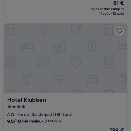
Le
81 €
10,
nouveau
Merveilleux,
taxes et frais compris
prix
11 août - 12 août
(52 avis)
est
de
Hotel Klubben
81 €
Hotel Klubben
Hotel Klubben
Hébergement
4.0 étoiles
À 13,1 km de : Sandefjord (TRF-Torp)
9.0
9,0/10
Merveilleux
(1 128 avis)
sur
Le
138 €
10,