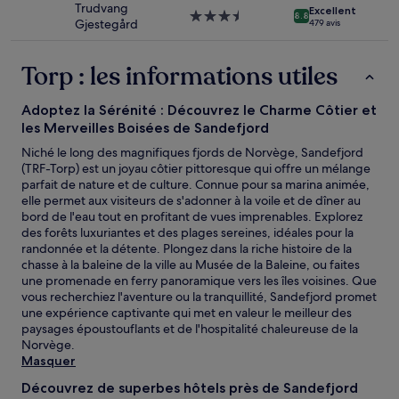
Des
Trudvang
Excellent
Hébergement
8.8
conditions
Gjestegård
479 avis
3.5 étoiles
supplémentaires
peuvent
Torp : les informations utiles
s’appliquer.
Adoptez la Sérénité : Découvrez le Charme Côtier et
les Merveilles Boisées de Sandefjord
Niché le long des magnifiques fjords de Norvège, Sandefjord
(TRF-Torp) est un joyau côtier pittoresque qui offre un mélange
parfait de nature et de culture. Connue pour sa marina animée,
elle permet aux visiteurs de s'adonner à la voile et de dîner au
bord de l'eau tout en profitant de vues imprenables. Explorez
des forêts luxuriantes et des plages sereines, idéales pour la
randonnée et la détente. Plongez dans la riche histoire de la
chasse à la baleine de la ville au Musée de la Baleine, ou faites
une promenade en ferry panoramique vers les îles voisines. Que
vous recherchiez l'aventure ou la tranquillité, Sandefjord promet
une expérience captivante qui met en valeur le meilleur des
paysages époustouflants et de l'hospitalité chaleureuse de la
Norvège.
Masquer
Découvrez de superbes hôtels près de Sandefjord