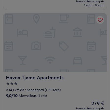
Excellent,
taxes et frais compris
prix
7 sept. - 8 sept.
(760 avis)
est
de
Havna Tjøme Apartments
97 €
Havna Tjøme Apartments
Havna Tjøme Apartments
Hébergement
3.0 étoiles
À 14,1 km de : Sandefjord (TRF-Torp)
9.0
9,0/10
Merveilleux
(2 avis)
sur
Le
279 €
10,
nouveau
Merveilleux,
taxes et frais compris