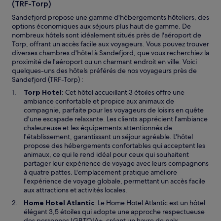
(TRF-Torp)
Sandefjord propose une gamme d'hébergements hôteliers, des
options économiques aux séjours plus haut de gamme. De
nombreux hôtels sont idéalement situés près de l'aéroport de
Torp, offrant un accès facile aux voyageurs. Vous pouvez trouver
diverses chambres d'hôtel à Sandefjord, que vous recherchiez la
proximité de l'aéroport ou un charmant endroit en ville. Voici
quelques-uns des hôtels préférés de nos voyageurs près de
Sandefjord (TRF-Torp) :
Torp Hotel
: Cet hôtel accueillant 3 étoiles offre une
ambiance confortable et propice aux animaux de
compagnie, parfaite pour les voyageurs de loisirs en quête
d'une escapade relaxante. Les clients apprécient l'ambiance
chaleureuse et les équipements attentionnés de
l'établissement, garantissant un séjour agréable. L'hôtel
propose des hébergements confortables qui acceptent les
animaux, ce qui le rend idéal pour ceux qui souhaitent
partager leur expérience de voyage avec leurs compagnons
à quatre pattes. L'emplacement pratique améliore
l'expérience de voyage globale, permettant un accès facile
aux attractions et activités locales.
Home Hotel Atlantic
: Le Home Hotel Atlantic est un hôtel
élégant 3,5 étoiles qui adopte une approche respectueuse
des personnes LGBTQIA+, créant un havre de paix