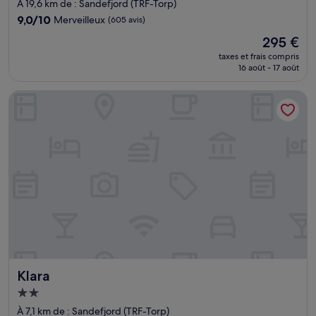
4.0 étoiles
À 19,6 km de : Sandefjord (TRF-Torp)
9.0
9,0/10
Merveilleux
(605 avis)
sur
Le
295 €
10,
nouveau
Merveilleux,
taxes et frais compris
prix
16 août - 17 août
(605 avis)
est
de
Klara
295 €
Klara
Klara
Hébergement
2.0 étoiles
À 7,1 km de : Sandefjord (TRF-Torp)