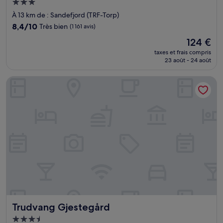
Hébergement
3.0 étoiles
À 13 km de : Sandefjord (TRF-Torp)
8.4
8,4/10
Très bien
(1 161 avis)
sur
Le
124 €
10,
nouveau
Très
taxes et frais compris
prix
23 août - 24 août
bien,
est
(1 161 avis)
de
Trudvang Gjestegård
124 €
Trudvang Gjestegård
Trudvang Gjestegård
Hébergement