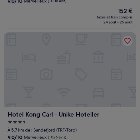
9.0
9,0/10
Merveilleux
(1 006 avis)
sur
Le
152 €
10,
nouveau
Merveilleux,
taxes et frais compris
prix
24 août - 25 août
(1 006 avis)
est
de
Hotel Kong Carl - Unike Hoteller
152 €
Hotel Kong Carl - Unike Hoteller
Hotel Kong Carl - Unike Hoteller
Hébergement
3.5 étoiles
À 5,7 km de : Sandefjord (TRF-Torp)
9.0
9,0/10
Merveilleux
(1 026 avis)