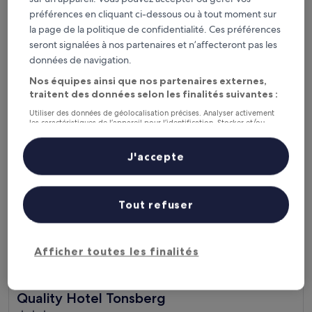
Hébergement
préférences en cliquant ci-dessous ou à tout moment sur
3.0 étoiles
À 13,1 km de : Sandefjord (TRF-Torp)
la page de la politique de confidentialité. Ces préférences
9.0
9,0/10
seront signalées à nos partenaires et n’affecteront pas les
Merveilleux
(779 avis)
sur
données de navigation.
Le
136 €
10,
nouveau
Nos équipes ainsi que nos partenaires externes,
Merveilleux,
taxes et frais compris
prix
6 sept. - 7 sept.
(779 avis)
traitent des données selon les finalités suivantes :
est
Utiliser des données de géolocalisation précises. Analyser activement
de
Quality Hotel Tonsberg
les caractéristiques de l’appareil pour l’identification. Stocker et/ou
136 €
accéder à des informations sur un appareil. Publicités et contenu
personnalisés, mesure de performance des publicités et du contenu,
études d’audience et développement de services.
J'accepte
Liste de nos partenaires (fournisseurs)
Tout refuser
Afficher toutes les finalités
Quality Hotel Tonsberg
Quality Hotel Tonsberg