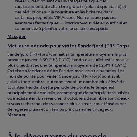
niveaux, débloquant des avantages tels que des
surclassements de chambre gratuits (selon disponibilité) et
des réductions sur la nourriture et les boissons dans
certaines propriétés VIP Access. Ne manquez pas ces
avantages fantastiques — inscrivez-vous dès aujourd'hui et
commencez à planifier votre prochaine escapade .
Masquer
Meilleure période pour visiter Sandefjord (TRF-Torp)
Sandefjord (TRF-Torp) connaît sa température moyenne la plus
basse en janvier, à 30,7°F (-0,7°C), tandis que juillet est le mois le
plus chaud, avec une température moyenne de 62,4°F (16,9°C).
Octobre a tendance à être l'un des mois les plus humides. Les
mois de pointe pour visiter Sandefjord (TRF-Torp) sont avril,
juillet et septembre, qui connaissent un nombre plus élevé de
touristes. Pendant cette période de pointe, le temps est
principalement ensoleillé, accompagné de précipitations faibles
ou inexistantes. En revanche, d'octobre à décembre sont idéaux
si vous recherchez des vacances plus calmes, caractérisées par
de légères pluies et un temps principalement nuageux.
Masquer
À la découverte du monde