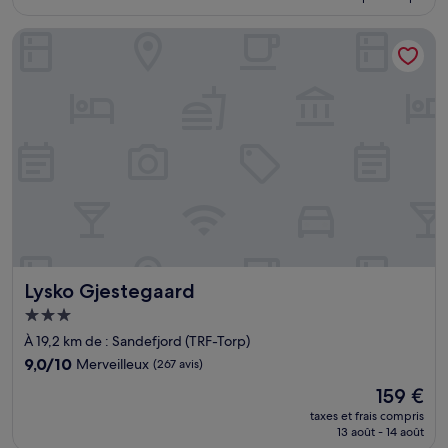
est
de
Lysko Gjestegaard
118 €
Lysko Gjestegaard
Lysko Gjestegaard
Hébergement
3.0 étoiles
À 19,2 km de : Sandefjord (TRF-Torp)
9.0
9,0/10
Merveilleux
(267 avis)
sur
Le
159 €
10,
nouveau
Merveilleux,
taxes et frais compris
prix
13 août - 14 août
(267 avis)
est