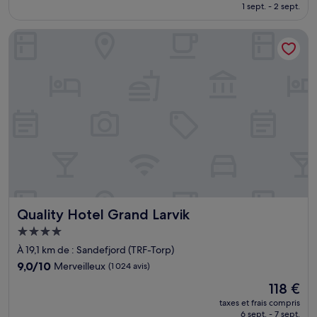
prix
1 sept. - 2 sept.
(2 avis)
est
de
Quality Hotel Grand Larvik
279 €
Quality Hotel Grand Larvik
Quality Hotel Grand Larvik
Hébergement
4.0 étoiles
À 19,1 km de : Sandefjord (TRF-Torp)
9.0
9,0/10
Merveilleux
(1 024 avis)
sur
Le
118 €
10,
nouveau
Merveilleux,
taxes et frais compris
prix
6 sept. - 7 sept.
(1 024 avis)