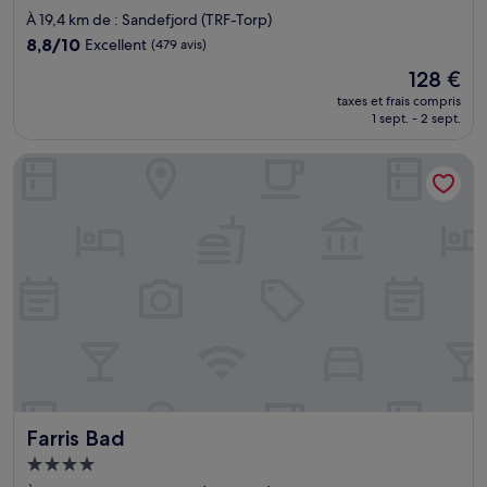
3.5 étoiles
À 19,4 km de : Sandefjord (TRF-Torp)
8.8
8,8/10
Excellent
(479 avis)
sur
Le
128 €
10,
nouveau
Excellent,
taxes et frais compris
prix
1 sept. - 2 sept.
(479 avis)
est
de
Farris Bad
128 €
Farris Bad
Farris Bad
Hébergement