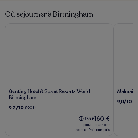
Où séjourner à Birmingham
Genting Hotel & Spa at Resorts World Birmingham
Malmaison
Genting
Malmais
Genting Hotel & Spa at Resorts World
Malmais
Hotel
Birming
Birmingham
9.0
9,0/10
(11
&
sur
9.2
9,2/10
(1008)
Spa
10,
sur
at
Le
(1180)
160 €
10,
Le
175 €
Resorts
nouveau
(1008)
prix
pour 1 chambre
World
prix
était
taxes et frais compris
Birmingham
est
de