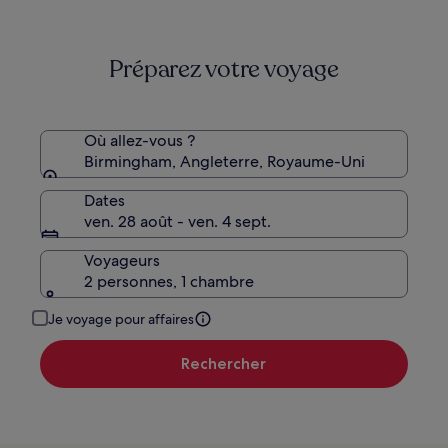
de
175 €,
160 €
voir
plus
Préparez votre voyage
d’informations
sur
le
tarif
standard.
Où allez-vous ?
Birmingham, Angleterre, Royaume-Uni
Dates
ven. 28 août - ven. 4 sept.
Voyageurs
2 personnes, 1 chambre
Je voyage pour affaires
Rechercher