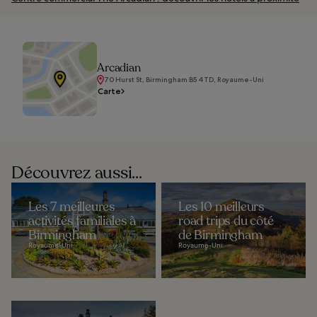
Arcadian
70 Hurst St, Birmingham B5 4TD, Royaume-Uni
Carte
Découvrez aussi...
Les 7 meilleures
Les 10 meilleurs
activités familiales à
road trips du côté
Birmingham
de Birmingham
Royaume-Uni
Royaume-Uni