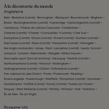
À la découverte du monde
Angleterre
Bath
Berkshire (comté)
Birmingham
Blackpool
Bournemouth
Brighton
Bristol
Buckinghamshire (comté)
Cambridge
Cambridgeshire (comté)
Canterbury
Chaîne de collines Cotswolds
Cheltenham
Cheshire (comté)
Chester
Cornouailles
Coventry
Côte Sud
Derbyshire (comté)
Devon (comté)
Dorset (comté)
Durham (comté)
East Sussex (comté)
Essex (comté)
Hampshire (comté)
Harrogate
Iles Anglo-normandes
Jersey
Kent
Lancashire (comté)
Leeds
Lincoln
Liverpool
Londres
Manchester
Margate
Milton Keynes
Newcastle-upon-Tyne (et environs)
Newquay
Norfolk (comté)
Northumberland (comté)
Norwich
Nottingham
Nottinghamshire (comté)
Oxford
Oxfordshire (comté)
Parc national du Lake District
Poole
Portsmouth
Reading
Riviera anglaise
Scarborough
Sheffield
Shropshire (comté)
Somerset
Southampton
Suffolk (comté)
Surrey (comté)
Sussex de l’Ouest
Torquay
West Midlands (comté)
Whitby
Windsor
York
Yorkshire
Île de Man
Île de Wight
Royaume-Uni