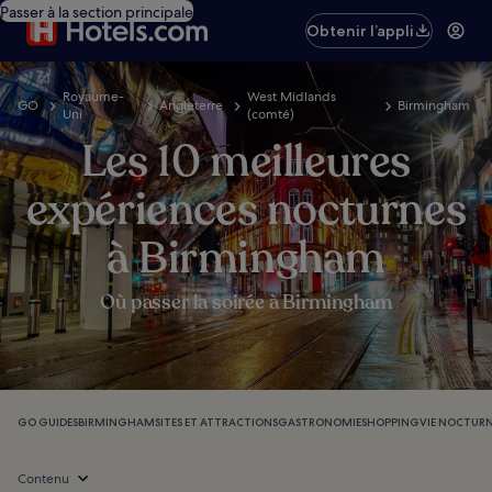
Passer à la section principale
Obtenir l’appli
Royaume-
West Midlands
GO
Angleterre
Birmingham
Uni
(comté)
Les 10 meilleures
expériences nocturnes
à Birmingham
Où passer la soirée à Birmingham
GO GUIDES
BIRMINGHAM
SITES ET ATTRACTIONS
GASTRONOMIE
SHOPPING
VIE NOCTUR
Contenu