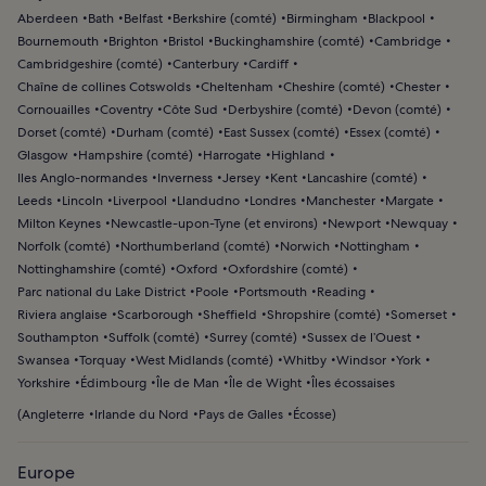
Aberdeen
Bath
Belfast
Berkshire (comté)
Birmingham
Blackpool
Bournemouth
Brighton
Bristol
Buckinghamshire (comté)
Cambridge
Cambridgeshire (comté)
Canterbury
Cardiff
Chaîne de collines Cotswolds
Cheltenham
Cheshire (comté)
Chester
Cornouailles
Coventry
Côte Sud
Derbyshire (comté)
Devon (comté)
Dorset (comté)
Durham (comté)
East Sussex (comté)
Essex (comté)
Glasgow
Hampshire (comté)
Harrogate
Highland
Iles Anglo-normandes
Inverness
Jersey
Kent
Lancashire (comté)
Leeds
Lincoln
Liverpool
Llandudno
Londres
Manchester
Margate
Milton Keynes
Newcastle-upon-Tyne (et environs)
Newport
Newquay
Norfolk (comté)
Northumberland (comté)
Norwich
Nottingham
Nottinghamshire (comté)
Oxford
Oxfordshire (comté)
Parc national du Lake District
Poole
Portsmouth
Reading
Riviera anglaise
Scarborough
Sheffield
Shropshire (comté)
Somerset
Southampton
Suffolk (comté)
Surrey (comté)
Sussex de l’Ouest
Swansea
Torquay
West Midlands (comté)
Whitby
Windsor
York
Yorkshire
Édimbourg
Île de Man
Île de Wight
Îles écossaises
(
Angleterre
Irlande du Nord
Pays de Galles
Écosse
)
Europe