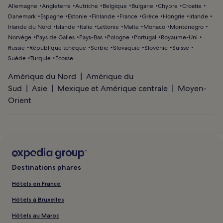
Allemagne
Angleterre
Autriche
Belgique
Bulgarie
Chypre
Croatie
Danemark
Espagne
Estonie
Finlande
France
Grèce
Hongrie
Irlande
Irlande du Nord
Islande
Italie
Lettonie
Malte
Monaco
Monténégro
Norvège
Pays de Galles
Pays-Bas
Pologne
Portugal
Royaume-Uni
Russie
République tchèque
Serbie
Slovaquie
Slovénie
Suisse
Suède
Turquie
Écosse
Amérique du Nord
Amérique du
Sud
Asie
Mexique et Amérique centrale
Moyen-
Orient
Destinations phares
Hôtels en France
Hôtels à Bruxelles
Hôtels au Maroc