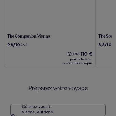
The
The
The Companion Vienna
The Socia
Companion
Social
9.8
8.8
9,8/10
8,8/10
(101)
(7
Vienna
Hub
sur
sur
Vienna
Le
110 €
10,
10,
Le
194 €
nouveau
(101)
(715)
prix
pour 1 chambre
prix
était
taxes et frais compris
est
de
de
194 €,
110 €
voir
plus
Préparez votre voyage
d’informations
sur
le
tarif
standard.
Où allez-vous ?
Vienne, Autriche