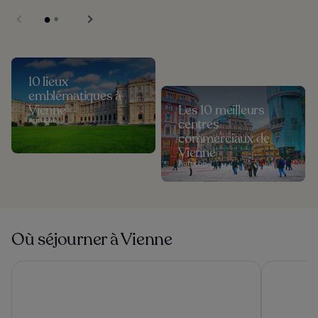
10 lieux
emblématiques à
Vienne
Les 10 meilleurs
Autriche
centres
commerciaux de
Vienne
Autriche
Où séjourner à Vienne
The Companion Vienna
The Social