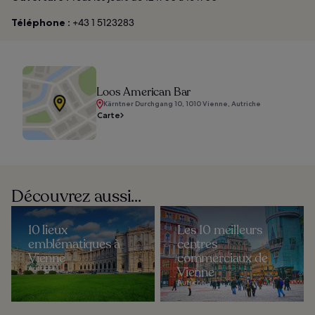
Téléphone :
+43 1 5123283
Loos American Bar
Kärntner Durchgang 10, 1010 Vienne, Autriche
Carte
Découvrez aussi...
10 lieux
Les 10 meilleurs
emblématiques à
centres
Vienne
commerciaux de
Autriche
Vienne
Autriche