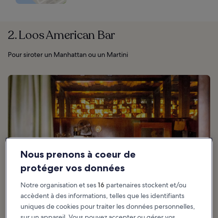
2. Loos American Bar
Pour siroter un Manhattan ou un Martini
Nous prenons à coeur de
protéger vos données
Notre organisation et ses
16
partenaires stockent et/ou
accèdent à des informations, telles que les identifiants
uniques de cookies pour traiter les données personnelles,
sur un appareil. Vous pouvez accepter ou gérer vos
photo de
Thomas Ledl
(
CC BY-SA 4.0
) modifiée