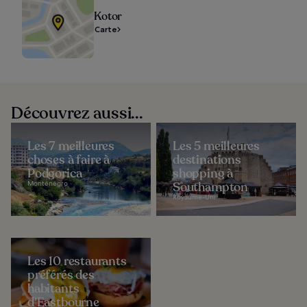
Kotor
Carte
Découvrez aussi...
Les 7 meilleures
Les 5 meilleures
choses à faire à
destinations
Podgorica
shopping à
Monténégro
Southampton
Royaume-Uni
Les 10 restaurants
préférés des
habitants
d’Eastbourne