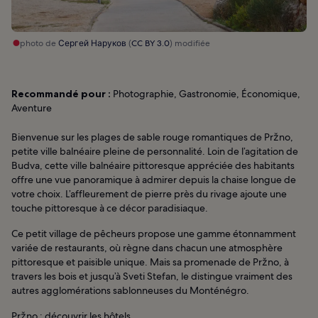
photo de
Сергей Наруков
(
CC BY 3.0
) modifiée
Recommandé pour :
Photographie, Gastronomie, Économique,
Aventure
Bienvenue sur les plages de sable rouge romantiques de Pržno,
petite ville balnéaire pleine de personnalité. Loin de l’agitation de
Budva, cette ville balnéaire pittoresque appréciée des habitants
offre une vue panoramique à admirer depuis la chaise longue de
votre choix. L’affleurement de pierre près du rivage ajoute une
touche pittoresque à ce décor paradisiaque.
Ce petit village de pêcheurs propose une gamme étonnamment
variée de restaurants, où règne dans chacun une atmosphère
pittoresque et paisible unique. Mais sa promenade de Pržno, à
travers les bois et jusqu’à Sveti Stefan, le distingue vraiment des
autres agglomérations sablonneuses du Monténégro.
Pržno : découvrir les hôtels