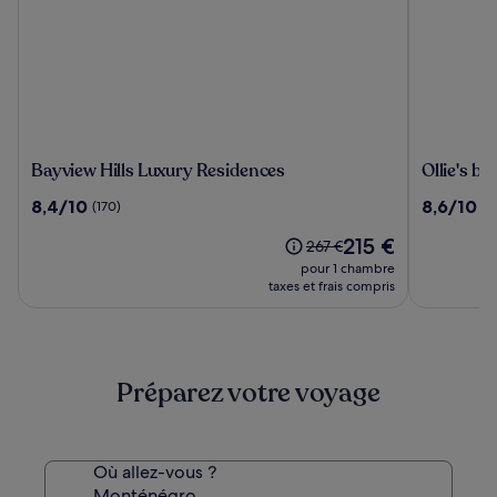
Bayview
Ollie's
Bayview Hills Luxury Residences
Ollie's by
Hills
by
8.4
8.6
8,4/10
8,6/10
(170)
(3
Luxury
the
sur
sur
Residences
Sea
Le
215 €
10,
10,
Le
267 €
nouveau
(170)
(34)
prix
pour 1 chambre
prix
était
taxes et frais compris
est
de
de
267 €,
215 €
voir
plus
Préparez votre voyage
d’informations
sur
le
tarif
standard.
Où allez-vous ?
Monténégro