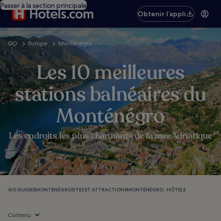
Passer à la section principale
Obtenir l’appli
GO
Europe
Monténégro
Les 10 meilleures
stations balnéaires du
Monténégro
Les endroits les plus charmants de la mer Adriatique
GO GUIDES
MONTÉNÉGRO
SITES ET ATTRACTIONS
MONTÉNÉGRO : HÔTELS
Contenu