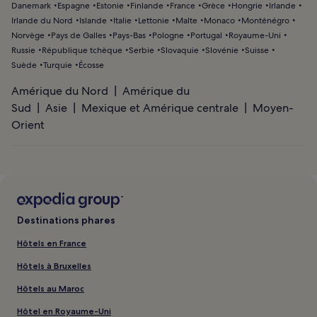
Danemark
Espagne
Estonie
Finlande
France
Grèce
Hongrie
Irlande
Irlande du Nord
Islande
Italie
Lettonie
Malte
Monaco
Monténégro
Norvège
Pays de Galles
Pays-Bas
Pologne
Portugal
Royaume-Uni
Russie
République tchèque
Serbie
Slovaquie
Slovénie
Suisse
Suède
Turquie
Écosse
Amérique du Nord
Amérique du
Sud
Asie
Mexique et Amérique centrale
Moyen-
Orient
Destinations phares
Hôtels en France
Hôtels à Bruxelles
Hôtels au Maroc
Hôtel en Royaume-Uni