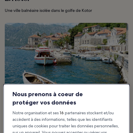
Une ville balnéaire isolée dans le golfe de Kotor
Nous prenons à coeur de
protéger vos données
photo de
falco
(
CC0
) modifiée
Notre organisation et ses
16
partenaires stockent et/ou
accèdent à des informations, telles que les identifiants
uniques de cookies pour traiter les données personnelles,
Recommandé pour :
Histoire, Photographie, Vie nocturne,
sur un appareil. Vous pouvez accepter ou gérer vos