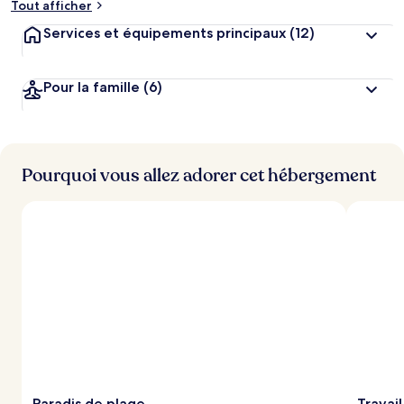
Tout afficher
Services et équipements principaux
(12)
Pour la famille
(6)
Pourquoi vous allez adorer cet hébergement
Paradis de plage
Travail