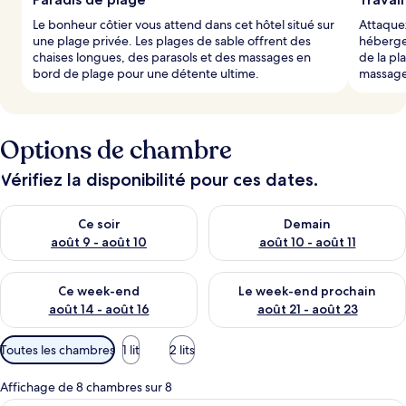
Le bonheur côtier vous attend dans cet hôtel situé sur
Attaquez
une plage privée. Les plages de sable offrent des
héberge
chaises longues, des parasols et des massages en
de la pl
bord de plage pour une détente ultime.
massages
Options de chambre
Vérifiez la disponibilité pour ces dates.
Vérifier la disponibilité pour ce soir août 9 - août 10
Vérifier la disponibilité pour 
Ce soir
Demain
août 9 - août 10
août 10 - août 11
Vérifier la disponibilité pour ce week-end août 14 - août 16
Vérifier la disponibilité pour
Ce week-end
Le week-end prochain
août 14 - août 16
août 21 - août 23
Filtres
Toutes les chambres
1 lit
2 lits
disponibles
pour
Affichage de 8 chambres sur 8
les
Une chambre d’hôtel avec un lit, une c