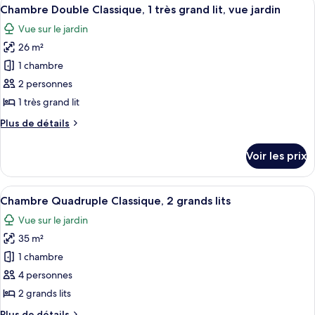
Afficher
6
Chambre Double Classique, 1 très grand lit, vue jardin
chambres
toutes
Vue sur le jardin
les
26 m²
photos
pour
1 chambre
ce
2 personnes
type
1 très grand lit
de
Plus
Plus de détails
chambre :
de
Chambre
détails
Voir les prix
sur
Double
le
Classique,
type
Afficher
Une chambre d’hôtel avec deux lits, u
1
7
de
Chambre Quadruple Classique, 2 grands lits
toutes
très
chambre
Vue sur le jardin
Chambre
les
grand
Double
35 m²
photos
lit,
Classique,
pour
1 chambre
vue
1
ce
très
jardin
4 personnes
grand
type
2 grands lits
lit,
de
vue
Plus
Plus de détails