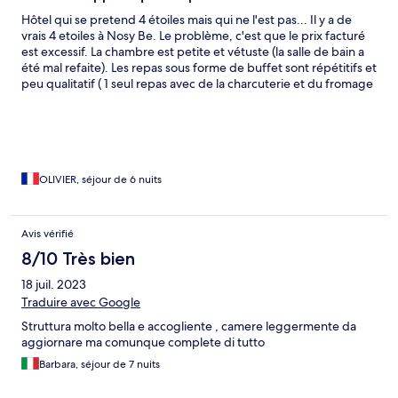
the staff were great, but we struggled with the fact that
Hôtel qui se pretend 4 étoiles mais qui ne l'est pas... Il y a de
everything was in Italian, which we did not expect from a French
vrais 4 etoiles à Nosy Be. Le problème, c'est que le prix facturé
speaking territory.
est excessif. La chambre est petite et vétuste (la salle de bain a
été mal refaite). Les repas sous forme de buffet sont répétitifs et
peu qualitatif ( 1 seul repas avec de la charcuterie et du fromage
sur une semaine). Seul point tres positif : le site est très joli.
Conseils : choisissez un autre hébergement pour ce tarif.
OLIVIER, séjour de 6 nuits
Avis vérifié
8/10 Très bien
18 juil. 2023
Traduire avec Google
Struttura molto bella e accogliente , camere leggermente da
aggiornare ma comunque complete di tutto
Barbara, séjour de 7 nuits