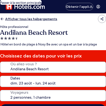
Passer à la section principale
Obtenir l’appli
Afficher tous les hébergements
Hôte professionnel
Andilana Beach Resort
Hébergement
4.5 étoiles
Hôtel en bord de plage à Nosy Be avec un spa et un bar à la plage
Choisissez des dates pour voir les prix
Où allez-vous ?
Dates
Voyageurs