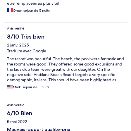
être remplacées au plus vite!
Omar, séjour de 5 nuits
Avis vérifié
8/10 Très bien
2 janv. 2025
Traduire avec Google
The resort was beautiful. The beach, the pool were fantastic and
the rooms were good. They offered some good excursions and
the kids club team were great with our daughter. On the
negative side, Andilana Beach Resort targets a very specific
demographic, Italians. This should have been highlighted as
everything was in Italian, including all the entertainment, which
Mark, séjour de 11 nuits
limited our enjoyment. The language barrier was also a bit of a
challenge, as we spoke very little Italian and most of the staff
spoke limited English. The food was also specific to the
Avis vérifié
demographic with more pasta and pizza on offer than we could
handle. There were a few other options, but the quality was
6/10 Bien
average. The resort could benefit from incorporating more local
5 mai 2022
cuisine more regularly. We did get local options on the
excursions, which was really good. Overall, the resort was great,
Mauvais rapport qualité-prix