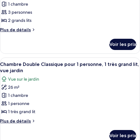
Classique
pour
1 chambre
ce
3 personnes
type
2 grands lits
de
Plus
Plus de détails
chambre :
de
Chambre
détails
Voir les prix
sur
Quadruple
le
Classique,
type
Afficher
Une chambre d’hôtel avec un lit, une c
2
6
de
Chambre Double Classique pour 1 personne, 1 très grand lit,
toutes
grands
chambre
vue jardin
Chambre
les
lits
Vue sur le jardin
Quadruple
photos
(3
Classique,
26 m²
pour
adults)
2
1 chambre
ce
grands
lits
type
1 personne
(3
de
1 très grand lit
adults)
chambre :
Plus
Plus de détails
Chambre
de
Double
détails
Voir les prix
sur
Classique