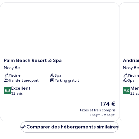
grands
chambre
Palm Beach Resort & Spa
Andriana
Chambre
lits
Quadruple
Classique,
2
grands
lits
Palm
Andrian
Palm Beach Resort & Spa
Andria
Beach
Resort
Nosy Be
Nosy Be
Resort
&
Piscine
Spa
Piscin
&
Spa
Transfert aéroport
Parking gratuit
Spa
Spa
Nosy
Nosy
Be
8.8
9.0
Excellent
Mer
8,8
9,0
Be
sur
sur
32 avis
22 av
10,
10,
Le
174 €
Excellent,
Merveill
nouveau
32 avis
22 avis
taxes et frais compris
prix
1 sept. - 2 sept.
est
de
Comparer des hébergements similaires
174 €