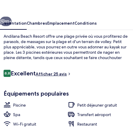
Resort
cédent
Suivant
85+
Présentation
Chambres
Emplacement
Conditions
Andilana Beach Resort offre une plage privée où vous profiterez de
parasols, de massages sur la plage et d'un terrain de volley. Petit
plus appréciable, vous pourrez en outre vous adonner au kayak sur
place. Les 3 piscines extérieures vous permettront de nager en
pleine détente, tandis que ceux souhaitant se faire chouchouter
pourront profiter des massages, des soins du visage et un service
de manucure et pédicure. L'établissement Ravinala Restaurant, l'un
Avis
Excellent
des 3 restaurants, sert des spécialités Cuisine internationale et est
8,8
Afficher 25 avis
8,8 sur 10
voyageurs
ouvert pour le petit déjeuner, le déjeuner et le dîner. Cet hôtel de
luxe abrite en outre 3 bars/lounges, un club pour enfants (gratuit) et
Plage privée, chaises longues, parasols
un bar à la plage.
Équipements populaires
Piscine
Petit déjeuner gratuit
Spa
Transfert aéroport
Wi-Fi gratuit
Restaurant