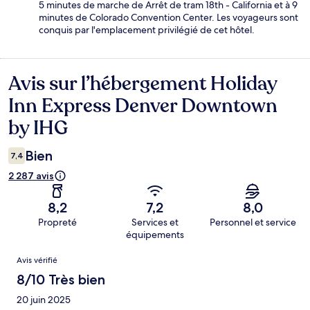
5 minutes de marche de Arrêt de tram 18th - California et à 9
minutes de Colorado Convention Center. Les voyageurs sont
conquis par l'emplacement privilégié de cet hôtel.
Avis sur l’hébergement Holiday
Avis
Inn Express Denver Downtown
by IHG
Bien
7,4
2 287 avis
8,2
7,2
8,0
Propreté
Services et
Personnel et service
équipements
Avis
Avis vérifié
8/10 Très bien
20 juin 2025