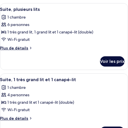
2
type
Afficher
Une chambre d’hôtel équipée d’un bure
lits
3
de
Suite, plusieurs lits
toutes
doubles
chambre
1 chambre
Chambre
les
Standard,
6 personnes
photos
2
pour
1 très grand lit, 1 grand lit et 1 canapé-lit (double)
lits
ce
doubles
Wi-Fi gratuit
type
Plus
Plus de détails
de
de
chambre :
détails
Voir les prix
sur
Suite,
le
plusieurs
type
Afficher
Une chambre d’hôtel équipée d’un bure
lits
3
de
Suite, 1 très grand lit et 1 canapé-lit
toutes
chambre
1 chambre
Suite,
les
plusieurs
4 personnes
photos
lits
pour
1 très grand lit et 1 canapé-lit (double)
ce
Wi-Fi gratuit
type
Plus
Plus de détails
de
de