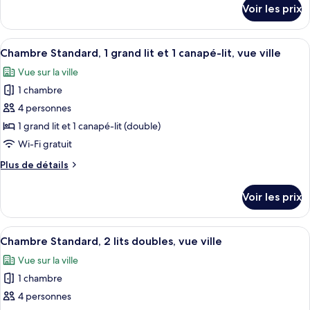
chambre :
détails
Voir les prix
sur
Suite,
le
1
type
Afficher
Une chambre d’hôtel comprenant un lit,
très
5
de
Chambre Standard, 1 grand lit et 1 canapé-lit, vue ville
toutes
chambre
grand
Vue sur la ville
Suite,
les
lit
1
1 chambre
photos
et
très
pour
4 personnes
1
grand
ce
lit
1 grand lit et 1 canapé-lit (double)
canapé-
et
type
lit
Wi-Fi gratuit
1
de
canapé-
Plus
Plus de détails
chambre :
lit
de
Chambre
détails
Voir les prix
sur
Standard,
le
1
type
Afficher
Une chambre d’hôtel avec deux lits, un
grand
4
de
Chambre Standard, 2 lits doubles, vue ville
toutes
lit
chambre
Vue sur la ville
Chambre
les
et
Standard,
1 chambre
photos
1
1
pour
4 personnes
canapé-
grand