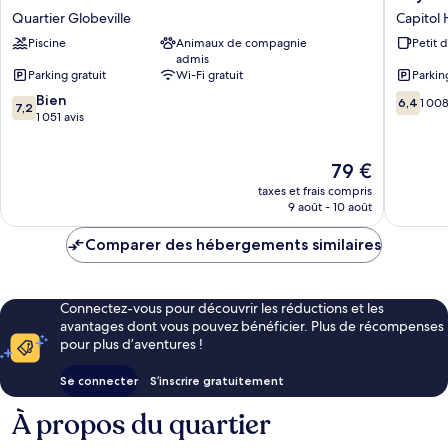
réduite
Hotel
Inn
Shower)
Quartier Globeville
Capitol H
(Roll-
Denver
by
In
Piscine
Animaux de compagnie
Petit 
Quartier
Wyndh
Shower)
admis
Globeville
Denver
Parking gratuit
Wi-Fi gratuit
Parkin
Downto
7.2
6.4
Bien
Capitol
6,4
1 008
7,2
sur
sur
1 051 avis
Hill
10,
10,
Bien,
1 008 av
Le
79 €
1 051 avis
nouveau
taxes et frais compris
prix
9 août - 10 août
est
de
Comparer des hébergements similaires
79 €
Connectez-vous pour découvrir les réductions et les
avantages dont vous pouvez bénéficier. Plus de récompenses
pour plus d’aventures !
Se connecter
S’inscrire gratuitement
À propos du quartier