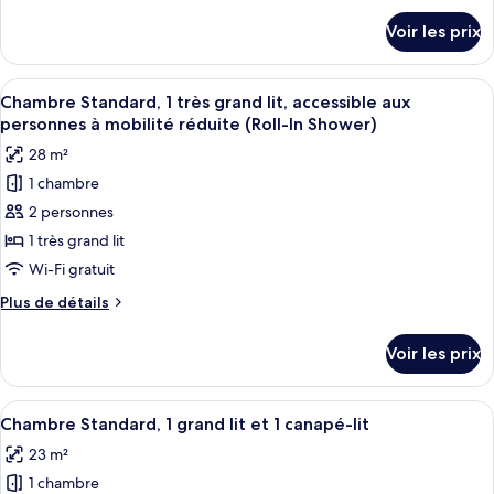
Standard,
détails
Voir les prix
sur
1
le
très
type
Afficher
Une chambre d’hôtel comprenant un lit,
grand
6
de
Chambre Standard, 1 très grand lit, accessible aux
toutes
chambre
lit,
personnes à mobilité réduite (Roll-In Shower)
Chambre
les
accessible
28 m²
Standard,
photos
aux
1
1 chambre
pour
personnes
très
2 personnes
ce
grand
à
lit,
type
1 très grand lit
mobilité
accessible
de
Wi-Fi gratuit
réduite
aux
chambre :
personnes
(Mobility)
Plus
Plus de détails
Chambre
à
de
mobilité
Standard,
détails
Voir les prix
réduite
sur
1
(Mobility)
le
très
type
Afficher
Une chambre d’hôtel comprenant un lit
grand
4
de
Chambre Standard, 1 grand lit et 1 canapé-lit
toutes
chambre
lit,
23 m²
Chambre
les
accessible
Standard,
1 chambre
photos