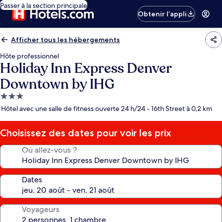
Passer à la section principale
Obtenir l’appli
Afficher tous les hébergements
Hôte professionnel
Holiday Inn Express Denver
Downtown by IHG
Hébergement
3.0 étoiles
Hôtel avec une salle de fitness ouverte 24 h/24 - 16th Street à 0,2 km
Choisissez des dates pour voir les prix
Où allez-vous ?
Dates
Voyageurs