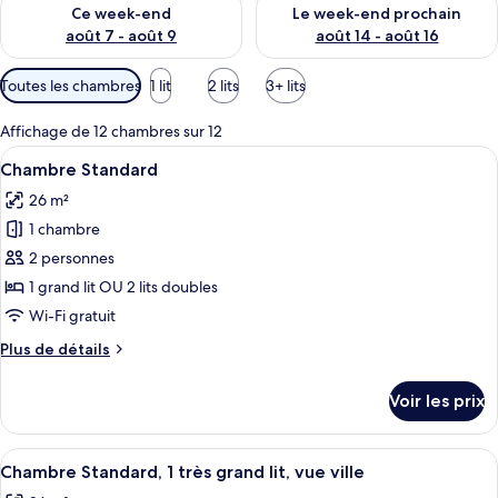
Vérifier la disponibilité pour ce week-end août 7 - août 9
Vérifier la disponibilité pour 
Ce week-end
Le week-end prochain
août 7 - août 9
août 14 - août 16
Filtres
Toutes les chambres
1 lit
2 lits
3+ lits
disponibles
pour
Affichage de 12 chambres sur 12
les
Afficher
Une chambre d’hôtel avec un grand lit
4
Chambre Standard
chambres
toutes
26 m²
les
1 chambre
photos
pour
2 personnes
ce
1 grand lit OU 2 lits doubles
type
Wi-Fi gratuit
de
Plus
Plus de détails
chambre :
de
Chambre
détails
Voir les prix
sur
Standard
le
type
Afficher
Une chambre d’hôtel avec un grand lit, 
4
de
Chambre Standard, 1 très grand lit, vue ville
toutes
chambre