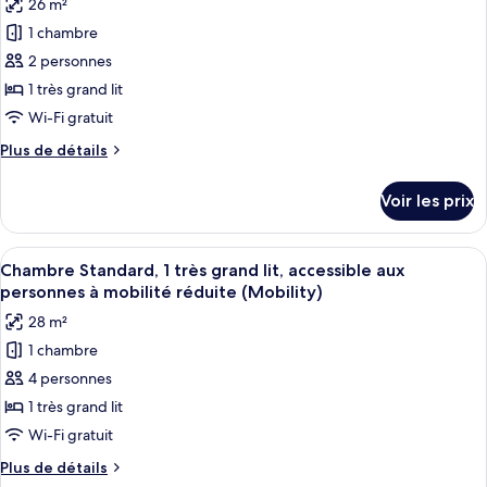
26 m²
Chambre
les
Standard
1 chambre
photos
pour
2 personnes
ce
1 très grand lit
type
Wi-Fi gratuit
de
Plus
Plus de détails
chambre :
de
Chambre
détails
Voir les prix
sur
Standard,
le
1
type
Afficher
Une chambre d’hôtel avec un grand lit, 
très
5
de
Chambre Standard, 1 très grand lit, accessible aux
toutes
grand
chambre
personnes à mobilité réduite (Mobility)
Chambre
les
lit,
28 m²
Standard,
photos
vue
1
1 chambre
pour
ville
très
4 personnes
ce
grand
lit,
type
1 très grand lit
vue
de
Wi-Fi gratuit
ville
chambre :
Plus
Plus de détails
Chambre
de