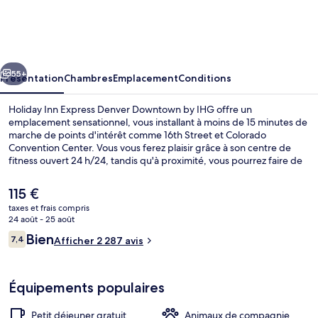
Inn
Express
Denver
cédent
Suivant
Downtown
55+
Présentation
Chambres
Emplacement
Conditions
by
Holiday Inn Express Denver Downtown by IHG offre un
IHG
emplacement sensationnel, vous installant à moins de 15 minutes de
marche de points d'intérêt comme 16th Street et Colorado
Convention Center. Vous vous ferez plaisir grâce à son centre de
fitness ouvert 24 h/24, tandis qu'à proximité, vous pourrez faire de
la randonnée à pied ou à vélo, de la randonnée en VTT et du ski de
fond. À moins de 5 minutes en voiture, vous trouverez aussi des
Le
115 €
sites comme Gare historique Union Station et Coors Field. Le
prix
taxes et frais compris
personnel attentionné et l'emplacement remportent un franc
actuel
24 août - 25 août
succès auprès des autres voyageurs. L'hébergement se situe à une
Extérieur
est
Avis
très courte distance à pied des transports publics : Arrêt de tram
Bien
7,4
Afficher 2 287 avis
de
7,4 sur 10
18th - California se trouve à 5 min et Arrêt de tram 20th - Welton, à 6
voyageurs
115 €.
min.
Équipements populaires
Petit déjeuner gratuit
Animaux de compagnie