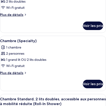
ce
lit
lit,
2 lits doubles
et
type
vue
Wi-Fi gratuit
1
de
ville
canapé-
Plus
Plus de détails
chambre :
lit,
de
Chambre
vue
détails
Voir les prix
ville
sur
Standard,
le
2
type
Afficher
Un lit avec une literie blanche et une tê
lits
4
de
Chambre (Specialty)
toutes
doubles,
chambre
1 chambre
Chambre
les
vue
Standard,
2 personnes
photos
ville
2
pour
1 grand lit OU 2 lits doubles
lits
ce
doubles,
Wi-Fi gratuit
vue
type
Plus
Plus de détails
ville
de
de
chambre :
détails
Voir les prix
sur
Chambre
le
(Specialty)
type
Afficher
Une chambre d’hôtel avec deux lits, un
1
de
Chambre Standard, 2 lits doubles, accessible aux personnes
toutes
chambre
à mobilité réduite (Roll-In Shower)