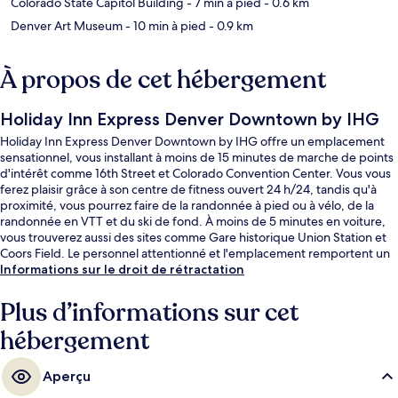
Colorado State Capitol Building
- 7 min à pied
- 0.6 km
Denver Art Museum
- 10 min à pied
- 0.9 km
À propos de cet hébergement
Holiday Inn Express Denver Downtown by IHG
Holiday Inn Express Denver Downtown by IHG offre un emplacement
sensationnel, vous installant à moins de 15 minutes de marche de points
d'intérêt comme 16th Street et Colorado Convention Center. Vous vous
ferez plaisir grâce à son centre de fitness ouvert 24 h/24, tandis qu'à
proximité, vous pourrez faire de la randonnée à pied ou à vélo, de la
randonnée en VTT et du ski de fond. À moins de 5 minutes en voiture,
vous trouverez aussi des sites comme Gare historique Union Station et
Coors Field. Le personnel attentionné et l'emplacement remportent un
franc succès auprès des autres voyageurs. L'hébergement se situe à
Informations sur le droit de rétractation
une très courte distance à pied des transports publics : Arrêt de tram
18th - California se trouve à 5 min et Arrêt de tram 20th - Welton, à 6
Plus d’informations sur cet
min.
hébergement
Aperçu