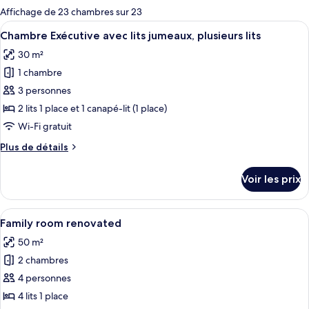
pour
Affichage de 23 chambres sur 23
les
Afficher
Une chambre d’hôtel avec deux lits, u
6
Chambre Exécutive avec lits jumeaux, plusieurs lits
chambres
toutes
30 m²
les
1 chambre
photos
pour
3 personnes
ce
2 lits 1 place et 1 canapé-lit (1 place)
type
Wi-Fi gratuit
de
Plus
Plus de détails
chambre :
de
Chambre
détails
Voir les prix
sur
Exécutive
le
avec
type
Afficher
Une chambre d’hôtel avec un grand lit
lits
9
de
Family room renovated
toutes
jumeaux,
chambre
50 m²
Chambre
les
plusieurs
Exécutive
2 chambres
photos
lits
avec
pour
4 personnes
lits
ce
jumeaux,
4 lits 1 place
plusieurs