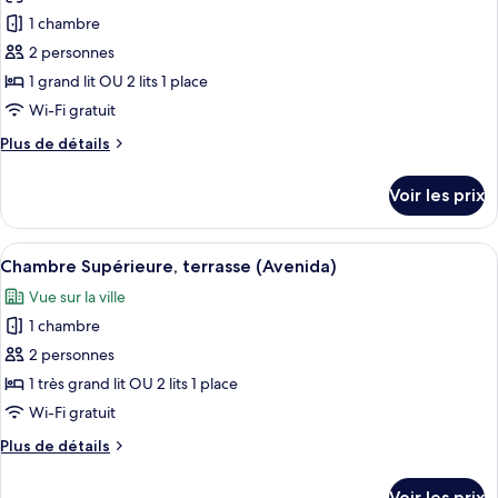
les
Double
1 chambre
photos
Premium
pour
2 personnes
(Avenida)
ce
1 grand lit OU 2 lits 1 place
type
Wi-Fi gratuit
de
Plus
Plus de détails
chambre :
de
Chambre
détails
Voir les prix
sur
Classique
le
(Avenida)
type
Afficher
Une chambre d’hôtel dotée d’une grande
15
de
Chambre Supérieure, terrasse (Avenida)
toutes
chambre
Vue sur la ville
Chambre
les
Classique
1 chambre
photos
(Avenida)
pour
2 personnes
ce
1 très grand lit OU 2 lits 1 place
type
Wi-Fi gratuit
de
Plus
Plus de détails
chambre :
de
Chambre
détails
Voir les prix