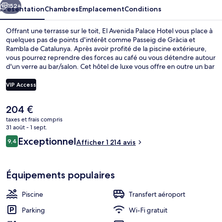
152+
Présentation
Chambres
Emplacement
Conditions
Offrant une terrasse sur le toit, El Avenida Palace Hotel vous place à
quelques pas de points d'intérêt comme Passeig de Gràcia et
Rambla de Catalunya. Après avoir profité de la piscine extérieure,
vous pourrez reprendre des forces au café ou vous détendre autour
d'un verre au bar/salon. Cet hôtel de luxe vous offre en outre un bar
en bord de piscine, un snack-bar/une épicerie fine et une terrasse.
Les autres voyageurs apprécient l'emplacement pour les visites
VIP Access
touristiques, mais aussi pour sa proximité avec les transports publics
: Station de métro Paseo de Gracia est à 3 min à pied et Station de
Le
204 €
métro Universitat, à 6 min de marche.
Bâtiment design
prix
taxes et frais compris
actuel
31 août - 1 sept.
est
Avis
Exceptionnel
9,4
Afficher 1 214 avis
de
9,4 sur 10
voyageurs
204 €.
Équipements populaires
Piscine
Transfert aéroport
Parking
Wi-Fi gratuit