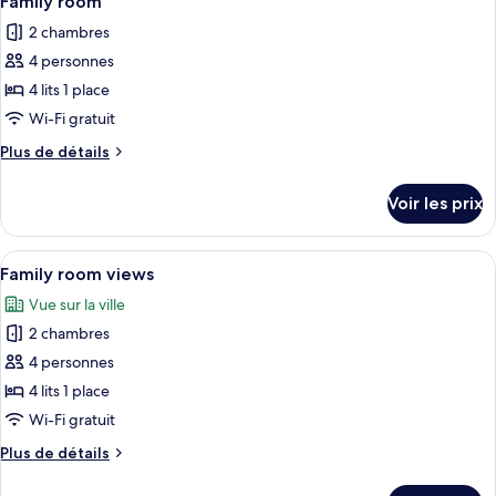
Family room
toutes
chambre
1
2 chambres
Chambre
les
grand
Double
4 personnes
photos
lit
Économique,
pour
4 lits 1 place
1
ce
grand
Wi-Fi gratuit
lit
type
Plus
Plus de détails
de
de
chambre :
détails
Voir les prix
sur
Family
le
room
type
Afficher
Une chambre d’hôtel avec deux lits, une
8
de
Family room views
toutes
chambre
Vue sur la ville
Family
les
room
2 chambres
photos
pour
4 personnes
ce
4 lits 1 place
type
Wi-Fi gratuit
de
Plus
Plus de détails
chambre :
de
Family
détails