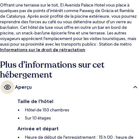
Offrant une terrasse sur le toit, El Avenida Palace Hotel vous place à
quelques pas de points d'intérêt comme Passeig de Gràcia et Rambla
de Catalunya. Après avoir profité de la piscine extérieure, vous pourrez
reprendre des forces au café ou vous détendre autour d'un verre au
bar/salon. Cet hôtel de luxe vous offre en outre un bar en bord de
piscine, un snack-bar/une épicerie fine et une terrasse. Les autres
voyageurs apprécient l'emplacement pour les visites touristiques, mais
aussi pour sa proximité avec les transports publics : Station de métro
Paseo de Gracia est à 3 min à pied et Station de métro Universitat, à 6
Informations sur le droit de rétractation
min de marche.
Plus d’informations sur cet
hébergement
Aperçu
Taille de l'hôtel
Hôtel de 153 chambres
Sur 10 étages
Arrivée et départ
Heure de début de l'enregistrement : 15 h 00 ; heure de