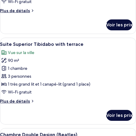
Wi-Fi gratuit
chambre :
Plus
Plus de détails
Suite
de
Supérieure,
détails
Voir les prix
terrasse
sur
le
type
Afficher
Une chambre d’hôtel avec un grand lit
13
de
Suite Superior Tibidabo with terrace
toutes
chambre
Vue sur la ville
Suite
les
Supérieure,
90 m²
photos
terrasse
pour
1 chambre
ce
3 personnes
type
1 très grand lit et 1 canapé-lit (grand 1 place)
de
Wi-Fi gratuit
chambre :
Plus
Plus de détails
Suite
de
Superior
détails
Voir les prix
Tibidabo
sur
le
with
type
Afficher
Une chambre d’hôtel avec un grand lit
terrace
9
de
Chambre Double Design (Beatles)