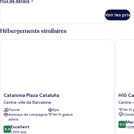
Plus
Plus de détails
chambre :
de
Chambre
détails
Voir les prix
sur
Double
le
type
Hébergements similaires
de
chambre
Catalonia Plaza Cataluña
H10 Cata
Chambre
Double
Catalonia
H10
Catalonia Plaza Cataluña
H10 Ca
Plaza
Catalun
Centre-ville de Barcelone
Centre-v
Cataluña
Plaza
Piscine
Spa
Wi-Fi 
Centre-
Boutiqu
Animaux de compagnie
Wi-Fi gratuit
Climat
ville
Hotel
admis
de
Centre-
9.0
Mer
9,0
8.8
Barcelone
Excellent
ville
sur
1 005
8,8
sur
1 003 avis
de
10,