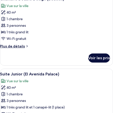
toutes
chambre
Vue sur la ville
Suite
les
Superior
40 m²
photos
Tibidabo
pour
1 chambre
with
ce
terrace
3 personnes
type
1 très grand lit
de
Wi-Fi gratuit
chambre :
Plus
Plus de détails
Chambre
de
Double
détails
Voir les prix
Design
sur
le
(Beatles)
type
Afficher
Une chambre d’hôtel avec un grand lit
12
de
Suite Junior (El Avenida Palace)
toutes
chambre
Vue sur la ville
Chambre
les
Double
40 m²
photos
Design
pour
1 chambre
(Beatles)
ce
3 personnes
type
1 très grand lit et 1 canapé-lit (1 place)
de