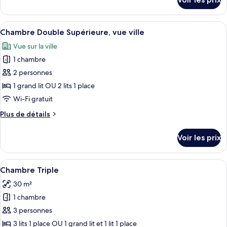
sur
Supérieure,
le
terrasse
type
Afficher
Une chambre d’hôtel avec un grand lit
(Avenida)
7
de
Chambre Double Supérieure, vue ville
toutes
chambre
Vue sur la ville
Chambre
les
Supérieure,
1 chambre
photos
terrasse
pour
2 personnes
(Avenida)
ce
1 grand lit OU 2 lits 1 place
type
Wi-Fi gratuit
de
Plus
Plus de détails
chambre :
de
Chambre
détails
Voir les prix
sur
Double
le
Supérieure,
type
Afficher
Une chambre d’hôtel avec deux lits, u
vue
6
de
Chambre Triple
toutes
ville
chambre
30 m²
Chambre
les
Double
1 chambre
photos
Supérieure,
pour
3 personnes
vue
ce
ville
3 lits 1 place OU 1 grand lit et 1 lit 1 place