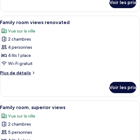
Voir les prix
sur
room
le
views
type
Afficher
Une chambre d’hôtel avec un grand lit
8
de
Family room views renovated
toutes
chambre
Vue sur la ville
Family
les
room
2 chambres
photos
views
pour
4 personnes
ce
4 lits 1 place
type
Wi-Fi gratuit
de
Plus
Plus de détails
chambre :
de
Family
détails
Voir les prix
sur
room
le
views
type
Afficher
Une chambre d’hôtel avec deux lits, une
renovated
6
de
Family room, superior views
toutes
chambre
Vue sur la ville
Family
les
room
2 chambres
photos
views
pour
5 personnes
renovated
ce