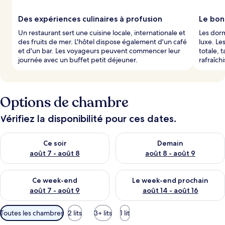
Des expériences culinaires à profusion
Le bon
Un restaurant sert une cuisine locale, internationale et
Les dorm
des fruits de mer. L'hôtel dispose également d'un café
luxe. Le
et d'un bar. Les voyageurs peuvent commencer leur
totale, 
journée avec un buffet petit déjeuner.
rafraîch
Options de chambre
Vérifiez la disponibilité pour ces dates.
Vérifier la disponibilité pour ce soir août 7 - août 8
Vérifier la disponibilité pour 
Ce soir
Demain
août 7 - août 8
août 8 - août 9
Vérifier la disponibilité pour ce week-end août 7 - août 9
Vérifier la disponibilité pour 
Ce week-end
Le week-end prochain
août 7 - août 9
août 14 - août 16
Filtres
Toutes les chambres
2 lits
3+ lits
1 lit
disponibles