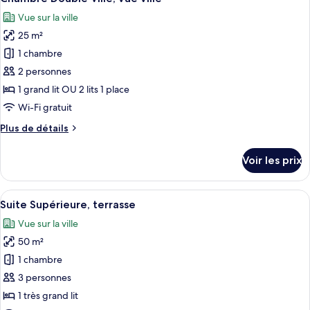
toutes
chambre
Vue sur la ville
Suite
les
Studio
25 m²
photos
Junior
pour
1 chambre
ce
2 personnes
type
1 grand lit OU 2 lits 1 place
de
Wi-Fi gratuit
chambre :
Plus
Plus de détails
Chambre
de
Double
détails
Voir les prix
Ville,
sur
le
vue
type
Afficher
Une chambre d’hôtel avec un grand lit,
ville
11
de
Suite Supérieure, terrasse
toutes
chambre
Vue sur la ville
Chambre
les
Double
50 m²
photos
Ville,
pour
1 chambre
vue
ce
ville
3 personnes
type
1 très grand lit
de