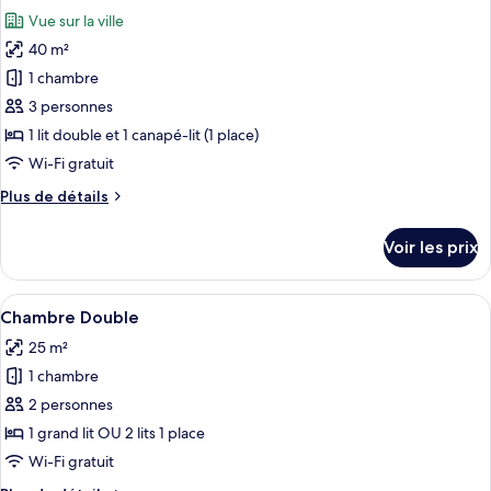
toutes
renovated
chambre
Vue sur la ville
Family
les
room,
40 m²
photos
superior
pour
1 chambre
views
ce
renovated
3 personnes
type
1 lit double et 1 canapé-lit (1 place)
de
Wi-Fi gratuit
chambre :
Plus
Plus de détails
Suite
de
Junior
détails
Voir les prix
sur
le
type
Afficher
Un lit bien fait, avec du linge de lit 
7
de
Chambre Double
toutes
chambre
25 m²
Suite
les
Junior
1 chambre
photos
pour
2 personnes
ce
1 grand lit OU 2 lits 1 place
type
Wi-Fi gratuit
de