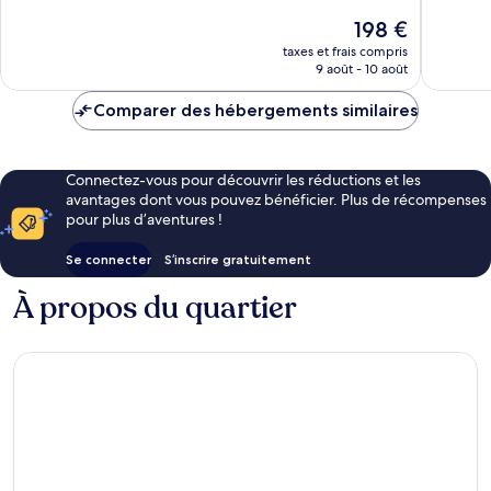
10,
Barcelo
Merveill
Le
198 €
Excellent,
1 005 av
nouveau
1 003 avis
taxes et frais compris
prix
9 août - 10 août
est
de
Comparer des hébergements similaires
198 €
Connectez-vous pour découvrir les réductions et les
avantages dont vous pouvez bénéficier. Plus de récompenses
pour plus d’aventures !
Se connecter
S’inscrire gratuitement
À propos du quartier