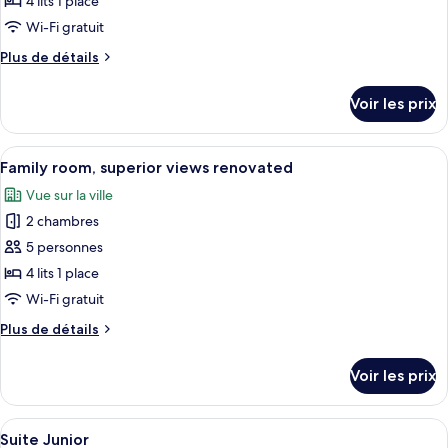
4 lits 1 place
type
Wi-Fi gratuit
de
Plus
Plus de détails
chambre :
de
Family
détails
Voir les prix
sur
room,
le
superior
type
Afficher
Une chambre d’hôtel avec un grand lit
views
8
de
Family room, superior views renovated
toutes
chambre
Vue sur la ville
Family
les
room,
2 chambres
photos
superior
pour
5 personnes
views
ce
4 lits 1 place
type
Wi-Fi gratuit
de
Plus
Plus de détails
chambre :
de
Family
détails
Voir les prix
sur
room,
le
superior
type
Afficher
Une chambre d’hôtel équipée d’un lit, 
views
12
de
Suite Junior