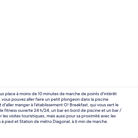
Bar en bord 
vous place à moins de 10 minutes de marche de points d'intérêt
 vous pouvez aller faire un petit plongeon dans la piscine
 d'aller manger à l'établissement O! Breakfast, qui vous sert le
Terrasse sur l
de fitness ouverte 24 h/24, un bar en bord de piscine et un bar /
es visites touristiques, mais aussi pour sa proximité avec les
n à pied et Station de métro Diagonal, à 6 min de marche.