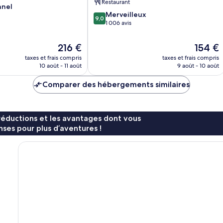
Restaurant
nnel
9.0
Merveilleux
9,0
sur
1 006 avis
10,
Merveilleux,
Le
Le
216 €
154 €
1 006 avis
nouveau
nouveau
taxes et frais compris
taxes et frais compris
prix
prix
10 août - 11 août
9 août - 10 août
est
est
de
de
Comparer des hébergements similaires
216 €
154 €
réductions et les avantages dont vous
ses pour plus d’aventures !