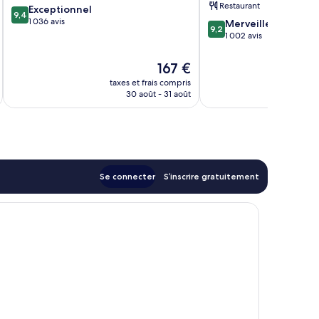
Restaurant
9.4
Exceptionnel
9,4
sur
1 036 avis
9.2
Merveilleux
9,2
10,
sur
1 002 avis
Exceptionnel,
10,
1 036 avis
Merveilleux,
Le
167 €
1 002 avis
nouveau
taxes et frais compris
tax
prix
30 août - 31 août
est
de
167 €
Se connecter
S’inscrire gratuitement