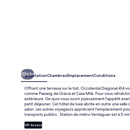
63+
Présentation
Chambres
Emplacement
Conditions
Offrant une terrasse sur le toit, Occidental Diagonal 414 
comme Passeig de Gràcia et Casa Milà. Pour vous rafraîchir,
extérieure. De quoi vous ouvrir joyeusement l'appétit avant
petit déjeuner. Cet hôtel de luxe abrite en outre une salle 
salon. Les autres voyageurs apprécient l'emplacement pour l
transports publics : Station de métro Verdaguer est à 5 mi
VIP Access