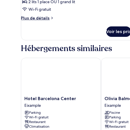
Double
2 lits 1 place OU 1 grand lit
photos
Junior,
pour
Wi-Fi gratuit
terrasse
ce
Plus
Plus de détails
type
de
détails
de
Voir les pri
sur
chambre :
le
Superior
type
Hébergements similaires
Room
de
chambre
Superior
Hotel Barcelona Center
Olivia Balmes
Room
Hotel
Olivia
Hotel Barcelona Center
Olivia Balm
Barcelona
Balmes
Eixample
Eixample
Center
Hotel
Parking
Piscine
Eixample
Eixample
Wi-Fi gratuit
Parking
Restaurant
Wi-Fi gratuit
Climatisation
Restaurant