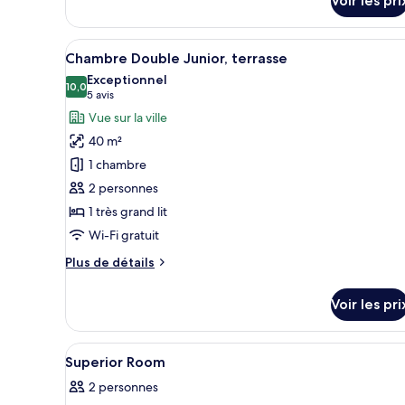
Voir les pri
sur
le
type
Afficher
Une chambre d’hôtel moderne éq
4
de
Chambre Double Junior, terrasse
toutes
chambre
Exceptionnel
Chambre
les
10,0
10,0 sur 10
(5 avis)
5 avis
Deluxe,
photos
Vue sur la ville
terrasse
pour
40 m²
ce
1 chambre
type
2 personnes
de
1 très grand lit
chambre :
Chambre
Wi-Fi gratuit
Double
Plus
Plus de détails
Junior,
de
détails
terrasse
Voir les pri
sur
le
type
Afficher
Literie hypoallergénique, coue
8
de
Superior Room
toutes
chambre
2 personnes
Chambre
les