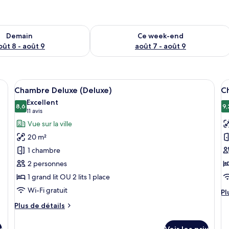
sponibilité pour demain août 8 - août 9
Vérifier la disponibilité pour ce week
Demain
Ce week-end
oût 8 - août 9
août 7 - août 9
nd lit, un téléviseur fixé au mur et un balcon offrant une vue sur la ville.
Afficher
Une chambre d’hôtel avec un grand lit,
A
7
Chambre Deluxe (Deluxe)
C
toutes
t
Excellent
les
8,6
le
9,
8,6 sur 10
(11 avis)
11 avis
photos
p
Vue sur la ville
pour
p
20 m²
ce
c
1 chambre
type
t
2 personnes
de
d
1 grand lit OU 2 lits 1 place
chambre :
c
Chambre
C
Wi-Fi gratuit
Pl
Pl
Deluxe
S
d
Plus
Plus de détails
dé
(Deluxe)
de
su
détails
le