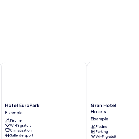
Hotel EuroPark
Gran Hotel Havana by 
Hotel
Gran
Hotel EuroPark
Gran Hotel Havana 
EuroPark
Hotel
Hotels
Eixample
Eixample
Havana
Eixample
Piscine
by
Wi-Fi gratuit
Escampa
Piscine
Climatisation
Parking
Hotels
Salle de sport
Wi-Fi gratuit
Eixample