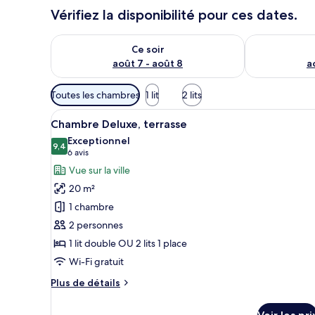
Vérifiez la disponibilité pour ces dates.
Vérifier la disponibilité pour ce soir août 7 - août 8
Vérifier la di
Ce soir
août 7 - août 8
a
Filtres
Toutes les chambres
1 lit
2 lits
disponibles
Afficher
Une chambre d’hôtel avec un gra
pour
6
Chambre Deluxe, terrasse
toutes
les
Exceptionnel
les
9,4
chambres
9,4 sur 10
(6 avis)
6 avis
photos
Vue sur la ville
pour
20 m²
ce
1 chambre
type
2 personnes
de
1 lit double OU 2 lits 1 place
chambre :
Chambre
Wi-Fi gratuit
Deluxe,
Plus
Plus de détails
terrasse
de
détails