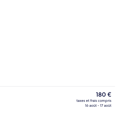
de piscine
Façade de l’hébergement
Le
180 €
prix
taxes et frais compris
actuel
16 août - 17 août
e toit
Hall
est
de
180 €.