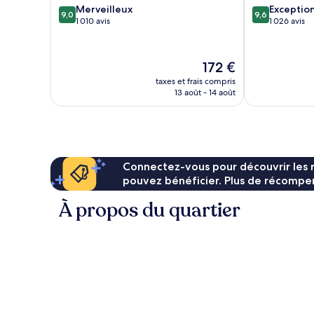
9.0
9.6
Merveilleux
Exceptio
9,0
9,6
sur
sur
1 010 avis
1 026 avis
10,
10,
Merveilleux,
Exceptionnel,
1 010 avis
1 026 avis
Le
172 €
nouveau
taxes et frais compris
prix
13 août - 14 août
est
de
172 €
Connectez-vous pour découvrir les 
pouvez bénéficier. Plus de récompen
À propos du quartier