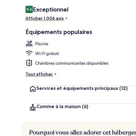
Piscine extér
Avis
Exceptionnel
9,4
9,4 sur 10
voyageurs
Afficher 1 006 avis
Équipements populaires
Piscine
Wi-Fi gratuit
Chambres communicantes disponibles
Tout afficher
Services et équipements principaux
(12)
Comme à la maison
(6)
Pourquoi vous allez adorer cet héberg