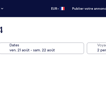
•
s
EUR
Publier votre annon
4
Dates
Voya