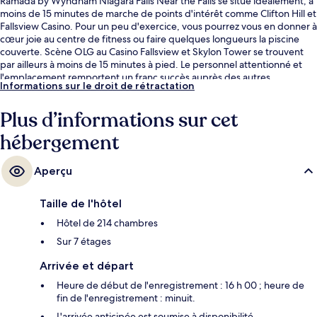
Ramada by Wyndham Niagara Falls Near the Falls se situe idéalement, à
moins de 15 minutes de marche de points d'intérêt comme Clifton Hill et
Fallsview Casino. Pour un peu d'exercice, vous pourrez vous en donner à
cœur joie au centre de fitness ou faire quelques longueurs la piscine
couverte. Scène OLG au Casino Fallsview et Skylon Tower se trouvent
par ailleurs à moins de 15 minutes à pied. Le personnel attentionné et
l'emplacement remportent un franc succès auprès des autres
Informations sur le droit de rétractation
voyageurs.
Plus d’informations sur cet
hébergement
Aperçu
Taille de l'hôtel
Hôtel de 214 chambres
Sur 7 étages
Arrivée et départ
Heure de début de l'enregistrement : 16 h 00 ; heure de
fin de l'enregistrement : minuit.
L'arrivée anticipée est soumise à disponibilité