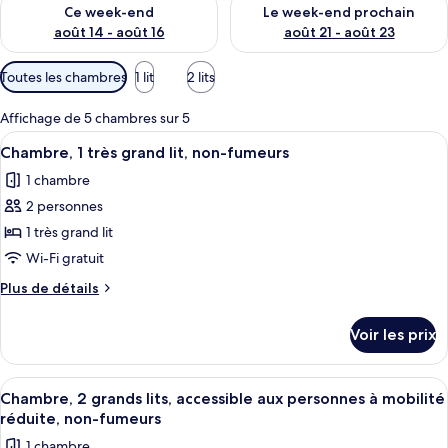
Vérifier la disponibilité pour ce week-end août 14 - août 16
Vérifier la disponibilité pour
Ce week-end
Le week-end prochain
août 14 - août 16
août 21 - août 23
Filtres
Toutes les chambres
1 lit
2 lits
disponibles
pour
Affichage de 5 chambres sur 5
les
Afficher
Une chambre d’hôtel équipée d’un lit, 
8
Chambre, 1 très grand lit, non-fumeurs
chambres
toutes
1 chambre
les
2 personnes
photos
pour
1 très grand lit
ce
Wi-Fi gratuit
type
Plus
Plus de détails
de
de
chambre :
détails
Voir les prix
sur
Chambre,
le
1
type
Afficher
Une chambre d’hôtel avec deux lits, un 
très
10
de
Chambre, 2 grands lits, accessible aux personnes à mobilité
toutes
chambre
grand
réduite, non-fumeurs
Chambre,
les
lit,
1 chambre