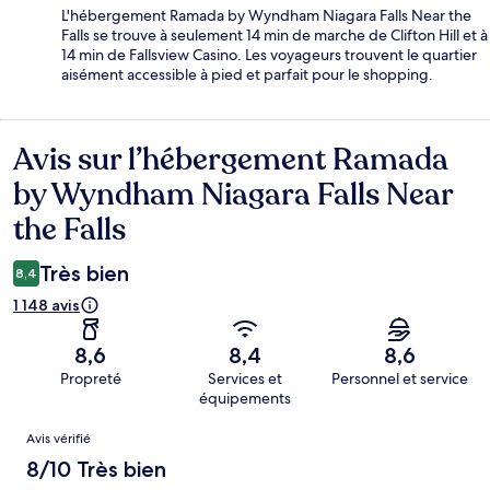
L'hébergement Ramada by Wyndham Niagara Falls Near the
Falls se trouve à seulement 14 min de marche de Clifton Hill et à
14 min de Fallsview Casino. Les voyageurs trouvent le quartier
aisément accessible à pied et parfait pour le shopping.
Avis sur l’hébergement Ramada
Avis
by Wyndham Niagara Falls Near
the Falls
Très bien
8,4
1 148 avis
8,6
8,4
8,6
Propreté
Services et
Personnel et service
équipements
Avis
Avis vérifié
8/10 Très bien