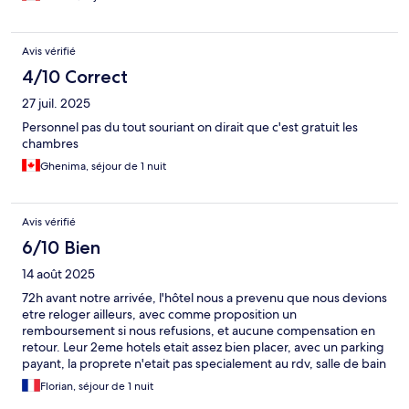
Avis vérifié
4/10 Correct
27 juil. 2025
Personnel pas du tout souriant on dirait que c'est gratuit les
chambres
Ghenima, séjour de 1 nuit
Avis vérifié
6/10 Bien
14 août 2025
72h avant notre arrivée, l'hôtel nous a prevenu que nous devions
etre reloger ailleurs, avec comme proposition un
remboursement si nous refusions, et aucune compensation en
retour. Leur 2eme hotels etait assez bien placer, avec un parking
payant, la proprete n'etait pas specialement au rdv, salle de bain
petite, et ne prennez surtout pas le petit dejeuner payant.
Florian, séjour de 1 nuit