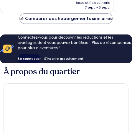
nouveau
taxes et frais compris
Hill
prix
7 sept. - 8 sept.
est
de
Comparer des hébergements similaires
99 €
Connectez-vous pour découvrir les réductions et les
avantages dont vous pouvez bénéficier. Plus de récompenses
pour plus d’aventures !
Se connecter
S’inscrire gratuitement
À propos du quartier