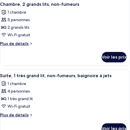
Afficher
Une chambre d’hôtel avec deux lits, u
grands
7
de
Chambre, 2 grands lits, non-fumeurs
toutes
chambre
lits,
1 chambre
Chambre,
les
non-
2
5 personnes
photos
fumeurs,
grands
pour
2 grands lits
baignoire
lits,
ce
non-
Wi-Fi gratuit
à
fumeurs,
type
jets
Plus
Plus de détails
baignoire
de
de
à
chambre :
détails
jets
Voir les prix
sur
Chambre,
le
2
type
Afficher
Une chambre d’hôtel avec une baignoir
grands
8
de
Suite, 1 très grand lit, non-fumeurs, baignoire à jets
toutes
chambre
lits,
1 chambre
Chambre,
les
non-
2
4 personnes
photos
fumeurs
grands
pour
1 très grand lit
lits,
ce
non-
Wi-Fi gratuit
fumeurs
type
Plus
Plus de détails
de
de
chambre :
détails
Voir les prix