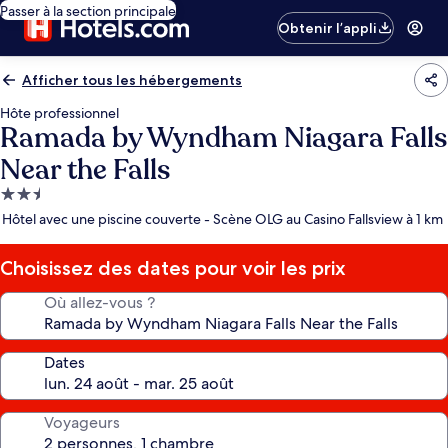
Passer à la section principale
Obtenir l’appli
Afficher tous les hébergements
Hôte professionnel
Ramada by Wyndham Niagara Falls
Near the Falls
Hébergement
2.5 étoiles
Hôtel avec une piscine couverte - Scène OLG au Casino Fallsview à 1 km
Choisissez des dates pour voir les prix
Où allez-vous ?
Dates
Voyageurs