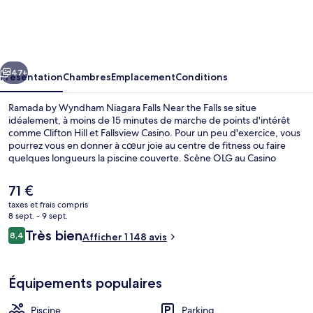
by
Wyndham
Niagara
cédent
Suivant
Falls
47+
Présentation
Chambres
Emplacement
Conditions
Near
Ramada by Wyndham Niagara Falls Near the Falls se situe
the
idéalement, à moins de 15 minutes de marche de points d'intérêt
comme Clifton Hill et Fallsview Casino. Pour un peu d'exercice, vous
Falls
pourrez vous en donner à cœur joie au centre de fitness ou faire
quelques longueurs la piscine couverte. Scène OLG au Casino
Fallsview et Skylon Tower se trouvent par ailleurs à moins de 15
minutes à pied. Le personnel attentionné et l'emplacement
Le
71 €
remportent un franc succès auprès des autres voyageurs.
prix
taxes et frais compris
actuel
8 sept. - 9 sept.
Suite, 1 très grand lit, non-fumeurs, bai
est
Avis
Très bien
8,4
Afficher 1 148 avis
de
8,4 sur 10
voyageurs
71 €.
Équipements populaires
Piscine
Parking