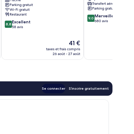
Hotel
Square
Transfert aéroport
Parking gratuit
Centre-
Centre-
Parking gratuit
Wi-Fi gratuit
ville
ville
Restaurant
9.0
Merveilleux
de
de
9,0
sur
680 avis
8.8
Xi'an
Excellent
Xi'an
8,8
10,
sur
58 avis
Merveilleux,
10,
680 avis
Excellent,
Le
41 €
58 avis
u
nouveau
taxes et frais compris
tax
prix
26 août - 27 août
est
de
41 €
Se connecter
S’inscrire gratuitement