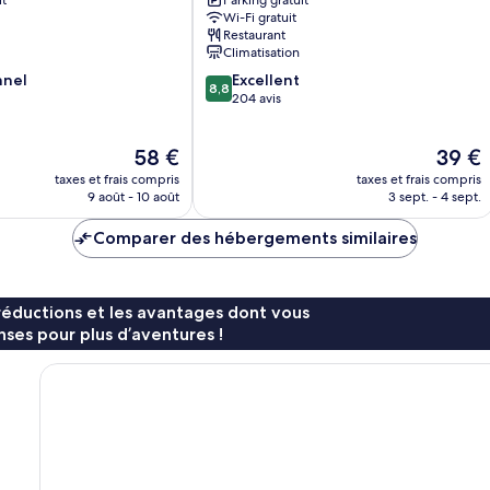
Bell
Wi-Fi gratuit
Tower
Restaurant
by
Climatisation
IHG
8.8
nnel
Centre-
Excellent
8,8
sur
ville
204 avis
10,
de
Excellent,
Xi'an
Le
Le
58 €
39 €
204 avis
nouveau
nouvea
taxes et frais compris
taxes et frais compris
prix
prix
9 août - 10 août
3 sept. - 4 sept.
est
est
de
de
Comparer des hébergements similaires
58 €
39 €
réductions et les avantages dont vous
ses pour plus d’aventures !