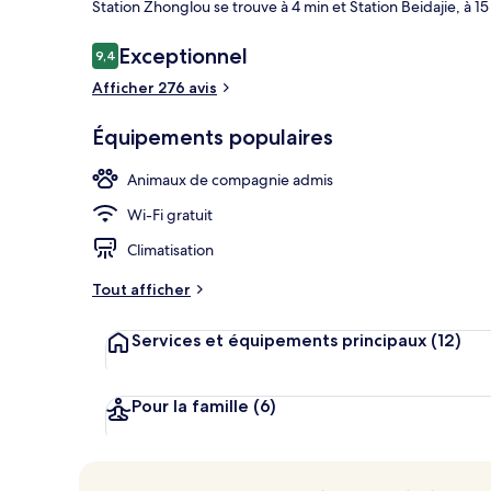
Station Zhonglou se trouve à 4 min et Station Beidajie, à 15
Avis
Exceptionnel
9,4
9,4 sur 10
voyageurs
Afficher 276 avis
Petit déjeune
Équipements populaires
Animaux de compagnie admis
Wi-Fi gratuit
Climatisation
Tout afficher
Services et équipements principaux
(12)
Pour la famille
(6)