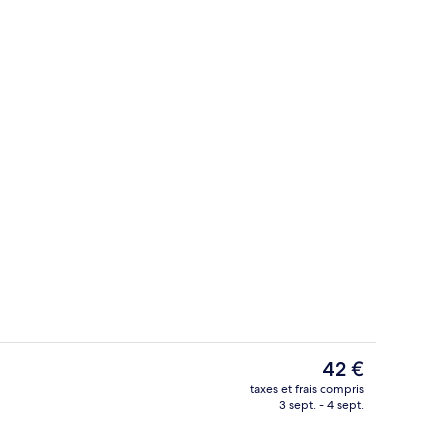
Extérieur
éateur
Le
42 €
prix
taxes et frais compris
actuel
3 sept. - 4 sept.
Divers
est
de