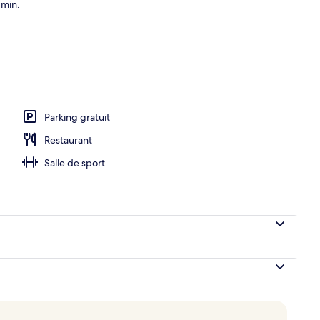
 min.
r buffet servi tous les jours en supplément
Parking gratuit
Restaurant
Salle de sport