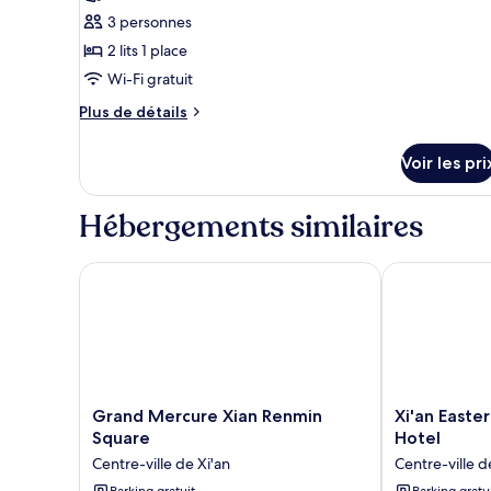
ce
une
3 personnes
place
type
2 lits 1 place
de
Wi-Fi gratuit
chambre :
Chambre
Plus
Plus de détails
Deluxe,
de
détails
2
Voir les pri
sur
lits
le
une
type
Hébergements similaires
de
place
chambre
Chambre
Grand Mercure Xian Renmin Square
Xi'an Eastern
Deluxe,
2
lits
une
place
Grand
Xi'an
Grand Mercure Xian Renmin
Xi'an Easte
Mercure
Eastern
Square
Hotel
Xian
House
Centre-ville de Xi'an
Centre-ville d
Renmin
Boutique
Parking gratuit
Parking gratu