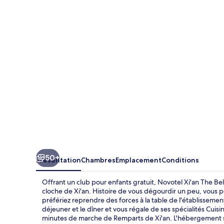
Xi'an
The
Bell
Tower
50+
Présentation
Chambres
Emplacement
Conditions
Offrant un club pour enfants gratuit, Novotel Xi'an The B
cloche de Xi'an. Histoire de vous dégourdir un peu, vous 
préfériez reprendre des forces à la table de l'établissemen
déjeuner et le dîner et vous régale de ses spécialités Cuis
minutes de marche de Remparts de Xi'an. L'hébergement se 