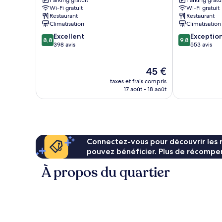
Square
Hotel
Wi-Fi gratuit
Wi-Fi gratuit
Centre-
Centre-
Restaurant
Restaurant
ville
ville
Climatisation
Climatisation
de
de
8.8
9.8
Xi'an
Excellent
Xi'an
Exceptio
8,8
9,8
sur
sur
398 avis
553 avis
10,
10,
Excellent,
Exceptionnel,
Le
45 €
398 avis
553 avis
nouveau
taxes et frais compris
prix
17 août - 18 août
est
de
45 €
Connectez-vous pour découvrir les 
pouvez bénéficier. Plus de récompen
À propos du quartier