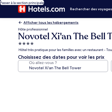
Passer à la section principale
Rechercher des voyage
Afficher tous les hébergements
Hôte professionnel
Novotel Xi'an The Bell 
Hébergement
4.0 étoiles
Hôtel très pratique pour les familles avec un restaurant - Tou
Choisissez des dates pour voir les prix
Où allez-vous ?
Galerie
photos
de
l’hébergement
Novotel