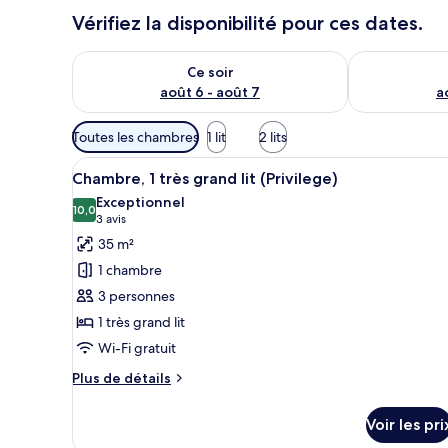
Vérifiez la disponibilité pour ces dates.
Vérifier la disponibilité pour ce soir août 6 - août 7
Vérifier la di
Ce soir
août 6 - août 7
a
Filtres
Toutes les chambres
1 lit
2 lits
disponibles
Afficher
Une chambre d’hôtel moderne é
pour
5
Chambre, 1 très grand lit (Privilege)
toutes
les
Exceptionnel
les
10,0
chambres
10,0 sur 10
(3 avis)
3 avis
photos
35 m²
pour
1 chambre
ce
3 personnes
type
1 très grand lit
de
Wi-Fi gratuit
chambre :
Chambre,
Plus
Plus de détails
1
de
détails
très
Voir les pri
sur
grand