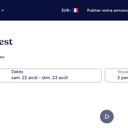
•
s
EUR
Publier votre annon
est
ars
Dates
Voya