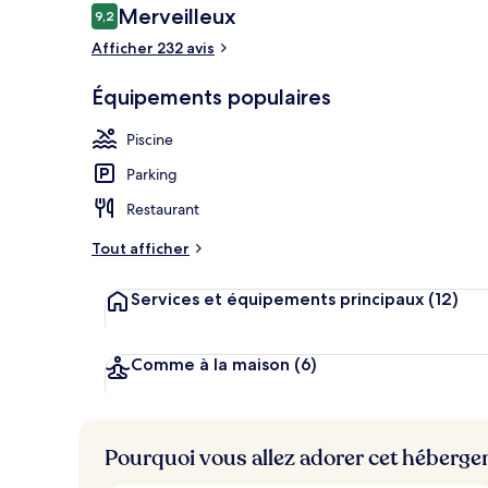
Avis
Merveilleux
9,2
9,2 sur 10
voyageurs
Afficher 232 avis
Restaurant
Équipements populaires
Piscine
Parking
Restaurant
Tout afficher
Services et équipements principaux
(12)
Comme à la maison
(6)
Pourquoi vous allez adorer cet héberg