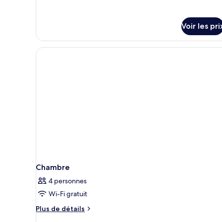
chambre
terrasse
Chambre,
2
Voir les pri
lits
une
place,
terrasse
Chambre
4 personnes
Wi-Fi gratuit
Plus
Plus de détails
de