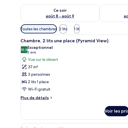
Vérifier la disponibilité pour ce soir août 8 - août 9
Vérifier la di
Ce soir
août 8 - août 9
ao
Filtres
Toutes les chambres
2 lits
1 lit
disponibles
Afficher
Une chambre d’hôtel avec deux l
pour
5
Chambre, 2 lits une place (Pyramid View)
toutes
les
Exceptionnel
les
10,0
chambres
10,0 sur 10
(2 avis)
2 avis
photos
Vue sur le désert
pour
37 m²
ce
3 personnes
type
2 lits 1 place
de
Wi-Fi gratuit
chambre :
Chambre,
Plus
Plus de détails
2
de
détails
lits
Voir les pri
sur
une
le
place
type
Afficher
Une chambre d’hôtel moderne éq