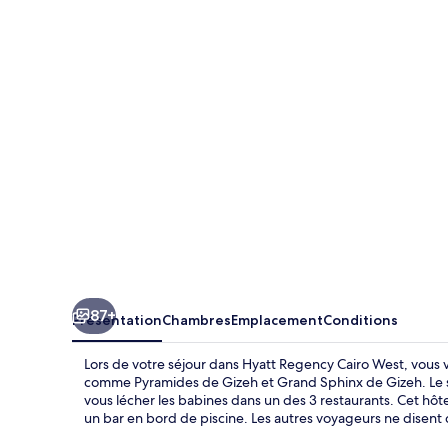
Regency
Cairo
West
87+
Présentation
Chambres
Emplacement
Conditions
Lors de votre séjour dans Hyatt Regency Cairo West, vous v
comme Pyramides de Gizeh et Grand Sphinx de Gizeh. Le sp
vous lécher les babines dans un des 3 restaurants. Cet hôte
un bar en bord de piscine. Les autres voyageurs ne disent