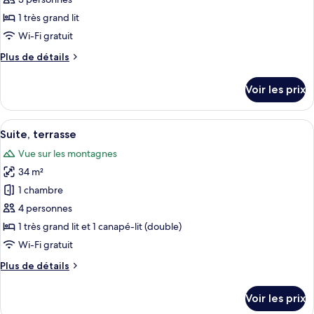
type
1 très grand lit
de
Wi-Fi gratuit
chambre :
Plus
Plus de détails
Chambre
de
Deluxe
détails
Voir les prix
sur
le
type
Afficher
Une chambre d’hôtel moderne équipée d’
3
de
Suite, terrasse
toutes
chambre
Vue sur les montagnes
Chambre
les
Deluxe
34 m²
photos
pour
1 chambre
ce
4 personnes
type
1 très grand lit et 1 canapé-lit (double)
de
Wi-Fi gratuit
chambre :
Plus
Plus de détails
Suite,
de
terrasse
détails
Voir les prix
sur