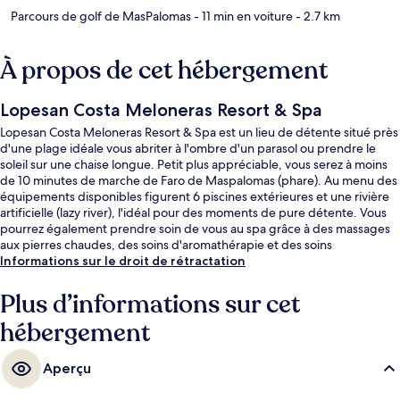
Parcours de golf de MasPalomas
- 11 min en voiture
- 2.7 km
À propos de cet hébergement
Lopesan Costa Meloneras Resort & Spa
Lopesan Costa Meloneras Resort & Spa est un lieu de détente situé près
d'une plage idéale vous abriter à l'ombre d'un parasol ou prendre le
soleil sur une chaise longue. Petit plus appréciable, vous serez à moins
de 10 minutes de marche de Faro de Maspalomas (phare). Au menu des
équipements disponibles figurent 6 piscines extérieures et une rivière
artificielle (lazy river), l'idéal pour des moments de pure détente. Vous
pourrez également prendre soin de vous au spa grâce à des massages
aux pierres chaudes, des soins d'aromathérapie et des soins
d'hydrothérapie. L'établissement Gastro Buffet Alameda sert le petit
Informations sur le droit de rétractation
déjeuner et le dîner. Cet hôtel de luxe abrite en outre 4 bars en bord de
piscine, un casino et un club pour enfants (gratuit). La piscine
Plus d’informations sur cet
rafraîchissante et le personnel attentionné remportent un franc succès
hébergement
auprès des autres voyageurs.
Aperçu