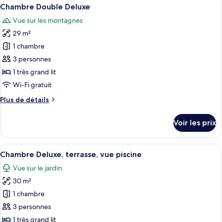
Afficher
(Master)
3
de
Chambre Double Deluxe
toutes
chambre
Vue sur les montagnes
Suite,
les
terrasse,
29 m²
photos
vue
pour
1 chambre
jardin
ce
(Master)
3 personnes
type
1 très grand lit
de
Wi-Fi gratuit
chambre :
Plus
Plus de détails
Chambre
de
Double
détails
Voir les prix
Deluxe
sur
le
type
Afficher
Une chambre d’hôtel moderne, dotée d’u
2
de
Chambre Deluxe, terrasse, vue piscine
toutes
chambre
Vue sur le jardin
Chambre
les
Double
30 m²
photos
Deluxe
pour
1 chambre
ce
3 personnes
type
1 très grand lit