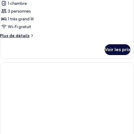
pour
1 chambre
or
ce
Quadruple)
3 personnes
type
1 très grand lit
de
Wi-Fi gratuit
chambre :
Plus
Plus de détails
Chambre
de
Double
détails
Voir les prix
Deluxe,
sur
le
vue
type
jardin
de
chambre
Chambre
Double
Deluxe,
vue
jardin