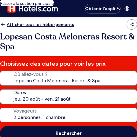
Passer à la section principale
Obtenir l’appli
Afficher tous les hébergements
Lopesan Costa Meloneras Resort &
Spa
Choisissez des dates pour voir les prix
Où allez-vous ?
Dates
Voyageurs
Rechercher