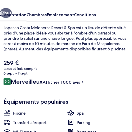
Resort
cédent
Suivant
&
60+
Présentation
Chambres
Emplacement
Conditions
Spa
Lopesan Costa Meloneras Resort & Spa est un lieu de détente situé
près d'une plage idéale vous abriter à l'ombre d'un parasol ou
prendre le soleil sur une chaise longue. Petit plus appréciable, vous
serez à moins de 10 minutes de marche de Faro de Maspalomas
(phare). Au menu des équipements disponibles figurent 6 piscines
extérieures et une rivière artificielle (lazy river), l'idéal pour des
moments de pure détente. Vous pourrez également prendre soin
Le
259 €
de vous au spa grâce à des massages aux pierres chaudes, des soins
prix
taxes et frais compris
d'aromathérapie et des soins d'hydrothérapie. L'établissement
actuel
6 sept. - 7 sept.
Gastro Buffet Alameda sert le petit déjeuner et le dîner. Cet hôtel
6 piscines extérieures, parasols de pla
est
Avis
de luxe abrite en outre 4 bars en bord de piscine, un casino et un
Merveilleux
9,2
Afficher 1 000 avis
de
9,2 sur 10
club pour enfants (gratuit). La piscine rafraîchissante et le personnel
voyageurs
259 €.
attentionné remportent un franc succès auprès des autres
voyageurs.
Équipements populaires
Piscine
Spa
Transfert aéroport
Parking