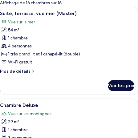
pour
Affichage de 16 chambres sur 16
les
Afficher
Une chambre d’hôtel avec un grand lit
3
Suite, terrasse, vue mer (Master)
chambres
toutes
Vue sur la mer
les
54 m²
photos
pour
1 chambre
ce
4 personnes
type
1 très grand lit et 1 canapé-lit (double)
de
Wi-Fi gratuit
chambre :
Plus
Plus de détails
Suite,
de
terrasse,
détails
Voir les prix
vue
sur
le
mer
type
Afficher
Une chambre d’hôtel avec un grand lit
(Master)
3
de
Chambre Deluxe
toutes
chambre
Vue sur les montagnes
Suite,
les
terrasse,
29 m²
photos
vue
pour
1 chambre
mer
ce
(Master)
3 personnes