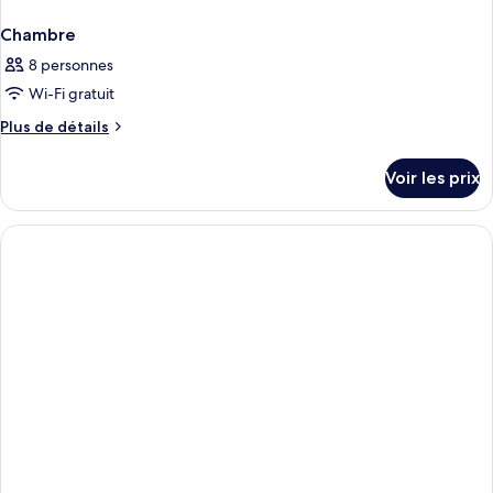
Chambre
8 personnes
Wi-Fi gratuit
Plus
Plus de détails
de
détails
Voir les prix
sur
le
type
de
chambre
Chambre