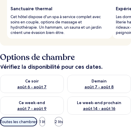
Sanctuaire thermal
Expéri
Cet hôtel dispose d'un spa à service complet avec
Les dor
soins en couple, options de massage et
literie 
hydrothérapie. Un hammam, un sauna et un jardin
rideaux 
créent une évasion bien-être.
peignoir
Options de chambre
Vérifiez la disponibilité pour ces dates.
Vérifier la disponibilité pour ce soir août 6 - août 7
Vérifier la disponibilité pour 
Ce soir
Demain
août 6 - août 7
août 7 - août 8
Vérifier la disponibilité pour ce week-end août 7 - août 9
Vérifier la disponibilité pour 
Ce week-end
Le week-end prochain
août 7 - août 9
août 14 - août 16
Filtres
Toutes les chambres
1 lit
2 lits
disponibles