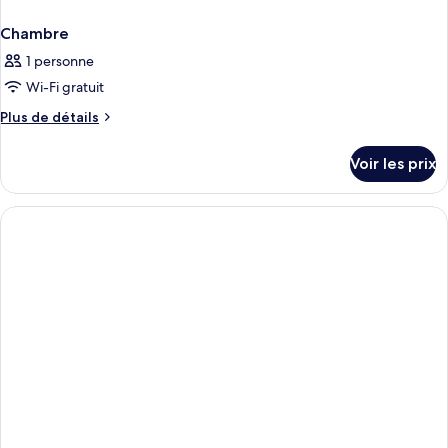
Chambre
1 personne
Wi-Fi gratuit
Plus
Plus de détails
de
détails
Voir les prix
sur
le
type
de
chambre
Chambre