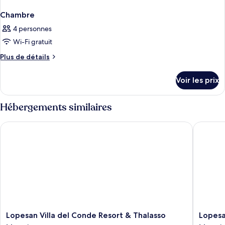
Chambre
4 personnes
Wi-Fi gratuit
Plus
Plus de détails
de
détails
Voir les prix
sur
le
type
Hébergements similaires
de
chambre
Lopesan Villa del Conde Resort & Thalasso
Lopesan
Chambre
Lopesan
Lopesan
Lopesan Villa del Conde Resort & Thalasso
Lopesa
Villa
Baobab