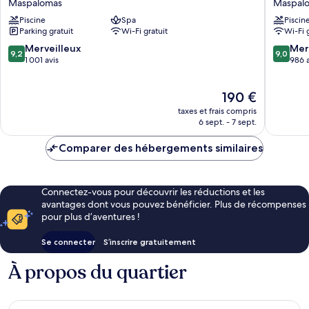
Maspalomas
Maspal
del
Resort
Piscine
Spa
Piscin
Conde
Maspal
Parking gratuit
Wi-Fi gratuit
Wi-Fi 
Resort
&
9.2
9.0
Merveilleux
Mer
9,2
9,0
Thalasso
sur
sur
1 001 avis
986 a
Maspalomas
10,
10,
Merveilleux,
Merveill
Le
190 €
1 001 avis
986 avis
nouveau
taxes et frais compris
prix
6 sept. - 7 sept.
est
de
Comparer des hébergements similaires
190 €
Connectez-vous pour découvrir les réductions et les
avantages dont vous pouvez bénéficier. Plus de récompenses
pour plus d’aventures !
Se connecter
S’inscrire gratuitement
À propos du quartier