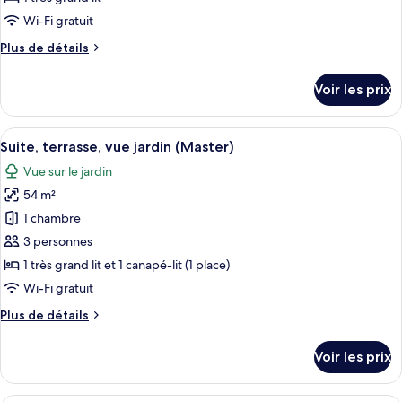
de
Wi-Fi gratuit
chambre :
Plus
Plus de détails
Chambre
de
Supérieure,
détails
Voir les prix
vue
sur
le
mer
type
Afficher
Une chambre d’hôtel moderne dotée d’u
(Supreme)
6
de
Suite, terrasse, vue jardin (Master)
toutes
chambre
Vue sur le jardin
Chambre
les
Supérieure,
54 m²
photos
vue
pour
1 chambre
mer
ce
(Supreme)
3 personnes
type
1 très grand lit et 1 canapé-lit (1 place)
de
Wi-Fi gratuit
chambre :
Plus
Plus de détails
Suite,
de
terrasse,
détails
Voir les prix
vue
sur
le
jardin
type
Une chambre d’hôtel avec un grand lit