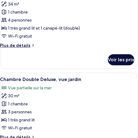
+
34 m²
Chambre
les
1
Familiale
1 chambre
photos
or
(2
pour
4 personnes
2
Adults
ce
+
Children)
1 très grand lit et 1 canapé-lit (double)
1
type
Wi-Fi gratuit
or
de
2
Plus
Plus de détails
chambre :
Children)
de
Suite,
détails
Voir les prix
sur
vue
le
piscine
type
Afficher
Une chambre d’hôtel avec un grand lit
6
de
Chambre Double Deluxe, vue jardin
toutes
chambre
Vue partielle sur la mer
Suite,
les
vue
30 m²
photos
piscine
pour
1 chambre
ce
3 personnes
type
1 très grand lit
de
Wi-Fi gratuit
chambre :
Plus
Plus de détails