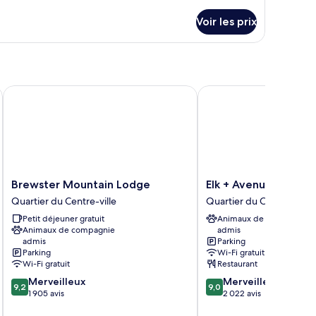
upérieure
r
Voir les prix
ueen
pe
e
ed
hambre
ith
hambre
ath)
périeure
l Lodge
Brewster Mountain Lodge
Elk + Avenue Hotel
ueen
ed
th
th)
Brewster
Elk
Brewster Mountain Lodge
Elk + Avenue Hotel
Mountain
+
Quartier du Centre-ville
Quartier du Centre-ville
Lodge
Avenue
Petit déjeuner gratuit
Animaux de compagnie
Quartier
Hotel
Animaux de compagnie
admis
du
Quartier
admis
Parking
Centre-
du
Parking
Wi-Fi gratuit
ville
Centre-
Wi-Fi gratuit
Restaurant
ville
9.2
9.0
Merveilleux
Merveilleux
9,2
9,0
sur
sur
1 905 avis
2 022 avis
10,
10,