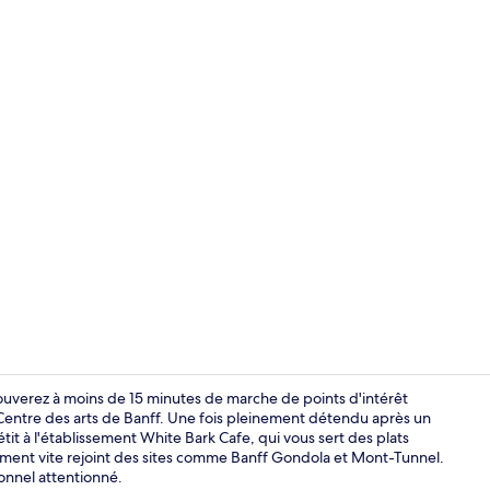
Extérieur
ouverez à moins de 15 minutes de marche de points d'intérêt
Centre des arts de Banff. Une fois pleinement détendu après un
it à l'établissement White Bark Cafe, qui vous sert des plats
Café
ement vite rejoint des sites comme Banff Gondola et Mont-Tunnel.
sonnel attentionné.