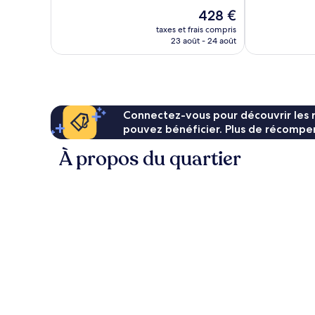
Exceptionnel,
2 322 avis
Le
428 €
1 487 avis
nouveau
taxes et frais compris
prix
23 août - 24 août
est
de
428 €
Connectez-vous pour découvrir les 
pouvez bénéficier. Plus de récompen
À propos du quartier