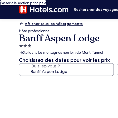
Passer à la section principale
Rechercher des voyage
Afficher tous les hébergements
Hôte professionnel
Banff Aspen Lodge
Hébergement
3.0 étoiles
Hôtel dans les montagnes non loin de Mont-Tunnel
Choisissez des dates pour voir les prix
Où allez-vous ?
Galerie
photos
de
l’hébergement
Banff