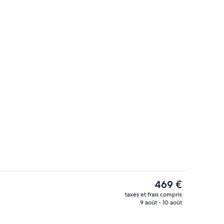
Cheminée
Le
469 €
prix
taxes et frais compris
actuel
9 août - 10 août
Chambre Premium, 2 grands lits | Coffr
est
de