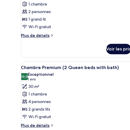
pour
Queen
1 chambre
ce
and
2 personnes
2
type
Single
1 grand lit
de
Beds)
Wi-Fi gratuit
chambre :
Chambre
Plus
Plus de détails
Supérieure,
de
détails
1
Voir les pri
sur
grand
le
lit
type
Afficher
Une chambre d’hôtel moderne av
4
de
Chambre Premium (2 Queen beds with bath)
toutes
chambre
Exceptionnel
Chambre
les
10,0
10,0 sur 10
(1 avis)
1 avis
Supérieure,
photos
30 m²
1
pour
grand
1 chambre
ce
lit
4 personnes
type
2 grands lits
de
Wi-Fi gratuit
chambre :
Chambre
Plus
Plus de détails