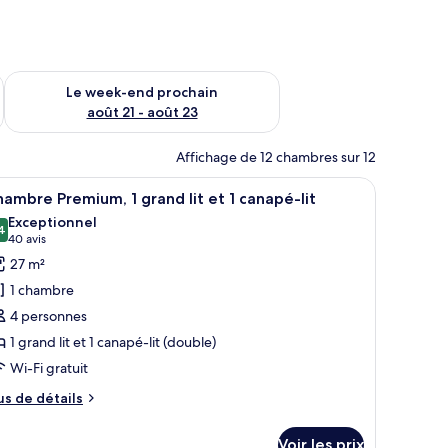
-end août 14 - août 16
Vérifier la disponibilité pour le week-end prochain août 21 - 
Le week-end prochain
août 21 - août 23
Affichage de 12 chambres sur 12
t planche à repasser
fficher
Une chambre d’hôtel avec un lit, un canapé, u
4
ambre Premium, 1 grand lit et 1 canapé-lit
outes
Exceptionnel
s
4
9,4 sur 10
(40 avis)
40 avis
hotos
27 m²
our
1 chambre
e
4 personnes
ype
1 grand lit et 1 canapé-lit (double)
e
Wi-Fi gratuit
hambre :
hambre
us
us de détails
remium,
e
tails
Voir les prix