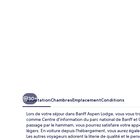
Aspen
Lodge
30+
Présentation
Chambres
Emplacement
Conditions
Lors de votre séjour dans Banff Aspen Lodge, vous vous tr
comme Centre d'information du parc national de Banff et 
passage par le hammam, vous pourrez satisfaire votre appét
légers. En voiture depuis l'hébergement, vous aurez égal
Les autres voyageurs adorent la literie de qualité et le per