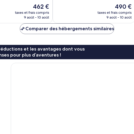
10,
Le
Le
462 €
490 €
Excellent,
nouveau
nouveau
1 330 avis
taxes et frais compris
taxes et frais compris
prix
prix
9 août - 10 août
9 août - 10 août
est
est
de
de
Comparer des hébergements similaires
462 €
490 €
réductions et les avantages dont vous
ses pour plus d’aventures !