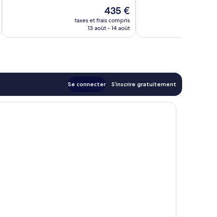
Merveilleux,
Merveilleux,
Le
435 €
1 905 avis
2 022 avis
nouveau
taxes et frais compris
tax
prix
13 août - 14 août
est
de
435 €
Se connecter
S’inscrire gratuitement