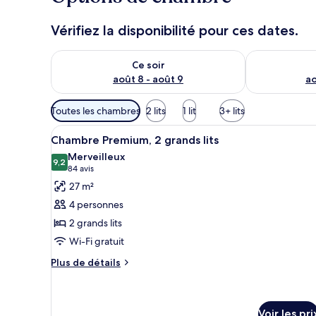
Vérifiez la disponibilité pour ces dates.
Vérifier la disponibilité pour ce soir août 8 - août 9
Vérifier la di
Ce soir
août 8 - août 9
ao
Filtres
Toutes les chambres
2 lits
1 lit
3+ lits
disponibles
Afficher
Une chambre d’hôtel avec deux 
pour
4
Chambre Premium, 2 grands lits
toutes
les
Merveilleux
les
9,2
chambres
9,2 sur 10
(84 avis)
84 avis
photos
27 m²
pour
4 personnes
ce
2 grands lits
type
Wi-Fi gratuit
de
chambre :
Plus
Plus de détails
de
Chambre
détails
Premium,
sur
2
le
Voir les pri