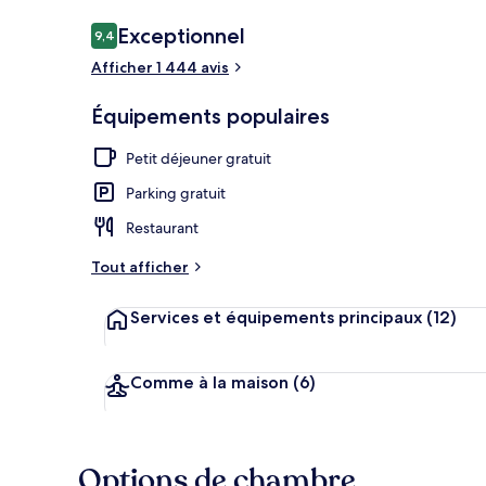
Avis
Exceptionnel
9,4
9,4 sur 10
voyageurs
Afficher 1 444 avis
Bain à remou
Équipements populaires
Petit déjeuner gratuit
Parking gratuit
Restaurant
Tout afficher
Services et équipements principaux
(12)
Comme à la maison
(6)
Options de chambre