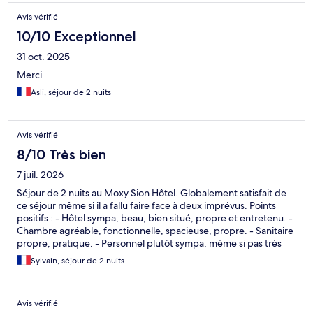
Avis vérifié
10/10 Exceptionnel
31 oct. 2025
Merci
Asli, séjour de 2 nuits
Avis vérifié
8/10 Très bien
7 juil. 2026
Séjour de 2 nuits au Moxy Sion Hôtel. Globalement satisfait de
ce séjour même si il a fallu faire face à deux imprévus. Points
positifs : - Hôtel sympa, beau, bien situé, propre et entretenu. -
Chambre agréable, fonctionnelle, spacieuse, propre. - Sanitaire
propre, pratique. - Personnel plutôt sympa, même si pas très
bavard... - Petit cocktail de bienvenue offert. - Parking de
Sylvain, séjour de 2 nuits
stationnement en sous-sol, sécurisé, avec des places larges
(merci !). Points à revoir / négatifs : - Nous avons choisi cet Hôtel,
entre autres aussi parce que sur l'annonce, il y avait écrit avec
Avis vérifié
parking. Sauf que le parking n'est pas accessible dans la