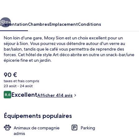
cédent
Suivant
31+
Présentation
Chambres
Emplacement
Conditions
Non loin d'une gare, Moxy Sion est un choix excellent pour un
séjour à Sion. Vous pourrez vous détendre autour d'un verre au
bar/salon, tandis que le café vous permettra de reprendre des
forces. Cet hôtel de style Art déco abrite en outre un snack-bar/une
épicerie fine et un jardin.
Le
90 €
prix
taxes et frais compris
actuel
23 août - 24 août
Bureau, rideaux occultants, lits bébé (g
est
Avis
Excellent
8,6
Afficher 414 avis
de
8,6 sur 10
voyageurs
90 €.
Équipements populaires
Animaux de compagnie
Parking
admis