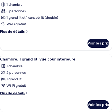
photos
montagne
1
1 chambre
pour
grand
3 personnes
ce
lit,
vue
type
1 grand lit et 1 canapé-lit (double)
montagne
de
Wi-Fi gratuit
chambre :
Plus
Plus de détails
Chambre
de
Familiale,
détails
Voir les prix
sur
1
le
grand
type
Afficher
Un lit bien fait, avec du linge de lit 
lit
4
de
Chambre, 1 grand lit, vue cour intérieure
toutes
chambre
et
1 chambre
Chambre
les
1
Familiale,
2 personnes
photos
canapé-
1
pour
1 grand lit
lit,
grand
ce
lit
Wi-Fi gratuit
vue
et
type
montagne
Plus
Plus de détails
1
de
de
canapé-
chambre :
détails
lit,
Voir les prix
sur
Chambre,
vue
le