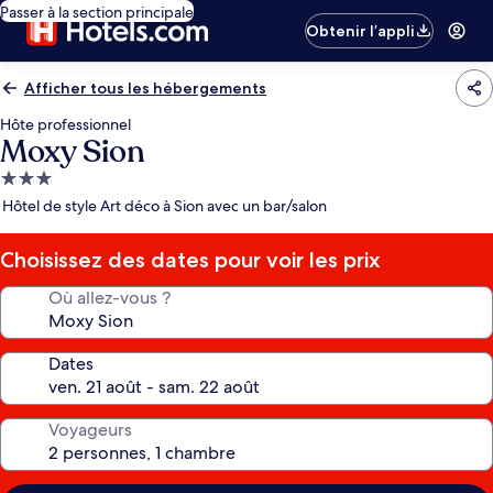
Passer à la section principale
Obtenir l’appli
Afficher tous les hébergements
Hôte professionnel
Moxy Sion
Hébergement
3.0 étoiles
Hôtel de style Art déco à Sion avec un bar/salon
Choisissez des dates pour voir les prix
Où allez-vous ?
Dates
Voyageurs