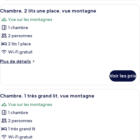
montagne
1
type
Afficher
Une chambre d’hôtel avec deux lits, un
grand
3
de
Chambre, 2 lits une place, vue montagne
toutes
chambre
lit,
Vue sur les montagnes
Chambre,
les
vue
1
1 chambre
photos
cour
grand
pour
2 personnes
intérieure
lit,
ce
vue
2 lits 1 place
cour
type
Wi-Fi gratuit
intérieure
de
Plus
Plus de détails
chambre :
de
Chambre,
détails
Voir les prix
sur
2
le
lits
type
Afficher
Une chambre d’hôtel avec un lit doté d’
une
3
de
Chambre, 1 très grand lit, vue montagne
toutes
place,
chambre
Vue sur les montagnes
Chambre,
les
vue
2
1 chambre
photos
montagne
lits
pour
2 personnes
une
ce
place,
1 très grand lit
vue
type
Wi-Fi gratuit
montagne