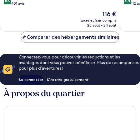
8,0
8,4
sur
sur
401 avis
112 a
10,
10,
Le
116 €
Très
Très
nouveau
bien,
bien,
taxes et frais compris
prix
23 août - 24 août
401 avis
112 avis
est
de
Comparer des hébergements similaires
116 €
Connectez-vous pour découvrir les réductions et les
avantages dont vous pouvez bénéficier. Plus de récompenses
pour plus d’aventures !
Se connecter
S’inscrire gratuitement
À propos du quartier