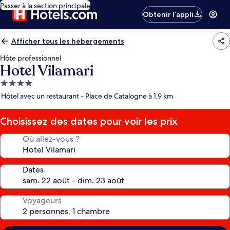
Passer à la section principale
Obtenir l’appli
Afficher tous les hébergements
Hôte professionnel
Hotel Vilamari
Hébergement
4.0 étoiles
Hôtel avec un restaurant - Place de Catalogne à 1,9 km
Choisissez des dates pour voir les prix
Où allez-vous ?
Dates
Voyageurs