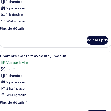
Double
1 chambre
photos
Confort
pour
2 personnes
ce
1 lit double
type
Wi-Fi gratuit
de
Plus
Plus de détails
chambre :
de
Chambre
détails
Voir les prix
sur
Confort
le
(Interior)
type
Afficher
Une chambre d’hôtel avec deux lits, un
6
de
Chambre Confort avec lits jumeaux
toutes
chambre
Vue sur la ville
Chambre
les
Confort
18 m²
photos
(Interior)
pour
1 chambre
ce
2 personnes
type
2 lits 1 place
de
Wi-Fi gratuit
chambre :
Plus
Plus de détails
Chambre
de
Confort
détails