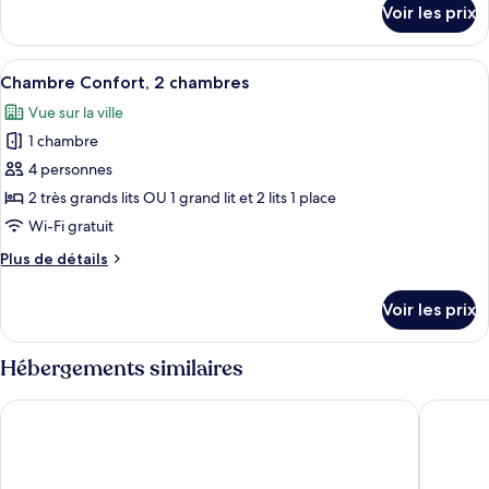
Voir les prix
avec
sur
le
lits
type
Afficher
Une chambre d’hôtel avec un lit, un bu
jumeaux
7
de
Chambre Confort, 2 chambres
toutes
chambre
Vue sur la ville
Chambre
les
Confort
1 chambre
photos
avec
pour
4 personnes
lits
ce
jumeaux
2 très grands lits OU 1 grand lit et 2 lits 1 place
type
Wi-Fi gratuit
de
Plus
Plus de détails
chambre :
de
Chambre
détails
Voir les prix
sur
Confort,
le
2
type
Hébergements similaires
chambres
de
chambre
Catalonia Barcelona Plaza
LA FRAN
Chambre
Confort,
2
chambres