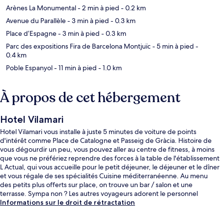
Arènes La Monumental
- 2 min à pied
- 0.2 km
Avenue du Parallèle
- 3 min à pied
- 0.3 km
Place d’Espagne
- 3 min à pied
- 0.3 km
Parc des expositions Fira de Barcelona Montjuïc
- 5 min à pied
-
0.4 km
Poble Espanyol
- 11 min à pied
- 1.0 km
À propos de cet hébergement
Hotel Vilamari
Hotel Vilamari vous installe à juste 5 minutes de voiture de points
d'intérêt comme Place de Catalogne et Passeig de Gràcia. Histoire de
vous dégourdir un peu, vous pouvez aller au centre de fitness, à moins
que vous ne préfériez reprendre des forces à la table de l'établissement
L Actual, qui vous accueille pour le petit déjeuner, le déjeuner et le dîner
et vous régale de ses spécialités Cuisine méditerranéenne. Au menu
des petits plus offerts sur place, on trouve un bar / salon et une
terrasse. Sympa non ? Les autres voyageurs adorent le personnel
attentionné. Les transports publics se situent à une courte distance à
Informations sur le droit de rétractation
pied : Station de métro Rocafort est à 4 min et Station de métro España,
à 5 min.