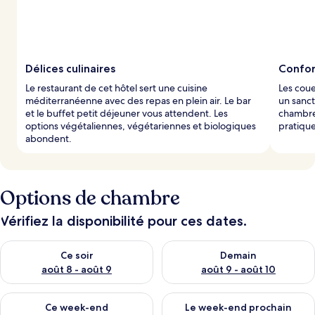
Délices culinaires
Confor
Le restaurant de cet hôtel sert une cuisine
Les coue
méditerranéenne avec des repas en plein air. Le bar
un sanct
et le buffet petit déjeuner vous attendent. Les
chambre.
options végétaliennes, végétariennes et biologiques
pratique
abondent.
Options de chambre
Vérifiez la disponibilité pour ces dates.
Vérifier la disponibilité pour ce soir août 8 - août 9
Vérifier la disponibilité pour 
Ce soir
Demain
août 8 - août 9
août 9 - août 10
Vérifier la disponibilité pour ce week-end août 14 - août 16
Vérifier la disponibilité pour
Ce week-end
Le week-end prochain