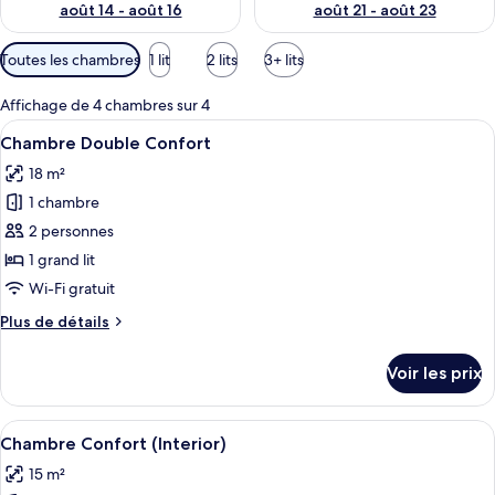
août 14 - août 16
août 21 - août 23
Filtres
Toutes les chambres
1 lit
2 lits
3+ lits
disponibles
pour
Affichage de 4 chambres sur 4
les
Afficher
Une chambre d’hôtel moderne dotée d’u
7
Chambre Double Confort
chambres
toutes
18 m²
les
1 chambre
photos
pour
2 personnes
ce
1 grand lit
type
Wi-Fi gratuit
de
Plus
Plus de détails
chambre :
de
Chambre
détails
Voir les prix
sur
Double
le
Confort
type
Afficher
Une chambre d’hôtel avec un grand lit,
5
de
Chambre Confort (Interior)
toutes
chambre
15 m²
Chambre
les