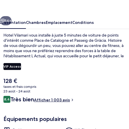
cédent
Suivant
54+
Présentation
Chambres
Emplacement
Conditions
Hotel Vilamari vous installe à juste 5 minutes de voiture de points
d'intérêt comme Place de Catalogne et Passeig de Gràcia. Histoire
de vous dégourdir un peu, vous pouvez aller au centre de fitness, à
moins que vous ne préfériez reprendre des forces à la table de
l'établissement L Actual, qui vous accueille pour le petit déjeuner, le
déjeuner et le dîner et vous régale de ses spécialités Cuisine
méditerranéenne. Au menu des petits plus offerts sur place, on
VIP Access
trouve un bar / salon et une terrasse. Sympa non ? Les autres
voyageurs adorent le personnel attentionné. Les transports publics
Le
128 €
se situent à une courte distance à pied : Station de métro Rocafort
Terrasse/Patio
prix
est à 4 min et Station de métro España, à 5 min.
taxes et frais compris
actuel
23 août - 24 août
est
Avis
Très bien
8,4
Afficher 1 003 avis
de
8,4 sur 10
voyageurs
128 €.
Équipements populaires