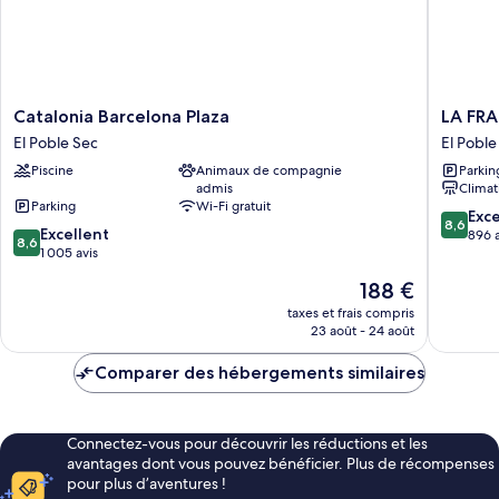
Catalonia
LA
Catalonia Barcelona Plaza
LA FR
Barcelona
FRANÇA
El Poble Sec
El Poble
Plaza
HOTEL
Piscine
Animaux de compagnie
Parkin
El
BOUTI
admis
Climat
Poble
El
Parking
Wi-Fi gratuit
Sec
Poble
8.6
Exce
8,6
8.6
Excellent
Sec
sur
896 a
8,6
sur
1 005 avis
10,
10,
Excellen
Le
188 €
Excellent,
896 avis
nouveau
1 005 avis
taxes et frais compris
prix
23 août - 24 août
est
de
Comparer des hébergements similaires
188 €
Connectez-vous pour découvrir les réductions et les
avantages dont vous pouvez bénéficier. Plus de récompenses
pour plus d’aventures !