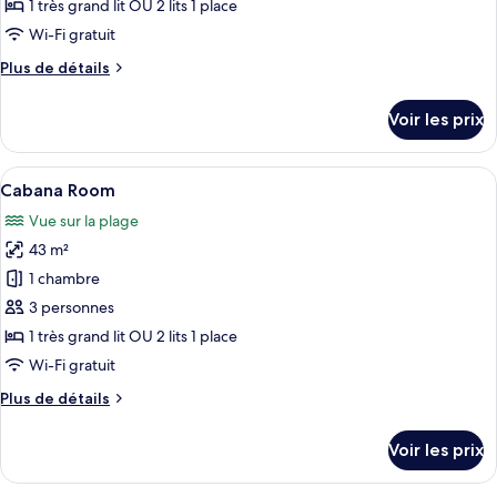
View
1 très grand lit OU 2 lits 1 place
photos
Room
pour
Wi-Fi gratuit
ce
Plus
Plus de détails
type
de
détails
de
Voir les prix
sur
chambre :
le
Sea
type
Afficher
Une terrasse extérieure avec une table
6
View
de
Cabana Room
toutes
chambre
Room
Vue sur la plage
Sea
les
View
43 m²
photos
Room
pour
1 chambre
ce
3 personnes
type
1 très grand lit OU 2 lits 1 place
de
Wi-Fi gratuit
chambre :
Plus
Plus de détails
Cabana
de
Room
détails
Voir les prix
sur
le
type