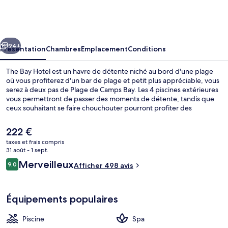
Bay
Hotel
cédent
Suivant
94+
Présentation
Chambres
Emplacement
Conditions
The Bay Hotel est un havre de détente niché au bord d'une plage
où vous profiterez d'un bar de plage et petit plus appréciable, vous
serez à deux pas de Plage de Camps Bay. Les 4 piscines extérieures
vous permettront de passer des moments de détente, tandis que
ceux souhaitant se faire chouchouter pourront profiter des
dépresso-massages, des enveloppements corporels et des soins du
visage. L'établissement Deli, l'un des 2 restaurants, peut
Le
222 €
s'enorgueillir de vues sur la mer et sert le petit déjeuner et le
prix
taxes et frais compris
déjeuner. Cet hôtel de luxe vous offre en outre un bar en bord de
actuel
31 août - 1 sept.
piscine, une salle de fitness et un court de tennis en salle. Les autres
2 restaurants servant le petit déjeuner
est
Avis
voyageurs adorent le personnel attentionné.
Merveilleux
9,0
Afficher 498 avis
de
9,0 sur 10
voyageurs
222 €.
Équipements populaires
Piscine
Spa