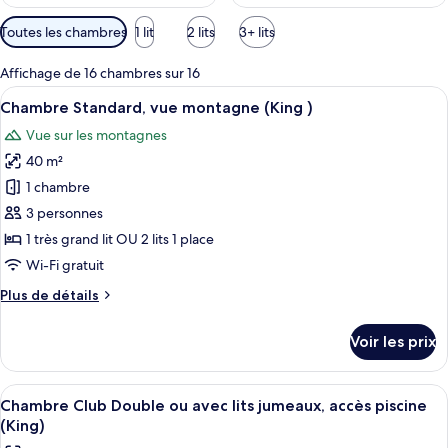
Filtres
Toutes les chambres
1 lit
2 lits
3+ lits
disponibles
pour
Affichage de 16 chambres sur 16
les
Afficher
Une chambre d’hôtel avec un grand lit
6
Chambre Standard, vue montagne (King )
chambres
toutes
Vue sur les montagnes
les
40 m²
photos
pour
1 chambre
ce
3 personnes
type
1 très grand lit OU 2 lits 1 place
de
Wi-Fi gratuit
chambre :
Plus
Plus de détails
Chambre
de
Standard,
détails
Voir les prix
vue
sur
le
montagne
type
Afficher
Un balcon avec deux chaises blanches,
(King
5
de
Chambre Club Double ou avec lits jumeaux, accès piscine
toutes
)
chambre
(King)
Chambre
les