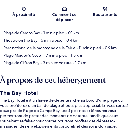
Carte
À proximité
Comment se
Restaurants
déplacer
Plage de Camps Bay
- 1 min à pied
- 0.1 km
Theatre on the Bay
- 5 min à pied
- 0.4 km
Parc national de la montagne de la Table
- 11 min à pied
- 0.9 km
Plage Maiden's Cove
- 17 min à pied
- 1.5 km
Plage de Clifton Bay
- 3 min en voiture
- 1.7 km
À propos de cet hébergement
The Bay Hotel
The Bay Hotel est un havre de détente niché au bord d'une plage où
vous profiterez d'un bar de plage et petit plus appréciable, vous serez à
deux pas de Plage de Camps Bay. Les 4 piscines extérieures vous
permettront de passer des moments de détente, tandis que ceux
souhaitant se faire chouchouter pourront profiter des dépresso-
massages, des enveloppements corporels et des soins du visage.