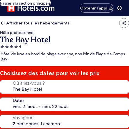
Passer à la section principale
Obtenir l’appli
Afficher tous les hébergements
Hôte professionnel
The Bay Hotel
Hébergement
4.5 étoiles
Hôtel de luxe en bord de plage avec spa, non loin de Plage de Camps
Bay
Choisissez des dates pour voir les prix
Où allez-vous ?
Dates
Voyageurs