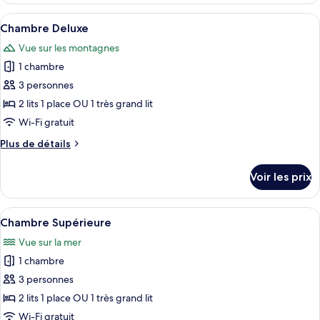
»
type
Afficher
Un balcon doté d’un plancher en bois, 
5
de
Chambre Deluxe
toutes
chambre
Vue sur les montagnes
Chambre
les
«
1 chambre
photos
Premier
pour
3 personnes
»
ce
2 lits 1 place OU 1 très grand lit
type
Wi-Fi gratuit
de
Plus
Plus de détails
chambre :
de
Chambre
détails
Voir les prix
sur
Deluxe
le
type
Afficher
Une chambre d’hôtel moderne dotée d’un
5
de
Chambre Supérieure
toutes
chambre
Vue sur la mer
Chambre
les
Deluxe
1 chambre
photos
pour
3 personnes
ce
2 lits 1 place OU 1 très grand lit
type
Wi-Fi gratuit