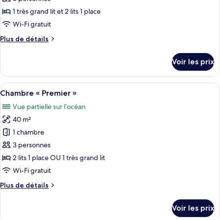
»,
ce
vue
1 très grand lit et 2 lits 1 place
piscine
type
Wi-Fi gratuit
de
Plus
Plus de détails
chambre :
de
Chambre
détails
Voir les prix
sur
Familiale
le
type
Afficher
Une chambre d’hôtel moderne, dotée d’u
5
de
Chambre « Premier »
toutes
chambre
Vue partielle sur l’océan
Chambre
les
Familiale
40 m²
photos
pour
1 chambre
ce
3 personnes
type
2 lits 1 place OU 1 très grand lit
de
Wi-Fi gratuit
chambre :
Plus
Plus de détails
Chambre
de
«
détails
Voir les prix
Premier
sur
le