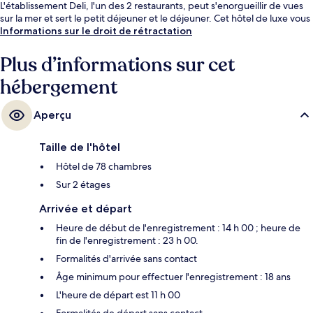
L'établissement Deli, l'un des 2 restaurants, peut s'enorgueillir de vues
sur la mer et sert le petit déjeuner et le déjeuner. Cet hôtel de luxe vous
offre en outre un bar en bord de piscine, une salle de fitness et un court
Informations sur le droit de rétractation
de tennis en salle. Les autres voyageurs adorent le personnel
attentionné.
Plus d’informations sur cet
hébergement
Aperçu
Taille de l'hôtel
Hôtel de 78 chambres
Sur 2 étages
Arrivée et départ
Heure de début de l'enregistrement : 14 h 00 ; heure de
fin de l'enregistrement : 23 h 00.
Formalités d'arrivée sans contact
Âge minimum pour effectuer l'enregistrement : 18 ans
L'heure de départ est 11 h 00
Formalités de départ sans contact