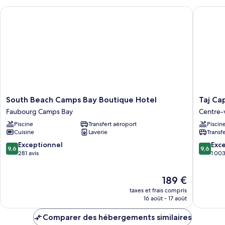
)
chambre
South Beach Camps Bay Boutique Hotel
Taj Cap
Penthouse,
vue
mer
(Suite
)
South
Taj
South Beach Camps Bay Boutique Hotel
Taj Ca
Beach
Cape
Faubourg Camps Bay
Centre-v
Camps
Town
Piscine
Transfert aéroport
Piscin
Bay
Centre-
Cuisine
Laverie
Transf
Boutique
ville
Hotel
du
9.6
9.6
Exceptionnel
Exc
9,6
9,6
Faubourg
Cap
sur
sur
281 avis
1 003
Camps
10,
10,
Bay
Exceptionnel,
Exceptio
Le
189 €
281 avis
1 003 av
nouveau
taxes et frais compris
prix
16 août - 17 août
est
de
Comparer des hébergements similaires
189 €