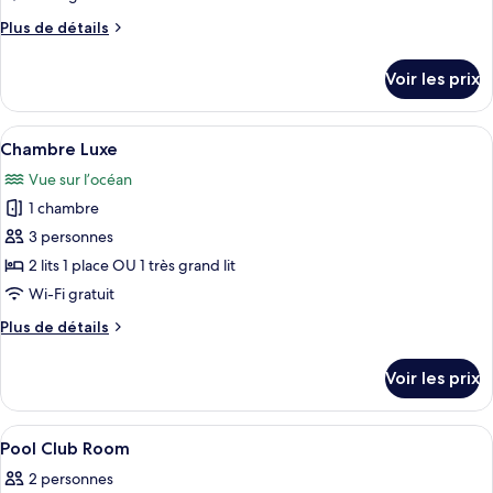
de
Plus
Plus de détails
chambre :
de
Chambre
détails
Voir les prix
sur
Supérieure
le
type
Afficher
Un salon moderne doté d’un grand télév
5
de
Chambre Luxe
toutes
chambre
Vue sur l’océan
Chambre
les
Supérieure
1 chambre
photos
pour
3 personnes
ce
2 lits 1 place OU 1 très grand lit
type
Wi-Fi gratuit
de
Plus
Plus de détails
chambre :
de
Chambre
détails
Voir les prix
sur
Luxe
le
type
Afficher
Draps en coton égyptien, literie de qu
6
de
Pool Club Room
toutes
chambre
2 personnes
Chambre
les