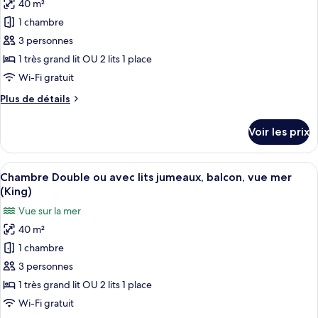
40 m²
Standard,
photos
vue
1 chambre
pour
montagne
3 personnes
ce
(King
)
type
1 très grand lit OU 2 lits 1 place
de
Wi-Fi gratuit
chambre :
Plus
Plus de détails
Chambre
de
Club
détails
Voir les prix
sur
Double
le
ou
type
Afficher
Une chambre d’hôtel comprenant un lit,
avec
7
de
Chambre Double ou avec lits jumeaux, balcon, vue mer
toutes
chambre
lits
(King)
Chambre
les
jumeaux,
Vue sur la mer
Club
photos
accès
Double
40 m²
pour
piscine
ou
1 chambre
ce
avec
(King)
lits
type
3 personnes
jumeaux,
de
1 très grand lit OU 2 lits 1 place
accès
chambre :
piscine
Wi-Fi gratuit
Chambre
(King)