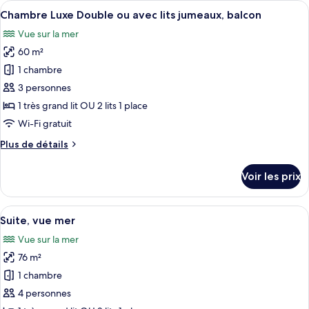
Afficher
Une chambre d’hôtel avec un lit, un b
8
de
Chambre Luxe Double ou avec lits jumeaux, balcon
toutes
chambre
Vue sur la mer
Cabana
les
Room
60 m²
photos
pour
1 chambre
ce
3 personnes
type
1 très grand lit OU 2 lits 1 place
de
Wi-Fi gratuit
chambre :
Plus
Plus de détails
Chambre
de
Luxe
détails
Voir les prix
Double
sur
le
ou
type
Afficher
Une chambre à coucher avec un grand li
avec
9
de
Suite, vue mer
toutes
lits
chambre
Vue sur la mer
Chambre
les
jumeaux,
Luxe
76 m²
photos
balcon
Double
pour
1 chambre
ou
ce
avec
4 personnes
lits
type