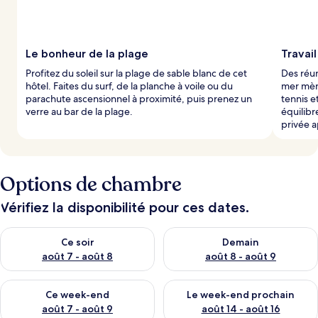
Le bonheur de la plage
Travail
Profitez du soleil sur la plage de sable blanc de cet
Des réun
hôtel. Faites du surf, de la planche à voile ou du
mer mèn
parachute ascensionnel à proximité, puis prenez un
tennis e
verre au bar de la plage.
équilibr
privée a
Options de chambre
Vérifiez la disponibilité pour ces dates.
Vérifier la disponibilité pour ce soir août 7 - août 8
Vérifier la disponibilité pour 
Ce soir
Demain
août 7 - août 8
août 8 - août 9
Vérifier la disponibilité pour ce week-end août 7 - août 9
Vérifier la disponibilité pour 
Ce week-end
Le week-end prochain
août 7 - août 9
août 14 - août 16