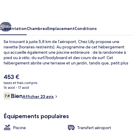
Lilly
cédent
Suivant
35+
Présentation
Chambres
Emplacement
Conditions
Se trouvant à juste 5,8 km de l’aéroport, Chez Lilly propose une
navette (horaires restreints). Au programme de cet hébergement
qui accueille également une piscine extérieure : de la randonnée à
pied ou à vélo, du surf/bodyboard et des cours de surf. Cet
hébergement abrite une terrasse et un jardin, tandis que, petit plus
pratique, les chambres bénéficient d'un réfrigérateur et un micro-
ondes.
Le
453 €
prix
taxes et frais compris
actuel
16 août - 17 août
Façade de l’hébergement
est
Avis
Bien
7,8
Afficher 23 avis
de
7,8 sur 10
voyageurs
453 €.
Équipements populaires
Piscine
Transfert aéroport