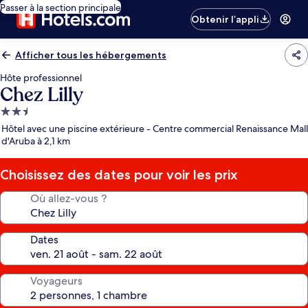
Passer à la section principale
Obtenir l’appli
Afficher tous les hébergements
Hôte professionnel
Chez Lilly
Hébergement
2.5 étoiles
Hôtel avec une piscine extérieure - Centre commercial Renaissance Mall
d'Aruba à 2,1 km
Choisissez des dates pour voir les prix
Où allez-vous ?
Dates
Voyageurs