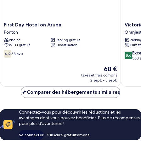
First
Victoria
First Day Hotel on Aruba
Victori
Day
City
Ponton
Oranjes
Hotel
Hotel
Piscine
Parking gratuit
Parkin
on
Oranjes
Wi-Fi gratuit
Climatisation
Climat
Aruba
Ponton
4.2
8.6
Exce
4,2
33 avis
8,6
sur
sur
553 a
10,
10,
Le
68 €
33 avis
Excellen
nouveau
553 avis
taxes et frais compris
prix
2 sept. - 3 sept.
est
de
Comparer des hébergements similaires
68 €
Connectez-vous pour découvrir les réductions et les
avantages dont vous pouvez bénéficier. Plus de récompenses
pour plus d’aventures !
Se connecter
S’inscrire gratuitement