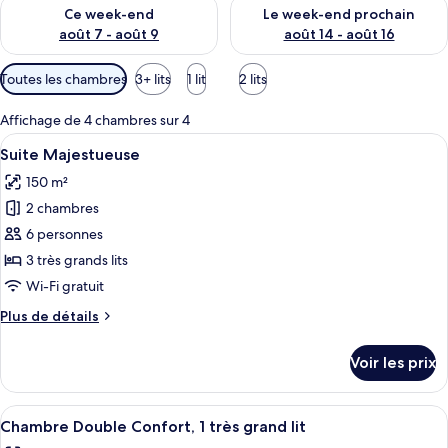
Vérifier la disponibilité pour ce week-end août 7 - août 9
Vérifier la disponibilité pour 
Ce week-end
Le week-end prochain
août 7 - août 9
août 14 - août 16
Filtres
Toutes les chambres
3+ lits
1 lit
2 lits
disponibles
pour
Affichage de 4 chambres sur 4
les
Afficher
Un espace aménagé au bord de la pisci
12
Suite Majestueuse
chambres
toutes
150 m²
les
2 chambres
photos
pour
6 personnes
ce
3 très grands lits
type
Wi-Fi gratuit
de
Plus
Plus de détails
chambre :
de
Suite
détails
Voir les prix
sur
Majestueuse
le
type
Afficher
Une salle de bain avec un miroir rond,
13
de
Chambre Double Confort, 1 très grand lit
toutes
chambre