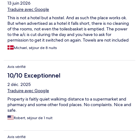
13 juin 2026
Traduire avec Google
This is not a hotel but a hostel. And as such the place works ok.
But when advertised as a hotel it falls short, there is no cleaning
of the rooms, not even the toilesbasket is emptied. The power
to the a/c is cut during the day and you have to ask for
permission to get it switched on again. Towels are not included
but cost 10Usd to rent per piece. There is no hot water in the
Michael, séjour de 8 nuits
shower This is not only a issue for Chez Lilly but more for
Hotels.com as the info is not trustworthy, when seaching for a
hotel in Arubu I removed appartments and hostels. But still
Avis vérifié
ended up in something also known as harmony apartments or
hostel. So Hotels also needs to do some better work here
10/10 Exceptionnel
2 déc. 2025
Traduire avec Google
Property is faitly quiet walkimg distance to a supermarket and
pharmacy and some other food places. No complaints. Nice and
safe.
Robert, séjour de 1 nuit
Avis vérifié