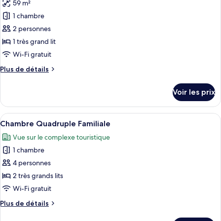
59 m²
Suite
les
Majestueuse
1 chambre
photos
pour
2 personnes
ce
1 très grand lit
type
Wi-Fi gratuit
de
Plus
Plus de détails
chambre :
de
Chambre
détails
Voir les prix
sur
Double
le
Confort,
type
Afficher
Un espace aménagé au bord de la pisci
1
7
de
Chambre Quadruple Familiale
toutes
très
chambre
Vue sur le complexe touristique
Chambre
les
grand
Double
1 chambre
photos
lit
Confort,
pour
4 personnes
1
ce
très
2 très grands lits
grand
type
Wi-Fi gratuit
lit
de
Plus
Plus de détails
chambre :
de
Chambre
détails