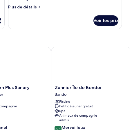
Suite
Plus
Plus de détails
Deluxe
de
détails
x
Voir les prix
sur
le
type
de
chambre
Suite
y Hilton
Plus Sanary
Zannier Île de Bendor
Deluxe
Zannier
n Plus Sanary
Zannier Île de Bendor
Île
er
Bandol
de
Piscine
Bendor
 compagnie
Petit déjeuner gratuit
Bandol
Spa
Animaux de compagnie
admis
9.2
nnel
Merveilleux
9,2