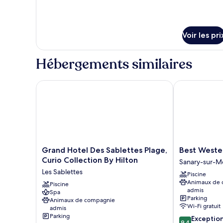
le
Prestige
type
Room
de
chambre
with
Voir les pri
Prestige
Harbor
Room
View
with
Hébergements similaires
Harbor
View
Grand Hotel Des Sablettes Plage, Curio Collection B
Best Western 
Grand
Best
Grand Hotel Des Sablettes Plage,
Best Wester
Hotel
Western
Curio Collection By Hilton
Sanary-sur-M
Des
Plus
Les Sablettes
Piscine
Sablettes
Sanary
Animaux de
Plage,
Piscine
Sanary-
admis
Spa
Curio
sur-
Parking
Animaux de compagnie
Collection
Mer
Wi-Fi gratuit
admis
By
Parking
9.4
Exceptio
Hilton
9,4