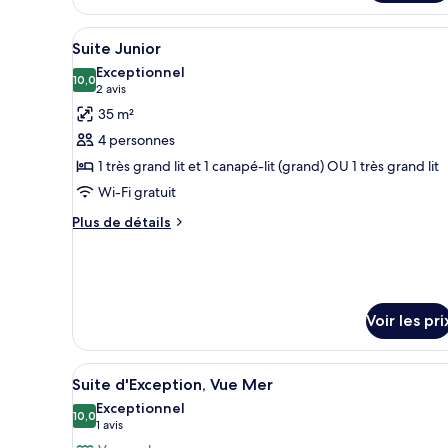
Afficher
Une chambre d’hôtel avec un gr
8
Suite Junior
toutes
Exceptionnel
les
10,0
10,0 sur 10
(2 avis)
2 avis
photos
35 m²
pour
4 personnes
ce
1 très grand lit et 1 canapé-lit (grand) OU 1 très grand lit
type
Wi-Fi gratuit
de
chambre :
Plus
Plus de détails
de
Suite
détails
Junior
sur
le
type
Voir les pri
de
chambre
Suite
Afficher
Une chambre d’hôtel dotée d’une
8
Junior
Suite d'Exception, Vue Mer
toutes
Exceptionnel
les
10,0
10,0 sur 10
(1 avis)
1 avis
photos