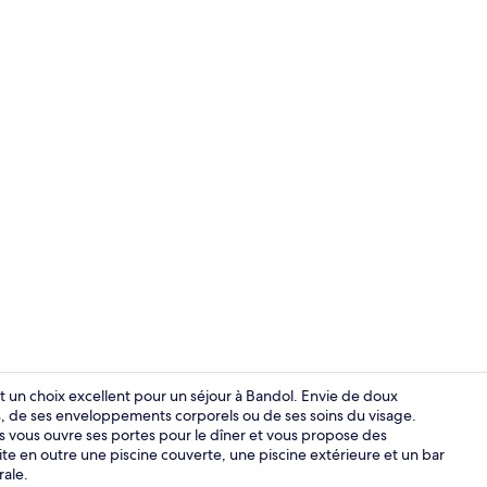
Chambre Dou
st un choix excellent pour un séjour à Bandol. Envie de doux
s, de ses enveloppements corporels ou de ses soins du visage.
ers vous ouvre ses portes pour le dîner et vous propose des
Vue aérienn
ite en outre une piscine couverte, une piscine extérieure et un bar
rale.