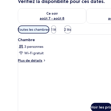
Vérifiez la disponibilité pour ces dates.
Vérifier la disponibilité pour ce soir août 7 - août 8
Vérifier la di
Ce soir
août 7 - août 8
a
Filtres
Toutes les chambres
1 lit
2 lits
disponibles
Afficher
Une chambre d’hôtel comprenant
pour
2
Chambre
toutes
les
3 personnes
les
chambres
Wi-Fi gratuit
photos
pour
Plus
Plus de détails
de
ce
détails
type
sur
de
le
chambre :
type
de
Chambre
chambre
Chambre
Voir les pri