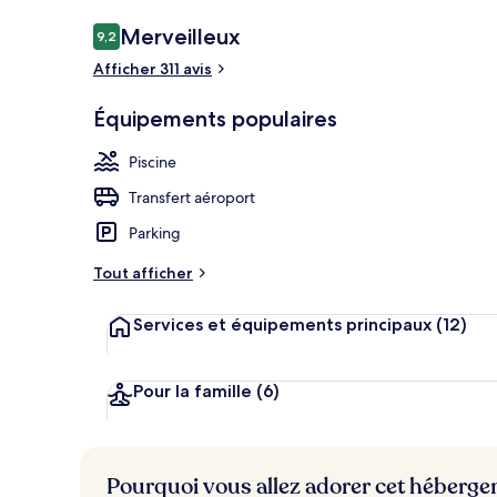
Avis
Merveilleux
9,2
9,2 sur 10
voyageurs
Afficher 311 avis
Minibar, coff
Équipements populaires
Piscine
Transfert aéroport
Parking
Tout afficher
Services et équipements principaux
(12)
Pour la famille
(6)
Pourquoi vous allez adorer cet héberg