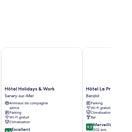
Hôtel Holidays & Work
Hôtel Le Provençal
Hôtel
Hôtel
Hôtel Holidays & Work
Hôtel Le Provençal
Holidays
Le
Sanary-sur-Mer
Bandol
&
Provençal
Animaux de compagnie
Parking
Work
Bandol
admis
Wi-Fi gratuit
Sanary-
Parking
Climatisation
sur-
Wi-Fi gratuit
Bar
Mer
Climatisation
9.2
Merveilleux
9,2
8.8
Excellent
sur
202 avis
8,8