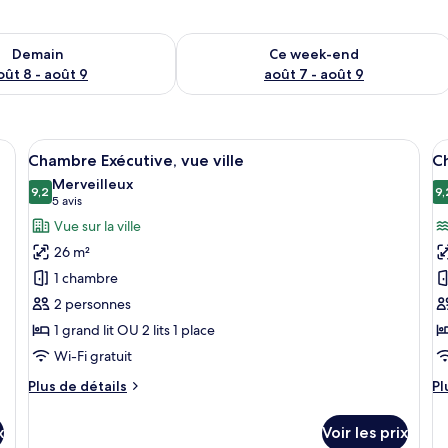
sponibilité pour demain août 8 - août 9
Vérifier la disponibilité pour ce week
Demain
Ce week-end
oût 8 - août 9
août 7 - août 9
 un lit, un bureau avec un ordinateur, une machine à café, un petit réfrigé
Afficher
Une chambre d’hôtel moderne avec un g
A
5
Chambre Exécutive, vue ville
C
toutes
t
Merveilleux
les
9,2
le
9,
9,2 sur 10
(5 avis)
5 avis
photos
p
Vue sur la ville
pour
p
26 m²
ce
c
1 chambre
type
t
2 personnes
de
d
1 grand lit OU 2 lits 1 place
chambre :
c
Chambre
C
Wi-Fi gratuit
Exécutive,
D
Plus
Pl
Plus de détails
Pl
vue
v
de
d
détails
dé
ville
m
x
Voir les prix
sur
su