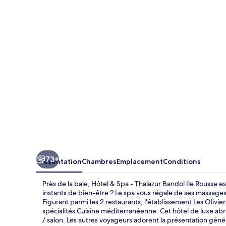
&
Spa
-
Thalazur
Bandol
Ile
Rousse
73+
Présentation
Chambres
Emplacement
Conditions
Près de la baie, Hôtel & Spa - Thalazur Bandol Ile Rousse e
instants de bien-être ? Le spa vous régale de ses massage
Figurant parmi les 2 restaurants, l'établissement Les Olivi
spécialités Cuisine méditerranéenne. Cet hôtel de luxe abr
/ salon. Les autres voyageurs adorent la présentation géné