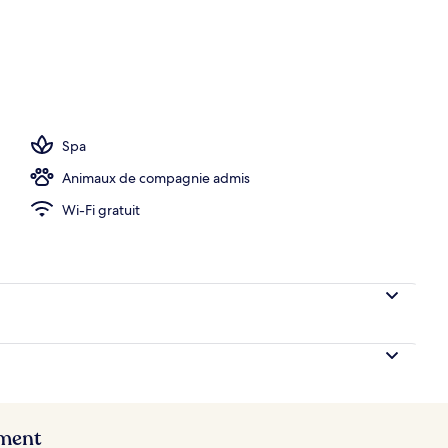
res-forts dans les chambres, bureau, chambres insonorisées
Spa
Animaux de compagnie admis
Wi-Fi gratuit
ement