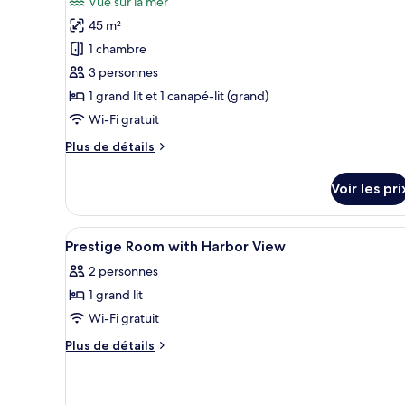
Vue sur la mer
pour
45 m²
ce
1 chambre
type
3 personnes
de
1 grand lit et 1 canapé-lit (grand)
chambre :
Suite
Wi-Fi gratuit
d'Exception,
Plus
Plus de détails
Vue
de
détails
Mer
Voir les pri
sur
le
type
Afficher
Une salle de bain moderne avec
1
de
Prestige Room with Harbor View
toutes
chambre
2 personnes
Suite
les
d'Exception,
1 grand lit
photos
Vue
pour
Wi-Fi gratuit
Mer
ce
Plus
Plus de détails
type
de
détails
de
sur
chambre :