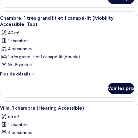
sur
2
le
chambres
type
Afficher
Une cuisine moderne avec des meubles d
3
de
Chambre, 1 très grand lit et 1 canapé-lit (Mobility
toutes
chambre
Accessible, Tub)
Villa,
les
40 m²
2
photos
chambres
1 chambre
pour
4 personnes
ce
type
1 très grand lit et 1 canapé-lit (double)
de
Wi-Fi gratuit
chambre :
Plus
Plus de détails
Chambre,
de
1
détails
Voir les prix
sur
très
le
grand
type
Afficher
Une chambre d’hôtel avec une table à m
lit
5
de
Villa, 1 chambre (Hearing Accessible)
toutes
chambre
et
65 m²
Chambre,
les
1
1
1 chambre
photos
canapé-
très
pour
4 personnes
lit
grand