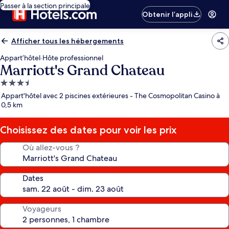
Passer à la section principale
Obtenir l’appli
Afficher tous les hébergements
Appart’hôtel
·
Hôte professionnel
Marriott's Grand Chateau
Hébergement
3.5 étoiles
Appart'hôtel avec 2 piscines extérieures - The Cosmopolitan Casino à
0,5 km
Choisissez des dates pour voir les prix
Où allez-vous ?
Dates
Voyageurs