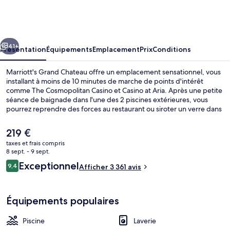
Grand
Chateau
cédent
Suivant
41+
Présentation
Équipements
Emplacement
Prix
Conditions
Marriott's Grand Chateau offre un emplacement sensationnel, vous
installant à moins de 10 minutes de marche de points d'intérêt
comme The Cosmopolitan Casino et Casino at Aria. Après une petite
séance de baignade dans l'une des 2 piscines extérieures, vous
pourrez reprendre des forces au restaurant ou siroter un verre dans
l'un des 2 bars/salons. Sur place, vous profiterez d'un bar en bord
de piscine et d'une salle de fitness ouverte 24 h/24, parfaits pour se
Le
219 €
faire plaisir. Les appartements vous réservent par ailleurs
prix
taxes et frais compris
d'agréables petits plus comme des lits avec surmatelas et une literie
actuel
8 sept. - 9 sept.
de qualité supérieure. Les autres voyageurs adorent le personnel
Extérieur
est
Avis
attentionné et l'emplacement. L'hébergement se situe à une très
Exceptionnel
9,4
Afficher 3 361 avis
de
9,4 sur 10
courte distance à pied des transports publics : Station de monorail
voyageurs
219 €.
MGM Grand se trouve à 11 min et Station de monorail Bally's - Paris
Las Vegas, à 13 min.
Équipements populaires
Piscine
Laverie