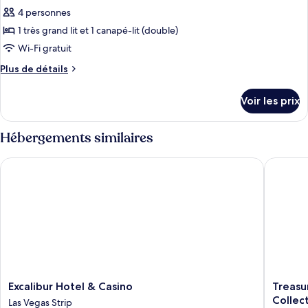
In
chambre
pour
4 personnes
Shower)
(Mobility
ce
Accessible,
1 très grand lit et 1 canapé-lit (double)
Roll-
type
Wi-Fi gratuit
In
de
Shower)
Plus
Plus de détails
chambre :
de
Villa,
détails
Voir les prix
sur
1
le
chambre
type
Hébergements similaires
de
chambre
Excalibur Hotel & Casino
Treasure
Villa,
1
chambre
Excalibur
Treasur
Excalibur Hotel & Casino
Treasu
Hotel
Island
Collec
Las Vegas Strip