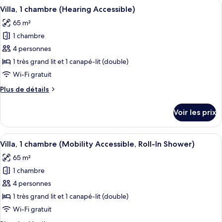
Afficher
Une chambre d’hôtel avec une table à m
lit
5
de
Villa, 1 chambre (Hearing Accessible)
toutes
chambre
et
65 m²
Chambre,
les
1
1
1 chambre
photos
canapé-
très
pour
4 personnes
lit
grand
ce
lit
1 très grand lit et 1 canapé-lit (double)
(Hearing
et
type
Accessible)
Wi-Fi gratuit
1
de
canapé-
Plus
Plus de détails
chambre :
lit
de
Villa,
(Hearing
détails
Voir les prix
Accessible)
sur
1
le
chambre
type
Afficher
Une chambre d’hôtel avec une table à m
(Hearing
5
de
Villa, 1 chambre (Mobility Accessible, Roll-In Shower)
toutes
Accessible)
chambre
65 m²
Villa,
les
1
1 chambre
photos
chambre
pour
4 personnes
(Hearing
ce
Accessible)
1 très grand lit et 1 canapé-lit (double)
type
Wi-Fi gratuit
de