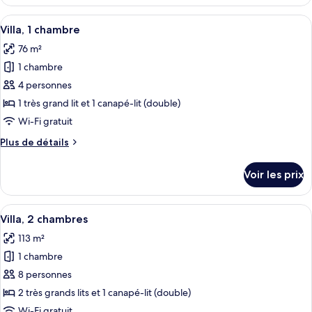
le
très
type
Afficher
Une chambre d’hôtel avec une table à m
grand
6
de
Villa, 1 chambre
toutes
lit
chambre
76 m²
Chambre,
les
et
1
1 chambre
photos
1
très
pour
4 personnes
canapé-
grand
ce
lit
lit
1 très grand lit et 1 canapé-lit (double)
et
type
Wi-Fi gratuit
1
de
canapé-
Plus
Plus de détails
chambre :
lit
de
Villa,
détails
Voir les prix
sur
1
le
chambre
type
Afficher
Une chambre d’hôtel avec une table à m
9
de
Villa, 2 chambres
toutes
chambre
113 m²
Villa,
les
1
1 chambre
photos
chambre
pour
8 personnes
ce
2 très grands lits et 1 canapé-lit (double)
type
Wi-Fi gratuit