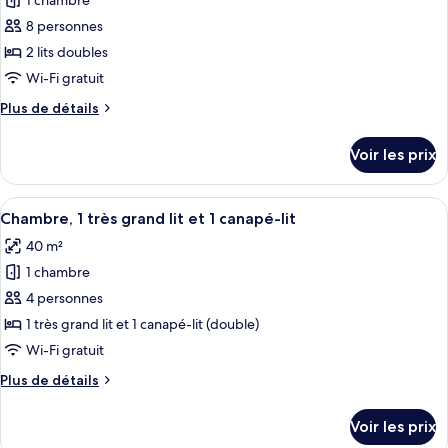
1 chambre
photos
chambre
pour
8 personnes
ce
2 lits doubles
type
Wi-Fi gratuit
de
Plus
Plus de détails
chambre :
de
Villa,
détails
Voir les prix
sur
2
le
chambres
type
Afficher
Une cuisine moderne avec des meubles d
4
de
Chambre, 1 très grand lit et 1 canapé-lit
toutes
chambre
40 m²
Villa,
les
2
1 chambre
photos
chambres
pour
4 personnes
ce
1 très grand lit et 1 canapé-lit (double)
type
Wi-Fi gratuit
de
Plus
Plus de détails
chambre :
de
Chambre,
détails
Voir les prix
sur
1