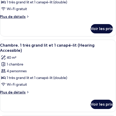
ce
lit
1 très grand lit et 1 canapé-lit (double)
(Mobility
et
type
Accessible,
Wi-Fi gratuit
1
de
Tub)
canapé-
Plus
Plus de détails
chambre :
lit
de
Villa,
(Mobility
détails
Voir les prix
Accessible,
sur
1
Tub)
le
chambre
type
Afficher
Une cuisine moderne avec des meubles d
(Hearing
3
de
Chambre, 1 très grand lit et 1 canapé-lit (Hearing
toutes
Accessible)
chambre
Accessible)
Villa,
les
40 m²
1
photos
chambre
1 chambre
pour
(Hearing
4 personnes
ce
Accessible)
type
1 très grand lit et 1 canapé-lit (double)
de
Wi-Fi gratuit
chambre :
Plus
Plus de détails
Chambre,
de
1
détails
Voir les prix
sur
très
le
grand
type