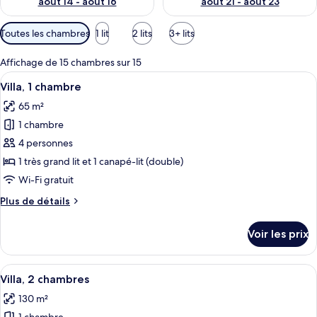
août 14 - août 16
août 21 - août 23
Filtres
Toutes les chambres
1 lit
2 lits
3+ lits
disponibles
pour
Affichage de 15 chambres sur 15
les
Afficher
Une chambre d’hôtel avec un canapé gr
4
Villa, 1 chambre
chambres
toutes
65 m²
les
1 chambre
photos
pour
4 personnes
ce
1 très grand lit et 1 canapé-lit (double)
type
Wi-Fi gratuit
de
Plus
Plus de détails
chambre :
de
Villa,
détails
Voir les prix
sur
1
le
chambre
type
Afficher
Une chambre d’hôtel moderne avec un ta
7
de
Villa, 2 chambres
toutes
chambre
130 m²
Villa,
les
1