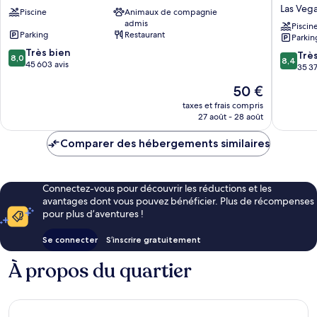
&
TI
Las Vega
Piscine
Animaux de compagnie
Casino
Las
admis
Las
Vegas
Piscin
Parking
Restaurant
Parkin
Vegas
-
8.0
Strip
Très bien
Handwri
8.4
Trè
8,0
8,4
sur
45 603 avis
Collecti
sur
35 37
10,
Las
10,
Le
50 €
Très
Vegas
Très
nouveau
bien,
Strip
bien,
taxes et frais compris
prix
45 603 avis
27 août - 28 août
35 374 a
est
de
Comparer des hébergements similaires
50 €
Connectez-vous pour découvrir les réductions et les
avantages dont vous pouvez bénéficier. Plus de récompenses
pour plus d’aventures !
Se connecter
S’inscrire gratuitement
À propos du quartier