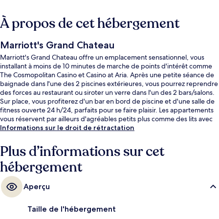
À propos de cet hébergement
Marriott's Grand Chateau
Marriott's Grand Chateau offre un emplacement sensationnel, vous
installant à moins de 10 minutes de marche de points d'intérêt comme
The Cosmopolitan Casino et Casino at Aria. Après une petite séance de
baignade dans l'une des 2 piscines extérieures, vous pourrez reprendre
des forces au restaurant ou siroter un verre dans l'un des 2 bars/salons.
Sur place, vous profiterez d'un bar en bord de piscine et d'une salle de
fitness ouverte 24 h/24, parfaits pour se faire plaisir. Les appartements
vous réservent par ailleurs d'agréables petits plus comme des lits avec
surmatelas et une literie de qualité supérieure. Les autres voyageurs
Informations sur le droit de rétractation
adorent le personnel attentionné et l'emplacement. L'hébergement se
situe à une très courte distance à pied des transports publics : Station
Plus d’informations sur cet
de monorail MGM Grand se trouve à 11 min et Station de monorail Bally's
hébergement
- Paris Las Vegas, à 13 min.
Aperçu
Taille de l'hébergement