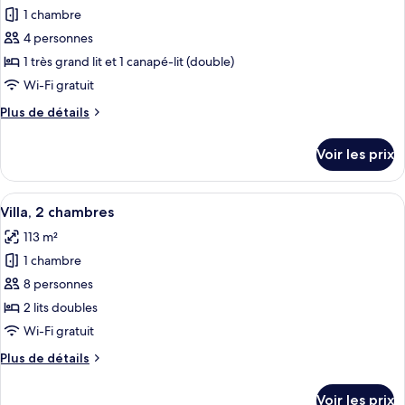
3
1 chambre
photos
chambres
pour
4 personnes
ce
1 très grand lit et 1 canapé-lit (double)
type
Wi-Fi gratuit
de
Plus
Plus de détails
chambre :
de
Villa,
détails
Voir les prix
sur
1
le
chambre
type
Afficher
Une chambre d’hôtel moderne avec un ta
7
de
Villa, 2 chambres
toutes
chambre
113 m²
Villa,
les
1
1 chambre
photos
chambre
pour
8 personnes
ce
2 lits doubles
type
Wi-Fi gratuit
de
Plus
Plus de détails
chambre :
de
Villa,
détails
Voir les prix