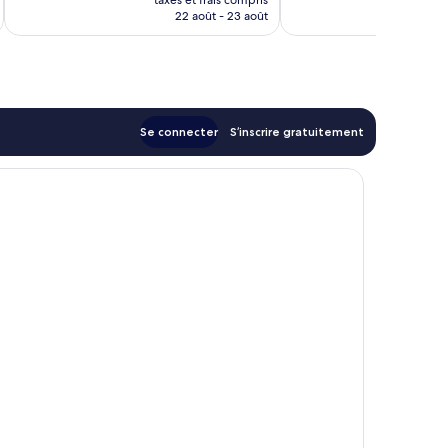
prix
22 août - 23 août
est
de
115 €
Se connecter
S’inscrire gratuitement