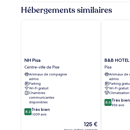
le
une
type
Hébergements similaires
de
place
chambre
Chambre
NH Pisa
B&B HOTEL Pi
Standard,
2
lits
une
place
NH
B&B
NH Pisa
B&B HOTEL 
Pisa
HOTEL
Centre-ville de Pise
Pisa
Centre-
Pisa
Animaux de compagnie
Animaux de
ville
Airport
admis
admis
de
Pisa
Parking
Parking gratu
Pise
Wi-Fi gratuit
Wi-Fi gratuit
Chambres
Climatisation
communicantes
8.0
Très bien
disponibles
8,0
sur
936 avis
8.2
Très bien
10,
8,2
sur
1 009 avis
Très
10,
bien,
Le
125 €
Très
936 avis
nouveau
bien,
taxes et frais compris