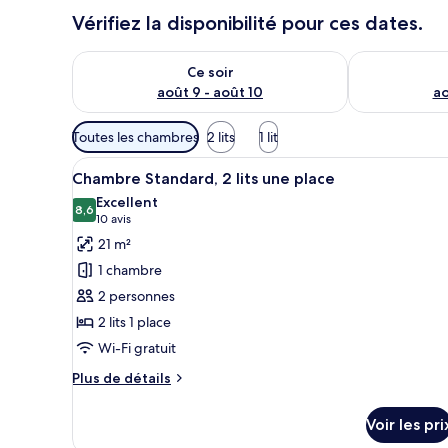
Vérifiez la disponibilité pour ces dates.
Vérifier la disponibilité pour ce soir août 9 - août 10
Vérifier la di
Ce soir
août 9 - août 10
ao
Filtres
Toutes les chambres
2 lits
1 lit
disponibles
Afficher
Une chambre d’hôtel avec un gr
pour
8
Chambre Standard, 2 lits une place
toutes
les
Excellent
les
8,6
chambres
8,6 sur 10
(10 avis)
10 avis
photos
21 m²
pour
1 chambre
ce
2 personnes
type
2 lits 1 place
de
Wi-Fi gratuit
chambre :
Chambre
Plus
Plus de détails
Standard,
de
détails
2
Voir les pri
sur
lits