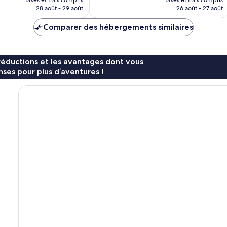
prix
prix
28 août - 29 août
26 août - 27 août
est
est
de
de
Comparer des hébergements similaires
99 €
106 €
réductions et les avantages dont vous
ses pour plus d’aventures !