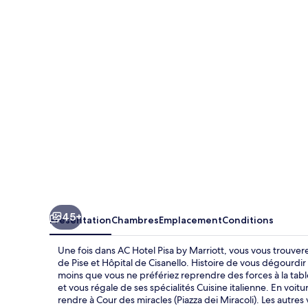
Hotel
Pisa
by
Marriott
45+
Présentation
Chambres
Emplacement
Conditions
Une fois dans AC Hotel Pisa by Marriott, vous vous trouve
de Pise et Hôpital de Cisanello. Histoire de vous dégourdir
moins que vous ne préfériez reprendre des forces à la table
et vous régale de ses spécialités Cuisine italienne. En voit
rendre à Cour des miracles (Piazza dei Miracoli). Les autr