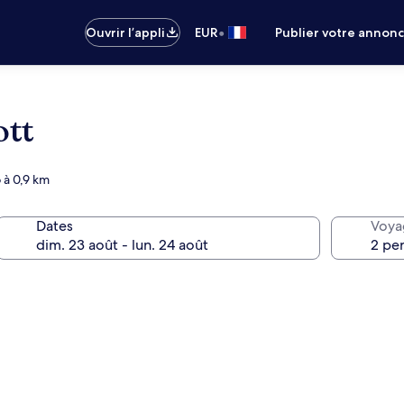
•
Ouvrir l’appli
EUR
Publier votre annon
ott
 à 0,9 km
Dates
Voya