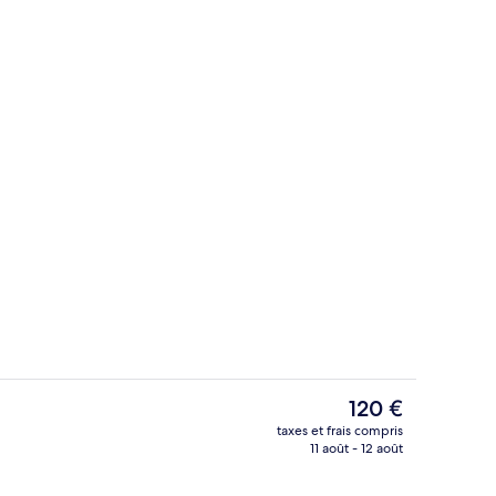
1 chambre, literie de qualité supérieur
Le
120 €
prix
taxes et frais compris
actuel
11 août - 12 août
Bar lounge
est
de