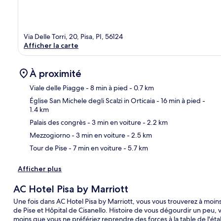
Via Delle Torri, 20, Pisa, PI, 56124
Afficher la carte
À proximité
Viale delle Piagge
- 8 min à pied
- 0.7 km
Église San Michele degli Scalzi in Orticaia
- 16 min à pied
-
1.4 km
Car
Palais des congrès
- 3 min en voiture
- 2.2 km
Mezzogiorno
- 3 min en voiture
- 2.5 km
Tour de Pise
- 7 min en voiture
- 5.7 km
Afficher plus
AC Hotel Pisa by Marriott
Une fois dans AC Hotel Pisa by Marriott, vous vous trouverez à moi
de Pise et Hôpital de Cisanello. Histoire de vous dégourdir un peu, 
moins que vous ne préfériez reprendre des forces à la table de l'éta