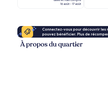
prix
16 août - 17 août
1 009 avis
est
de
125 €
Connectez-vous pour découvrir les 
pouvez bénéficier. Plus de récompen
À propos du quartier