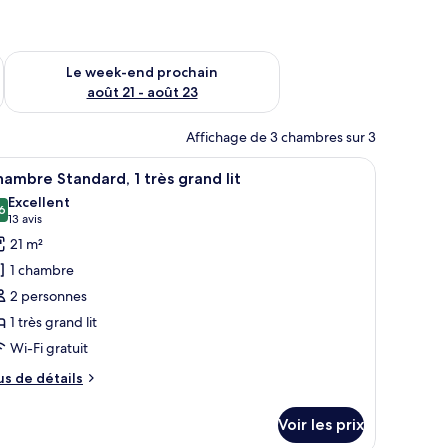
-end août 14 - août 16
Vérifier la disponibilité pour le week-end prochain août 21 - 
Le week-end prochain
août 21 - août 23
Affichage de 3 chambres sur 3
gers.
 deux tables de chevet, une chaise et une fenêtre avec des rideaux légers.
fficher
Une chambre d’hôtel avec un grand lit, deux t
8
ambre Standard, 1 très grand lit
outes
Excellent
s
6
8,6 sur 10
(13 avis)
13 avis
hotos
21 m²
our
1 chambre
e
2 personnes
ype
1 très grand lit
e
Wi-Fi gratuit
hambre :
hambre
us
us de détails
tandard,
e
tails
Voir les prix
r
rès