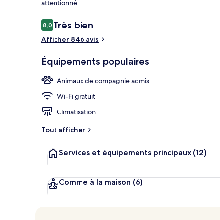
attentionné.
Avis
Très bien
8,0
8,0 sur 10
voyageurs
Afficher 846 avis
Vue depuis l
Équipements populaires
Animaux de compagnie admis
Wi-Fi gratuit
Climatisation
Tout afficher
Services et équipements principaux
(12)
Comme à la maison
(6)