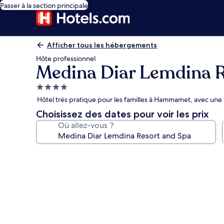
Passer à la section principale
Afficher tous les hébergements
Hôte professionnel
Medina Diar Lemdina R
Hébergement
4.0 étoiles
Hôtel très pratique pour les familles à Hammamet, avec une 
Choisissez des dates pour voir les prix
Où allez-vous ?
Galerie
photos
de
l’hébergement
Medina