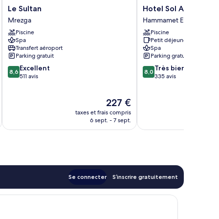
Le
Hotel
Le Sultan
Hotel Sol Azur Beac
Sultan
Sol
Mrezga
Hammamet Est
Mrezga
Azur
Piscine
Piscine
Beach
Spa
Petit déjeuner gratuit
Hammamet
Transfert aéroport
Spa
Est
Parking gratuit
Parking gratuit
8.6
8.0
Excellent
Très bien
8,6
8,0
sur
sur
511 avis
335 avis
10,
10,
Excellent,
Très
Le
227 €
511 avis
bien,
nouveau
335 avis
taxes et frais compris
tax
prix
6 sept. - 7 sept.
est
de
227 €
Se connecter
S’inscrire gratuitement