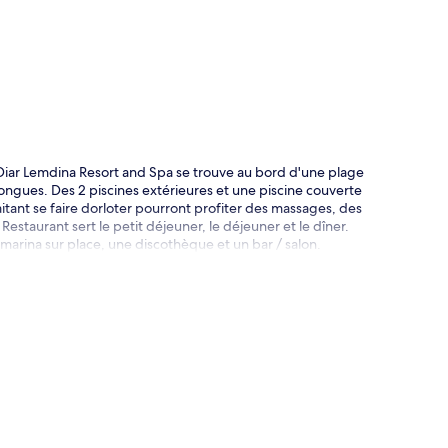
te
iar Lemdina Resort and Spa se trouve au bord d'une plage
longues. Des 2 piscines extérieures et une piscine couverte
tant se faire dorloter pourront profiter des massages, des
estaurant sert le petit déjeuner, le déjeuner et le dîner.
arina sur place, une discothèque et un bar / salon.