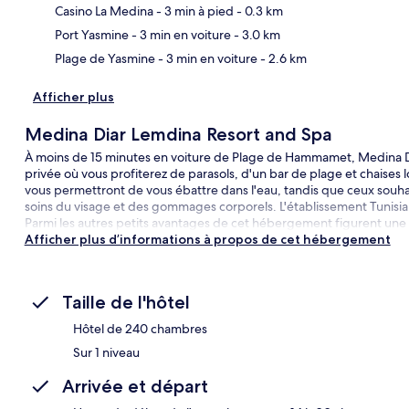
Car
Casino La Medina
- 3 min à pied
- 0.3 km
Port Yasmine
- 3 min en voiture
- 3.0 km
Plage de Yasmine
- 3 min en voiture
- 2.6 km
Afficher plus
Medina Diar Lemdina Resort and Spa
À moins de 15 minutes en voiture de Plage de Hammamet, Medina D
privée où vous profiterez de parasols, d'un bar de plage et chaises 
vous permettront de vous ébattre dans l'eau, tandis que ceux souhai
soins du visage et des gommages corporels. L'établissement Tunisia R
Parmi les autres petits avantages de cet hébergement figurent une m
Afficher plus d’informations à propos de cet hébergement
Taille de l'hôtel
Hôtel de 240 chambres
Sur 1 niveau
Arrivée et départ