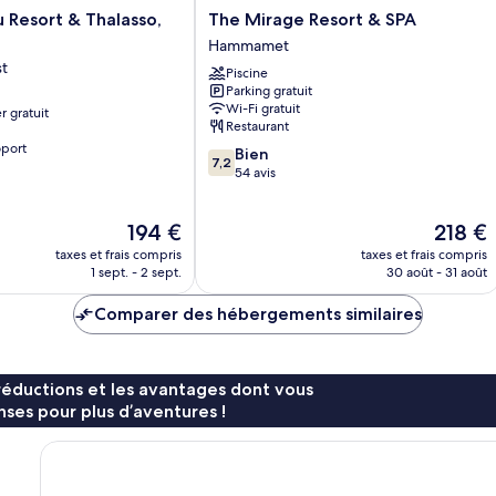
The
u Resort & Thalasso,
The Mirage Resort & SPA
Mirage
Hammamet
Resort
t
Piscine
&
Parking gratuit
SPA
Wi-Fi gratuit
r gratuit
Hammamet
Restaurant
oport
7.2
Bien
7,2
sur
54 avis
10,
Bien,
Le
Le
194 €
218 €
54 avis
nouveau
nouveau
taxes et frais compris
taxes et frais compris
prix
prix
1 sept. - 2 sept.
30 août - 31 août
est
est
de
de
Comparer des hébergements similaires
194 €
218 €
réductions et les avantages dont vous
ses pour plus d’aventures !