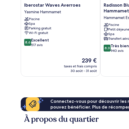
Iberostar
Radisson
Iberostar Waves Averroes
Radisson Bl
Waves
Blu
Hammamet
Yasmine Hammamet
Averroes
Resort
Hammamet Es
Piscine
Yasmine
&
Spa
Hammamet
Thalasso,
Piscine
Parking gratuit
Petit déjeune
Hammamet
Wi-Fi gratuit
Spa
Hammamet
Transfert aér
8.6
Excellent
Est
8,6
sur
517 avis
8.0
Très bien
8,0
10,
sur
940 avis
Excellent,
10,
Le
239 €
517 avis
Très
nouveau
bien,
taxes et frais compris
prix
30 août - 31 août
940 avis
est
de
239 €
Connectez-vous pour découvrir les 
pouvez bénéficier. Plus de récompen
À propos du quartier