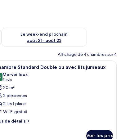
-end août 14 - août 16
Vérifier la disponibilité pour le week-end prochain août 21 - 
Le week-end prochain
août 21 - août 23
Affichage de 4 chambres sur 4
sible par une porte vitrée.
it, des tables de chevet, un canapé, un bureau avec une lampe et un miroir
fficher
Une chambre d’hôtel avec deux lits, une armo
7
hambre Standard Double ou avec lits jumeaux
outes
Merveilleux
s
2
9,2 sur 10
(5 avis)
5 avis
hotos
20 m²
our
2 personnes
e
2 lits 1 place
ype
Wi-Fi gratuit
e
hambre :
us
us de détails
e
hambre
tails
tandard
Voir les prix
r