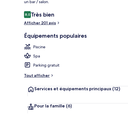
un bar / salon.
Avis
Très bien
8,0
8,0 sur 10
voyageurs
Afficher 201 avis
Vue depuis l
Équipements populaires
Piscine
Spa
Parking gratuit
Tout afficher
Services et équipements principaux
(12)
Pour la famille
(6)