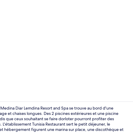
Façade de l
Medina Diar Lemdina Resort and Spa se trouve au bord d'une
age et chaises longues. Des 2 piscines extérieures et une piscine
is que ceux souhaitant se faire dorloter pourront profiter des
Vue de la c
'établissement Tunisia Restaurant sert le petit déjeuner, le
e cet hébergement figurent une marina sur place, une discothèque et