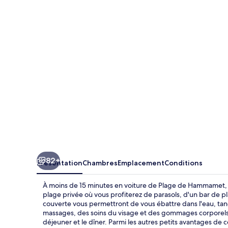
Diar
Lemdina
Resort
and
Spa
82+
Présentation
Chambres
Emplacement
Conditions
À moins de 15 minutes en voiture de Plage de Hammamet, 
plage privée où vous profiterez de parasols, d'un bar de pl
couverte vous permettront de vous ébattre dans l'eau, tand
massages, des soins du visage et des gommages corporels. L
déjeuner et le dîner. Parmi les autres petits avantages d