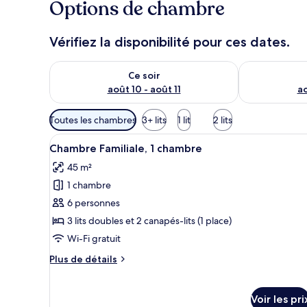
Options de chambre
Vérifiez la disponibilité pour ces dates.
Vérifier la disponibilité pour ce soir août 10 - août 11
Vérifier la di
Ce soir
août 10 - août 11
ao
Filtres
Toutes les chambres
3+ lits
1 lit
2 lits
disponibles
Afficher
Un coin repas avec une table dr
pour
15
Chambre Familiale, 1 chambre
toutes
les
45 m²
les
chambres
1 chambre
photos
pour
6 personnes
ce
3 lits doubles et 2 canapés-lits (1 place)
type
Wi-Fi gratuit
de
Plus
Plus de détails
chambre :
de
Chambre
détails
sur
Familiale,
Voir les pri