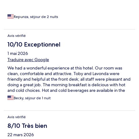
Repunza, séjour de 2 nuits
Avis vérifié
10/10 Exceptionnel
1 mai 2026
Traduire avec Google
We had a wonderful experience at this hotel. Our room was
clean, comfortable and attractive. Toby and Lavonda were
friendly and helpful at the front desk; all staff were pleasant and
doing a great job. The morning breakfast is delicious with hot
and cold choices. Hot and cold beverages are available in the
lobby, presented attractively and conveniently in the main
Becky, séjour de 1 nuit
walkway. TV viewing options included streaming which was very
nice.
Avis vérifié
8/10 Très bien
22 mars 2026