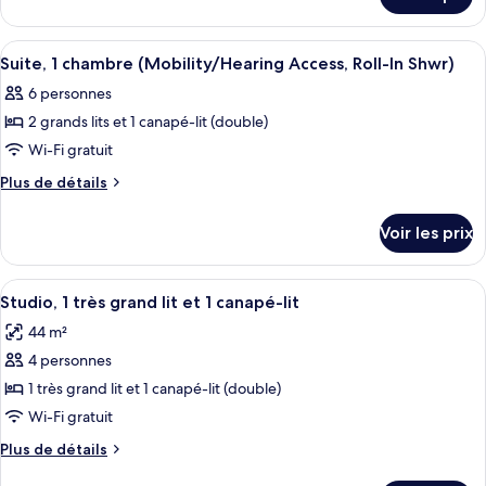
sur
chambre :
le
Studio,
type
Afficher
Une chambre d’hôtel dotée d’un grand li
5
1
de
Suite, 1 chambre (Mobility/Hearing Access, Roll-In Shwr)
toutes
chambre
très
6 personnes
Studio,
les
grand
1
2 grands lits et 1 canapé-lit (double)
photos
lit
très
pour
Wi-Fi gratuit
grand
et
ce
lit
Plus
Plus de détails
1
et
type
de
canapé-
1
détails
de
Voir les prix
lit
canapé-
sur
chambre :
lit
(Hearing
le
Suite,
(Hearing
type
Accessible)
Afficher
Une cuisine de taille réduite, dotée d
Accessible)
5
1
de
Studio, 1 très grand lit et 1 canapé-lit
toutes
chambre
chambre
44 m²
Suite,
les
(Mobility/Hearing
1
4 personnes
photos
Access,
chambre
pour
1 très grand lit et 1 canapé-lit (double)
(Mobility/Hearing
Roll-
ce
Access,
Wi-Fi gratuit
In
Roll-
type
Shwr)
Plus
Plus de détails
In
de
de
Shwr)