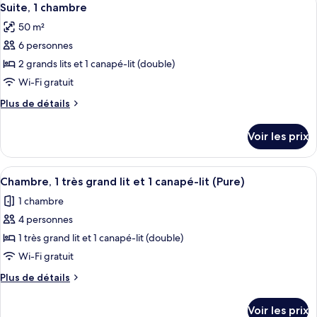
chambre
6
de
Suite, 1 chambre
toutes
chambre
50 m²
Suite,
les
1
6 personnes
photos
chambre
pour
2 grands lits et 1 canapé-lit (double)
ce
Wi-Fi gratuit
type
Plus
Plus de détails
de
de
chambre :
détails
Voir les prix
sur
Suite,
le
1
type
Afficher
Une chambre d’hôtel avec un grand lit,
chambre
6
de
Chambre, 1 très grand lit et 1 canapé-lit (Pure)
toutes
chambre
1 chambre
Suite,
les
1
4 personnes
photos
chambre
pour
1 très grand lit et 1 canapé-lit (double)
ce
Wi-Fi gratuit
type
Plus
Plus de détails
de
de
chambre :
détails
Voir les prix
sur