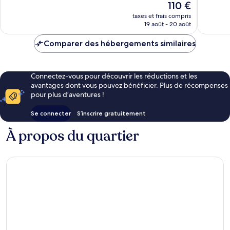
Le
110 €
Excellen
nouveau
1 010 avi
taxes et frais compris
prix
19 août - 20 août
est
de
Comparer des hébergements similaires
110 €
Connectez-vous pour découvrir les réductions et les
avantages dont vous pouvez bénéficier. Plus de récompenses
pour plus d’aventures !
Se connecter
S’inscrire gratuitement
À propos du quartier