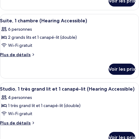
Voir les prix
sur
chambre :
le
Suite,
type
Afficher
Une chambre d’hôtel dotée d’un grand li
5
1
de
Suite, 1 chambre (Hearing Accessible)
toutes
chambre
chambre
6 personnes
Suite,
les
(Hearing
1
2 grands lits et 1 canapé-lit (double)
photos
Accessible)
chambre
pour
Wi-Fi gratuit
(Hearing
ce
Accessible)
Plus
Plus de détails
type
de
détails
de
Voir les prix
sur
chambre :
le
Suite,
type
Afficher
Une chambre d’hôtel équipée d’un lit, 
5
1
de
Studio, 1 très grand lit et 1 canapé-lit (Hearing Accessible)
toutes
chambre
chambre
4 personnes
Suite,
les
(Hearing
1
1 très grand lit et 1 canapé-lit (double)
photos
Accessible)
chambre
pour
Wi-Fi gratuit
(Hearing
ce
Accessible)
Plus
Plus de détails
type
de
détails
de
Voir les prix