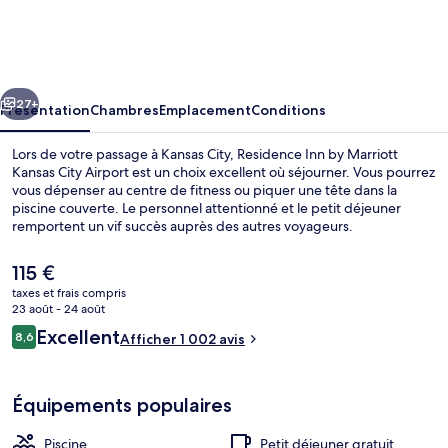
Inn
by
Marriott
cédent
Suivant
Kansas
27+
Présentation
Chambres
Emplacement
Conditions
City
Lors de votre passage à Kansas City, Residence Inn by Marriott
Airport
Kansas City Airport est un choix excellent où séjourner. Vous pourrez
vous dépenser au centre de fitness ou piquer une tête dans la
piscine couverte. Le personnel attentionné et le petit déjeuner
remportent un vif succès auprès des autres voyageurs.
Le
115 €
prix
taxes et frais compris
actuel
23 août - 24 août
Hall
est
Avis
Excellent
8,6
Afficher 1 002 avis
de
8,6 sur 10
voyageurs
115 €.
Équipements populaires
Piscine
Petit déjeuner gratuit