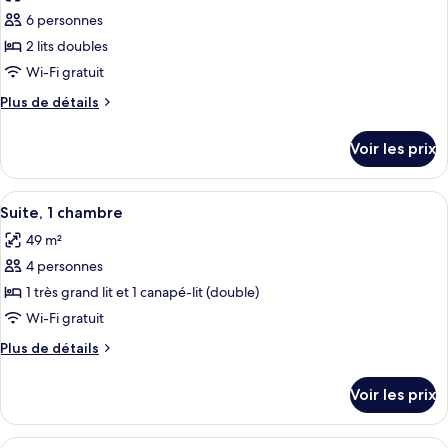
les
2
6 personnes
photos
chambres,
pour
2 lits doubles
cheminée
ce
Wi-Fi gratuit
type
Plus
Plus de détails
de
de
chambre :
détails
Voir les prix
sur
Suite,
le
2
type
Afficher
Une cuisine de taille réduite, dotée d
chambres
5
de
Suite, 1 chambre
toutes
chambre
49 m²
Suite,
les
2
4 personnes
photos
chambres
pour
1 très grand lit et 1 canapé-lit (double)
ce
Wi-Fi gratuit
type
Plus
Plus de détails
de
de
chambre :
détails
Voir les prix
sur
Suite,
le
1
type
Afficher
Une cuisine de taille réduite, dotée d