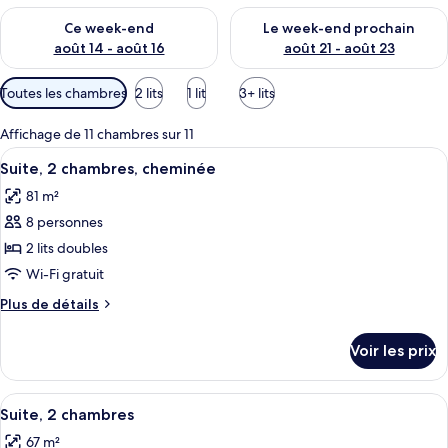
Vérifier la disponibilité pour ce week-end août 14 - août 16
Vérifier la disponibilité pour
Ce week-end
Le week-end prochain
août 14 - août 16
août 21 - août 23
Filtres
Toutes les chambres
2 lits
1 lit
3+ lits
disponibles
pour
Affichage de 11 chambres sur 11
les
Afficher
Une cuisine de taille réduite, dotée d
6
Suite, 2 chambres, cheminée
chambres
toutes
81 m²
les
8 personnes
photos
pour
2 lits doubles
ce
Wi-Fi gratuit
type
Plus
Plus de détails
de
de
chambre :
détails
Voir les prix
sur
Suite,
le
2
type
Afficher
Une cuisine de taille réduite, dotée d
chambres,
5
de
Suite, 2 chambres
toutes
chambre
cheminée
67 m²
Suite,