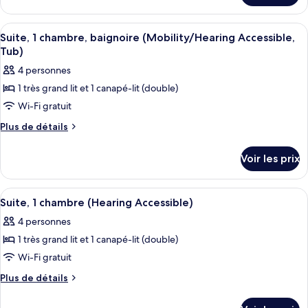
Chambre,
le
1
type
Afficher
Une chambre d’hôtel dotée d’un grand li
très
5
de
Suite, 1 chambre, baignoire (Mobility/Hearing Accessible,
toutes
chambre
grand
Tub)
Chambre,
les
lit
4 personnes
1
photos
et
très
1 très grand lit et 1 canapé-lit (double)
pour
1
grand
Wi-Fi gratuit
ce
lit
canapé-
et
type
Plus
Plus de détails
lit
1
de
de
(Pure)
canapé-
détails
chambre :
Voir les prix
lit
sur
Suite,
(Pure)
le
1
type
Afficher
Une chambre d’hôtel dotée d’un grand li
5
de
chambre,
Suite, 1 chambre (Hearing Accessible)
toutes
chambre
baignoire
4 personnes
Suite,
les
(Mobility/Hearing
1
1 très grand lit et 1 canapé-lit (double)
photos
Accessible,
chambre,
pour
Wi-Fi gratuit
baignoire
Tub)
ce
(Mobility/Hearing
Plus
Plus de détails
Accessible,
type
de
Tub)
détails
de