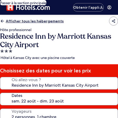
Passer à la section principale
Obtenir l’appli
Afficher tous les hébergements
Hôte professionnel
Residence Inn by Marriott Kansas
City Airport
Hébergement
3.0 étoiles
Hôtel à Kansas City avec une piscine couverte
Choisissez des dates pour voir les prix
Où allez-vous ?
Dates
Voyageurs