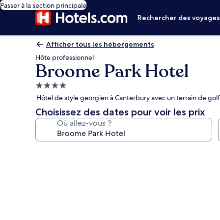
Passer à la section principale
Rechercher des voyage
Afficher tous les hébergements
Hôte professionnel
Broome Park Hotel
Hébergement
4.0 étoiles
Hôtel de style georgien à Canterbury avec un terrain de golf
Choisissez des dates pour voir les prix
Où allez-vous ?
Galerie
photos
de
l’hébergement
Broome