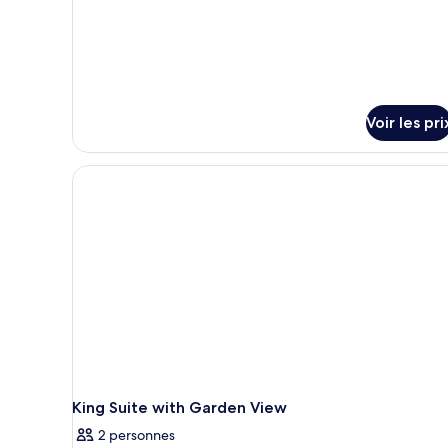
le
type
de
chambre
Chambre
Double
Voir les pri
Exécutive
King Suite with Garden View
2 personnes