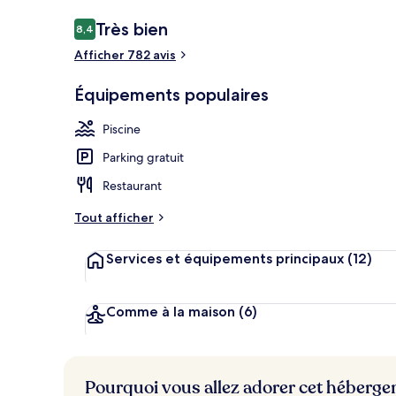
Avis
Très bien
8,4
8,4 sur 10
voyageurs
Afficher 782 avis
Entrée intéri
Équipements populaires
Piscine
Parking gratuit
Restaurant
Tout afficher
Services et équipements principaux
(12)
Comme à la maison
(6)
Pourquoi vous allez adorer cet héberg