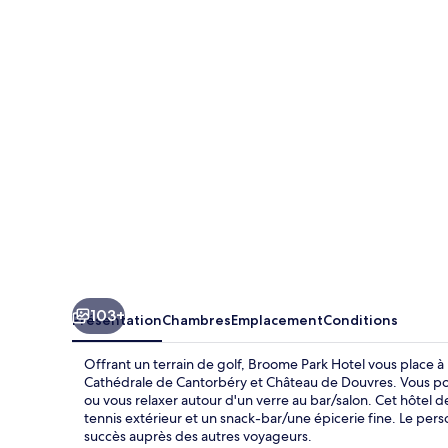
Park
Hotel
103+
Présentation
Chambres
Emplacement
Conditions
Offrant un terrain de golf, Broome Park Hotel vous place 
Cathédrale de Cantorbéry et Château de Douvres. Vous pourr
ou vous relaxer autour d'un verre au bar/salon. Cet hôtel de
tennis extérieur et un snack-bar/une épicerie fine. Le per
succès auprès des autres voyageurs.