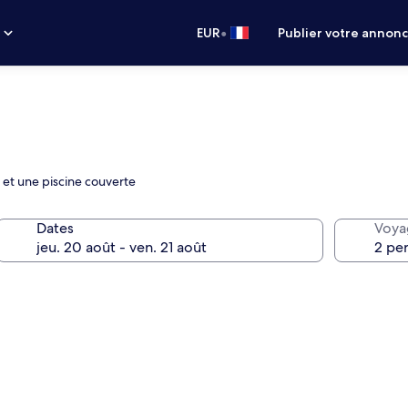
•
s
EUR
Publier votre annon
 et une piscine couverte
Dates
Voya