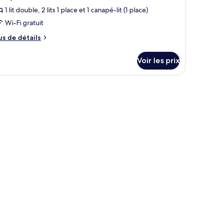
1 lit double, 2 lits 1 place et 1 canapé-lit (1 place)
Wi-Fi gratuit
us
us de détails
e
tails
Voir les prix
r
pe
e
hambre
odge