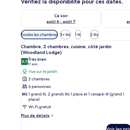
Vérifiez la disponibilité pour ces dates.
Vérifier la disponibilité pour ce soir août 6 - août 7
Vérifier la di
Ce soir
août 6 - août 7
a
Filtres
Toutes les chambres
3+ lits
1 lit
2 lits
disponibles
Afficher
Un bâtiment écologique doté d’u
pour
9
Chambre, 2 chambres, cuisine, côté jardin
toutes
les
(Woodland Lodge)
les
chambres
Très bien
8,0
photos
8,0 sur 10
(17 avis)
17 avis
pour
Vue sur le jardin
ce
2 chambres
type
6 personnes
de
1 grand lit, 2 grands lits 1 place et 1 canapé-lit (grand 1
chambre :
place)
Chambre,
Wi-Fi gratuit
2
Plus
Plus de détails
chambres,
de
cuisine,
détails
Voir les pri