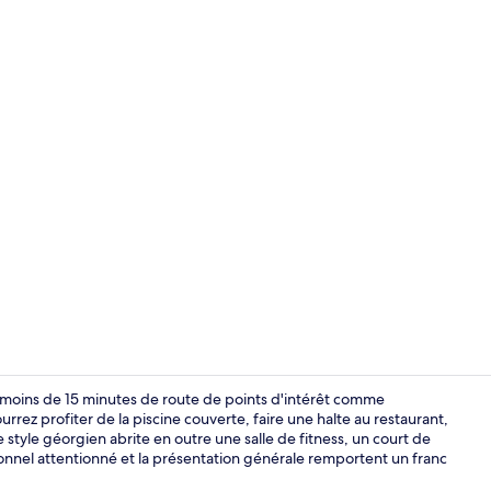
Chambre, 2 c
à moins de 15 minutes de route de points d'intérêt comme
ez profiter de la piscine couverte, faire une halte au restaurant,
 style géorgien abrite en outre une salle de fitness, un court de
Salon du hal
sonnel attentionné et la présentation générale remportent un franc