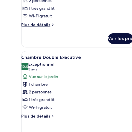
pour
2 personnes
ce
1 très grand lit
type
Wi-Fi gratuit
de
Plus
Plus de détails
chambre :
de
Suite,
détails
Voir les pri
sur
1
le
très
type
Afficher
Une chambre d’hôtel avec un gr
grand
6
de
Chambre Double Exécutive
toutes
lit,
chambre
Exceptionnel
Suite,
les
10,0
vue
10,0 sur 10
(3 avis)
3 avis
1
photos
jardin
Vue sur le jardin
très
pour
grand
1 chambre
ce
lit,
2 personnes
vue
type
jardin
1 très grand lit
de
Wi-Fi gratuit
chambre :
Chambre
Plus
Plus de détails
Double
de
détails
Exécutive
sur