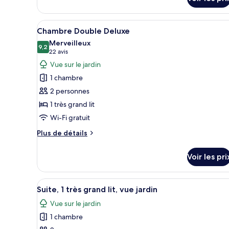
côté
sur
jardin
le
type
(Woodland
Afficher
Une chambre à coucher avec un
5
de
Chambre Double Deluxe
Lodge)
toutes
chambre
Merveilleux
Chambre,
les
9,2
9,2 sur 10
(22 avis)
22 avis
2
photos
Vue sur le jardin
chambres,
pour
cuisine,
1 chambre
ce
côté
2 personnes
jardin
type
(Woodland
1 très grand lit
de
Lodge)
Wi-Fi gratuit
chambre :
Chambre
Plus
Plus de détails
Double
de
détails
Deluxe
Voir les pri
sur
le
type
Afficher
Une chambre à coucher luxueuse
8
de
Suite, 1 très grand lit, vue jardin
toutes
chambre
Vue sur le jardin
Chambre
les
Double
1 chambre
photos
Deluxe