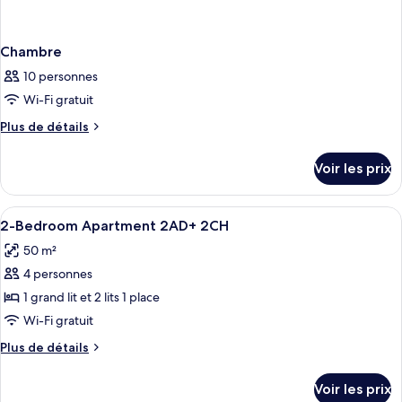
Chambre
10 personnes
Wi-Fi gratuit
Plus
Plus de détails
de
détails
Voir les prix
sur
le
type
Afficher
Coin séjour | Télévision à écran plat 
2
de
2-Bedroom Apartment 2AD+ 2CH
toutes
chambre
50 m²
Chambre
les
4 personnes
photos
pour
1 grand lit et 2 lits 1 place
ce
Wi-Fi gratuit
type
Plus
Plus de détails
de
de
chambre :
détails
Voir les prix
sur
2-