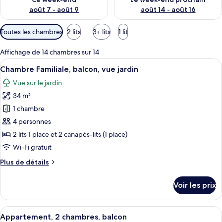
août 7 - août 9
août 14 - août 16
Filtres
Toutes les chambres
2 lits
3+ lits
1 lit
disponibles
pour
Affichage de 14 chambres sur 14
les
Afficher
Un balcon avec des fauteuils en osier 
6
Chambre Familiale, balcon, vue jardin
chambres
toutes
Vue sur le jardin
les
34 m²
photos
pour
1 chambre
ce
4 personnes
type
2 lits 1 place et 2 canapés-lits (1 place)
de
Wi-Fi gratuit
chambre :
Plus
Plus de détails
Chambre
de
Familiale,
détails
Voir les prix
balcon,
sur
le
vue
type
Afficher
Un salon moderne avec un canapé, une 
jardin
8
de
Appartement, 2 chambres, balcon