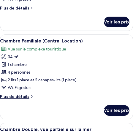
chambre :
Plus
Plus de détails
Chambre
de
Double
détails
Voir les prix
Supérieure
sur
le
type
Afficher
Une chambre d’hôtel avec deux lits, un
9
de
Chambre Familiale (Central Location)
toutes
chambre
Vue sur le complexe touristique
Chambre
les
Double
34 m²
photos
Supérieure
pour
1 chambre
ce
4 personnes
type
2 lits 1 place et 2 canapés-lits (1 place)
de
Wi-Fi gratuit
chambre :
Plus
Plus de détails
Chambre
de
Familiale
détails
Voir les prix
(Central
sur
le
Location)
type
Afficher
Un balcon avec une balustrade blanche,
6
de
Chambre Double, vue partielle sur la mer
toutes