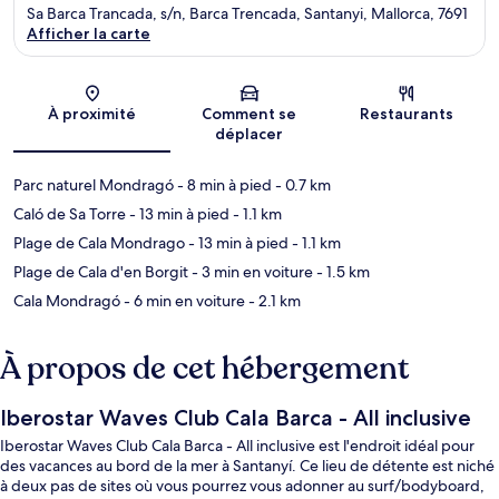
Sa Barca Trancada, s/n, Barca Trencada, Santanyi, Mallorca, 7691
Afficher la carte
Carte
À proximité
Comment se
Restaurants
déplacer
Parc naturel Mondragó
- 8 min à pied
- 0.7 km
Caló de Sa Torre
- 13 min à pied
- 1.1 km
Plage de Cala Mondrago
- 13 min à pied
- 1.1 km
Plage de Cala d'en Borgit
- 3 min en voiture
- 1.5 km
Cala Mondragó
- 6 min en voiture
- 2.1 km
À propos de cet hébergement
Iberostar Waves Club Cala Barca - All inclusive
Iberostar Waves Club Cala Barca - All inclusive est l'endroit idéal pour
des vacances au bord de la mer à Santanyí. Ce lieu de détente est niché
à deux pas de sites où vous pourrez vous adonner au surf/bodyboard,