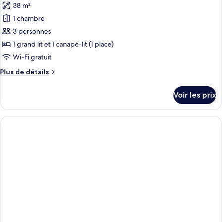
Familiale,
38 m²
photos
balcon
pour
1 chambre
ce
3 personnes
type
1 grand lit et 1 canapé-lit (1 place)
de
Wi-Fi gratuit
chambre :
Plus
Plus de détails
Suite
de
Junior,
détails
Voir les prix
balcon
sur
le
type
de
chambre
Suite
Junior,
balcon