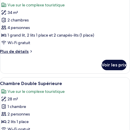
toutes
chambre
Vue sur le complexe touristique
Chambre
les
Familiale,
34 m²
photos
balcon,
pour
2 chambres
vue
ce
jardin
4 personnes
type
1 grand lit, 2 lits 1 place et 2 canapés-lits (1 place)
de
Wi-Fi gratuit
chambre :
Plus
Plus de détails
Appartement,
de
2
détails
Voir les prix
chambres,
sur
le
balcon
type
Afficher
Une chambre d’hôtel avec un lit, un té
6
de
Chambre Double Supérieure
toutes
chambre
Vue sur le complexe touristique
Appartement,
les
2
28 m²
photos
chambres,
pour
1 chambre
balcon
ce
2 personnes
type
2 lits 1 place
de
Wi-Fi gratuit