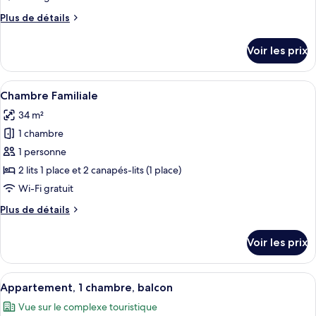
chambre :
Plus
Plus de détails
Suite
de
Junior,
détails
Voir les prix
vue
sur
le
mer
type
Afficher
Une chambre d’hôtel avec un lit, une t
6
de
Chambre Familiale
toutes
chambre
34 m²
Suite
les
Junior,
1 chambre
photos
vue
pour
1 personne
mer
ce
2 lits 1 place et 2 canapés-lits (1 place)
type
Wi-Fi gratuit
de
Plus
Plus de détails
chambre :
de
Chambre
détails
Voir les prix
sur
Familiale
le
type
Afficher
Une chambre moderne avec un canapé, u
6
de
Appartement, 1 chambre, balcon
toutes
chambre
Vue sur le complexe touristique
Chambre
les