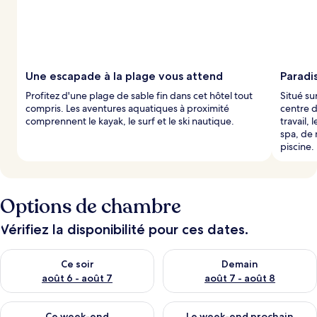
Une escapade à la plage vous attend
Paradis
Profitez d'une plage de sable fin dans cet hôtel tout
Situé su
compris. Les aventures aquatiques à proximité
centre d
comprennent le kayak, le surf et le ski nautique.
travail,
spa, de 
piscine.
Options de chambre
Vérifiez la disponibilité pour ces dates.
Vérifier la disponibilité pour ce soir août 6 - août 7
Vérifier la disponibilité pour 
Ce soir
Demain
août 6 - août 7
août 7 - août 8
Vérifier la disponibilité pour ce week-end août 7 - août 9
Vérifier la disponibilité pour 
Ce week-end
Le week-end prochain