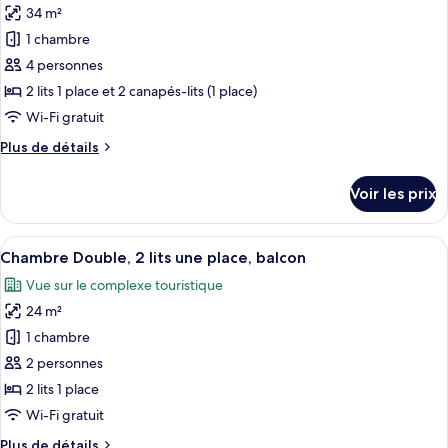
Familiale
34 m²
photos
pour
1 chambre
ce
4 personnes
type
2 lits 1 place et 2 canapés-lits (1 place)
de
Wi-Fi gratuit
chambre :
Plus
Plus de détails
Appartement,
de
1
détails
Voir les prix
chambre,
sur
le
balcon
type
Afficher
Une table ronde sur laquelle se trouven
5
de
Chambre Double, 2 lits une place, balcon
toutes
chambre
Vue sur le complexe touristique
Appartement,
les
1
24 m²
photos
chambre,
pour
1 chambre
balcon
ce
2 personnes
type
2 lits 1 place
de
Wi-Fi gratuit
chambre :
Plus
Plus de détails