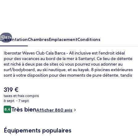
Iberostar
Waves
Club
Cala
cédent
Suivant
Barca
87+
Présentation
Chambres
Emplacement
Conditions
-
Iberostar Waves Club Cala Barca - All inclusive est l'endroit idéal
All
pour des vacances au bord de la mer à Santanyí. Ce lieu de détente
est niché à deux pas de sites où vous pourrez vous adonner au
inclusive
surf/bodyboard, au ski nautique, et au kayak. 8 piscines extérieures
sont à votre disposition pour des moments de pure détente, tandis
que ceux souhaitant se faire chouchouter pourront profiter des
massages thaïs du spa. L'établissement Baleares, l'un des 5
Le
319 €
restaurants, sert le dîner. Cet hébergement tout inclus abrite en
prix
taxes et frais compris
outre 3 bars/lounges, un club pour enfants (gratuit) et un bar en
actuel
6 sept. - 7 sept.
bord de piscine. Les autres voyageurs adorent le personnel
Jardin
est
Avis
attentionné.
Très bien
8,4
Afficher 860 avis
de
8,4 sur 10
voyageurs
319 €.
Équipements populaires