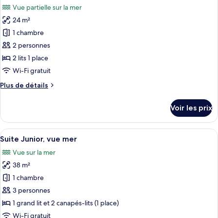
chambre
Vue partielle sur la mer
Chambre
les
Familiale
24 m²
photos
(Central
pour
1 chambre
Location)
ce
2 personnes
type
2 lits 1 place
de
Wi-Fi gratuit
chambre :
Plus
Plus de détails
Chambre
de
Double,
détails
Voir les prix
vue
sur
le
partielle
type
Afficher
Un salon moderne avec un canapé, une p
sur
7
de
Suite Junior, vue mer
toutes
la
chambre
Vue sur la mer
Chambre
les
mer
Double,
38 m²
photos
vue
pour
1 chambre
partielle
ce
sur
3 personnes
la
type
1 grand lit et 2 canapés-lits (1 place)
mer
de
Wi-Fi gratuit