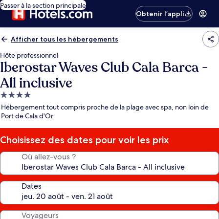
Passer à la section principale
Obtenir l’appli
Afficher tous les hébergements
Hôte professionnel
Iberostar Waves Club Cala Barca -
All inclusive
Hébergement
4.0 étoiles
Hébergement tout compris proche de la plage avec spa, non loin de
Port de Cala d'Or
Choisissez des dates pour voir les prix
Où allez-vous ?
Dates
Voyageurs