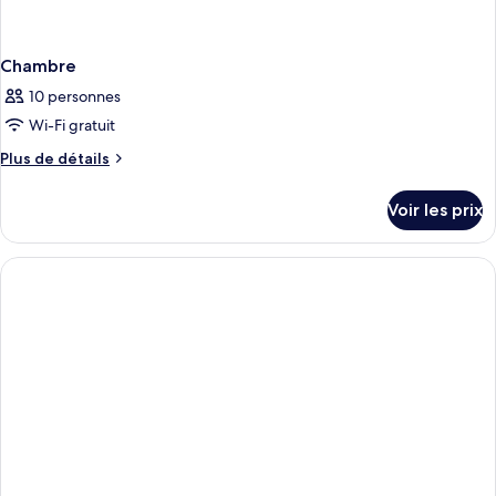
Chambre
10 personnes
Wi-Fi gratuit
Plus
Plus de détails
de
détails
Voir les prix
sur
le
type
de
chambre
Chambre