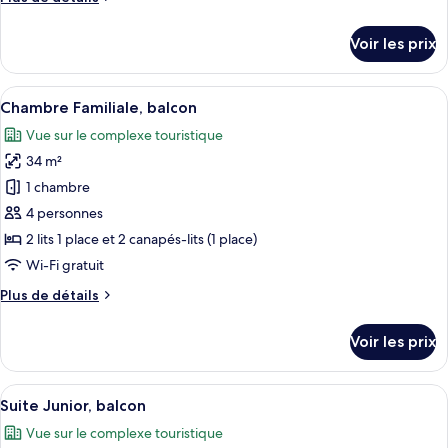
Chambre
de
Double,
détails
Voir les prix
2
sur
le
lits
type
Afficher
Un balcon avec des balustrades blanche
une
6
de
Chambre Familiale, balcon
toutes
place,
chambre
Vue sur le complexe touristique
Chambre
les
balcon
Double,
34 m²
photos
2
pour
1 chambre
lits
ce
une
4 personnes
place,
type
2 lits 1 place et 2 canapés-lits (1 place)
balcon
de
Wi-Fi gratuit
chambre :
Plus
Plus de détails
Chambre
de
Familiale,
détails
Voir les prix
balcon
sur
le
type
Afficher
Un salon moderne avec un canapé, une p
7
de
Suite Junior, balcon
toutes
chambre
Vue sur le complexe touristique
Chambre
les