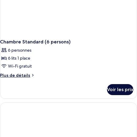
Chambre Standard (6 persons)
6 personnes
6 lits 1 place
Wi-Fi gratuit
Plus
Plus de détails
de
détails
Voir les prix
sur
le
type
de
chambre
Chambre
Standard
(6
persons)