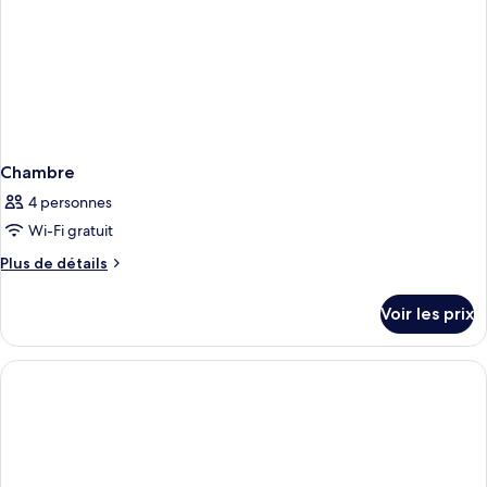
Chambre
4 personnes
Wi-Fi gratuit
Plus
Plus de détails
de
détails
Voir les prix
sur
le
type
de
chambre
Chambre