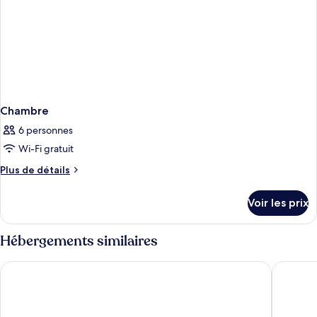
Chambre
6 personnes
Wi-Fi gratuit
Plus
Plus de détails
de
détails
Voir les prix
sur
le
type
Hébergements similaires
de
chambre
Villa Livadaros
Villa Aga
Chambre