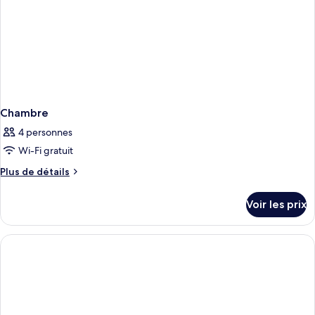
Chambre
4 personnes
Wi-Fi gratuit
Plus
Plus de détails
de
détails
Voir les prix
sur
le
type
de
chambre
Chambre