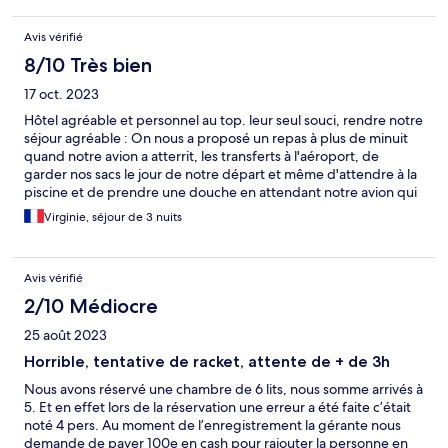
Avis vérifié
8/10 Très bien
17 oct. 2023
Hôtel agréable et personnel au top. leur seul souci, rendre notre
séjour agréable : On nous a proposé un repas à plus de minuit
quand notre avion a atterrit, les transferts à l'aéroport, de
garder nos sacs le jour de notre départ et même d'attendre à la
piscine et de prendre une douche en attendant notre avion qui
ne décollait qu'à 23h (alors que la chambre était rendu depuis
Virginie, séjour de 3 nuits
11h). Le personnel du bar-restaurant est exceptionnel : très
agréable et généreux, ils nous ont offert 3 verres de vin au bord
de la piscine et un yogourt aux fruits frais et miel au petit
Avis vérifié
déjeuner. Je recommande plus plus Les petits moins ne sont pas
de la responsabilité de l'hôtel : l'environnement est sale (comme
2/10 Médiocre
tout Santorin d'ailleurs) et la route pour aller à Fira à pied est
25 août 2023
dangereuse car il n'y a pas de trottoir
Horrible, tentative de racket, attente de + de 3h
Nous avons réservé une chambre de 6 lits, nous somme arrivés à
5. Et en effet lors de la réservation une erreur a été faite c’était
noté 4 pers. Au moment de l’enregistrement la gérante nous
demande de payer 100e en cash pour rajouter la personne en