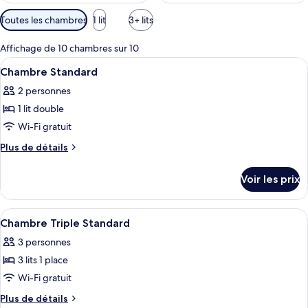
Filtres
Toutes les chambres
1 lit
3+ lits
disponibles
pour
Affichage de 10 chambres sur 10
les
Afficher
Une chambre à coucher avec un lit, un
1
Chambre Standard
chambres
toutes
2 personnes
les
1 lit double
photos
pour
Wi-Fi gratuit
ce
Plus
Plus de détails
type
de
détails
de
Voir les prix
sur
chambre :
le
Chambre
type
Afficher
Une pièce comprenant un lit, une petit
1
Standard
de
Chambre Triple Standard
toutes
chambre
3 personnes
Chambre
les
Standard
3 lits 1 place
photos
pour
Wi-Fi gratuit
ce
Plus
Plus de détails