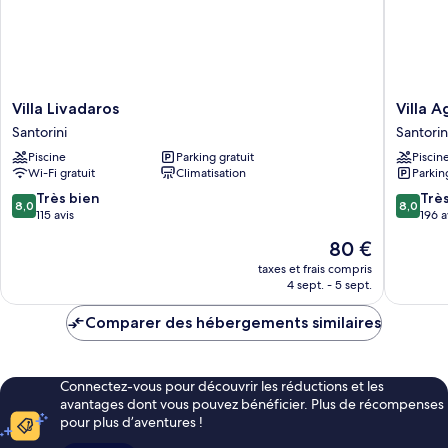
Villa
Villa
Villa Livadaros
Villa A
Livadaros
Agas
Santorini
Santorin
Santorini
Santorin
Piscine
Parking gratuit
Piscin
Wi-Fi gratuit
Climatisation
Parkin
8.0
8.0
Très bien
Trè
8,0
8,0
sur
sur
115 avis
196 a
10,
10,
Le
80 €
Très
Très
nouveau
bien,
bien,
taxes et frais compris
prix
4 sept. - 5 sept.
115 avis
196 avis
est
de
Comparer des hébergements similaires
80 €
Connectez-vous pour découvrir les réductions et les
avantages dont vous pouvez bénéficier. Plus de récompenses
pour plus d’aventures !