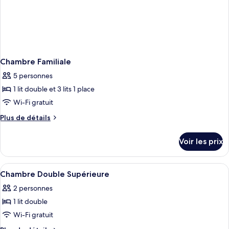
Chambre Familiale
5 personnes
1 lit double et 3 lits 1 place
Wi-Fi gratuit
Plus
Plus de détails
de
détails
Voir les prix
sur
le
type
Afficher
Une chambre à coucher comprenant un 
7
de
Chambre Double Supérieure
toutes
chambre
2 personnes
Chambre
les
Familiale
1 lit double
photos
pour
Wi-Fi gratuit
ce