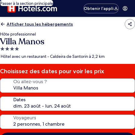
Passer à la section principale
Obtenir l’appli
Afficher tous les hébergements
Hôte professionnel
Villa Manos
Hébergement
4.0 étoiles
Hôtel avec un restaurant - Caldeira de Santorin à 2,2 km
Choisissez des dates pour voir les prix
Où allez-vous ?
Dates
Voyageurs