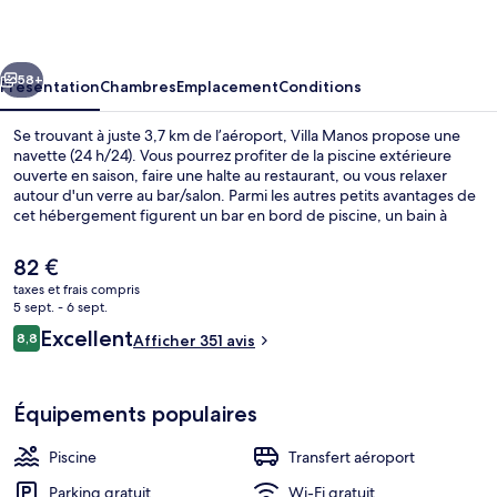
cédent
Suivant
58+
Présentation
Chambres
Emplacement
Conditions
Se trouvant à juste 3,7 km de l’aéroport, Villa Manos propose une
navette (24 h/24). Vous pourrez profiter de la piscine extérieure
ouverte en saison, faire une halte au restaurant, ou vous relaxer
autour d'un verre au bar/salon. Parmi les autres petits avantages de
cet hébergement figurent un bar en bord de piscine, un bain à
remous, et un snack-bar/une épicerie fine. Les autres voyageurs ne
tarissent pas d'éloges en ce qui concerne le personnel attentionné.
Le
82 €
prix
taxes et frais compris
actuel
5 sept. - 6 sept.
Extérieur
est
Avis
Excellent
8,8
Afficher 351 avis
de
8,8 sur 10
voyageurs
82 €.
Équipements populaires
Piscine
Transfert aéroport
Parking gratuit
Wi-Fi gratuit