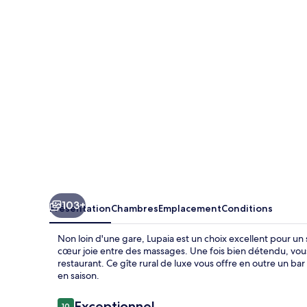
103+
Présentation
Chambres
Emplacement
Conditions
Non loin d'une gare, Lupaia est un choix excellent pour un 
cœur joie entre des massages. Une fois bien détendu, vous
restaurant. Ce gîte rural de luxe vous offre en outre un bar
en saison.
Avis
Exceptionnel
10