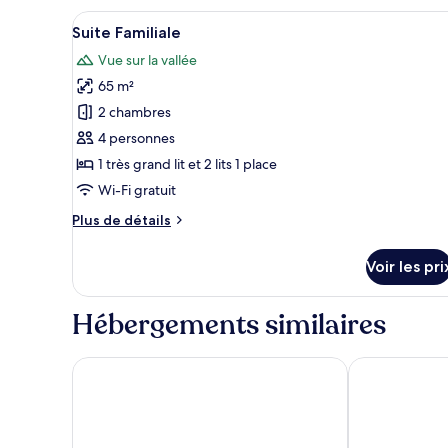
chambre
Afficher
Un salon avec un canapé, une ta
Chambre
7
Suite Familiale
toutes
Classique
Vue sur la vallée
les
65 m²
photos
pour
2 chambres
ce
4 personnes
type
1 très grand lit et 2 lits 1 place
de
Wi-Fi gratuit
chambre :
Plus
Plus de détails
Suite
de
Familiale
détails
Voir les pri
sur
le
type
Hébergements similaires
de
chambre
Suite
Precise Tale Poggio Alla Sala
Relais Villa G
Familiale