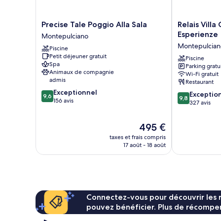
Precise
Relais
Precise Tale Poggio Alla Sala
Relais Villa
Tale
Villa
Esperienze
Montepulciano
Poggio
Grazianella
Montepulcian
Piscine
Alla
-
Petit déjeuner gratuit
Sala
UNA
Piscine
Spa
Parking gratu
Montepulciano
Esperienze
Animaux de compagnie
Wi-Fi gratuit
Montepulcian
admis
Restaurant
9.6
Exceptionnel
9.8
Exceptio
9,6
9,8
sur
156 avis
sur
327 avis
10,
10,
Exceptionnel,
Exceptionnel,
Le
495 €
156 avis
327 avis
nouveau
taxes et frais compris
prix
17 août - 18 août
est
de
495 €
Connectez-vous pour découvrir les 
pouvez bénéficier. Plus de récompen