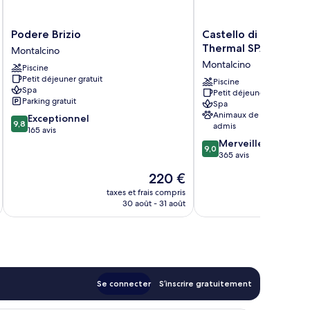
Podere
Castello
Podere Brizio
Castello di Velona R
Brizio
di
Thermal SPA & Wine
Montalcino
Montalcino
Velona
Montalcino
Piscine
Resort
Petit déjeuner gratuit
Thermal
Piscine
Spa
Petit déjeuner gratuit
SPA
Parking gratuit
Spa
&
Animaux de compagnie
9.8
Exceptionnel
Winery
9,8
admis
sur
165 avis
Montalcino
10,
9.0
Merveilleux
9,0
Exceptionnel,
sur
365 avis
165 avis
10,
Le
220 €
Merveilleux,
nouveau
365 avis
taxes et frais compris
tax
prix
30 août - 31 août
est
de
220 €
Se connecter
S’inscrire gratuitement