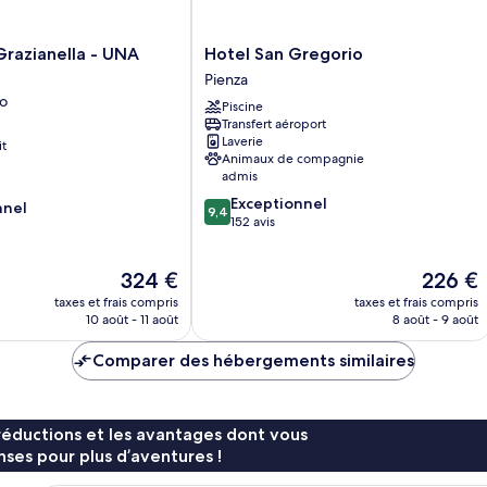
Hotel
 Grazianella - UNA
Hotel San Gregorio
San
Pienza
Gregorio
o
Piscine
Pienza
Transfert aéroport
Laverie
it
Animaux de compagnie
o
admis
9.4
Exceptionnel
nnel
9,4
sur
152 avis
10,
Exceptionnel,
Le
Le
324 €
226 €
152 avis
nouveau
nouveau
taxes et frais compris
taxes et frais compris
prix
prix
10 août - 11 août
8 août - 9 août
est
est
de
de
Comparer des hébergements similaires
324 €
226 €
réductions et les avantages dont vous
ses pour plus d’aventures !