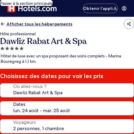
Passer à la section principale
Obtenir l’appli
Afficher tous les hébergements
Hôte professionnel
Dawliz Rabat Art & Spa
Hébergement
5.0 étoiles
Hôtel de luxe avec un spa proposant des soins complets - Marina
Bouregreg à 1,1 km
Choisissez des dates pour voir les prix
Où allez-vous ?
Dates
Voyageurs