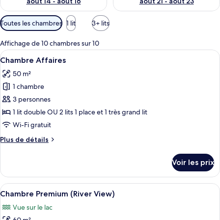
août 14 - août 16
août 21 - août 23
Filtres
Toutes les chambres
1 lit
3+ lits
disponibles
pour
Affichage de 10 chambres sur 10
les
Afficher
Une chambre d’hôtel avec deux lits, un 
3
Chambre Affaires
chambres
toutes
50 m²
les
1 chambre
photos
pour
3 personnes
ce
1 lit double OU 2 lits 1 place et 1 très grand lit
type
Wi-Fi gratuit
de
Plus
Plus de détails
chambre :
de
Chambre
détails
Voir les prix
sur
Affaires
le
type
Afficher
Un espace piscine avec des chaises lon
4
de
Chambre Premium (River View)
toutes
chambre
Vue sur le lac
Chambre
les
Affaires