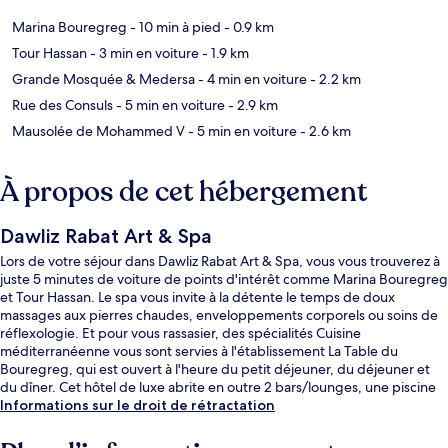
Marina Bouregreg
- 10 min à pied
- 0.9 km
Tour Hassan
- 3 min en voiture
- 1.9 km
Grande Mosquée & Medersa
- 4 min en voiture
- 2.2 km
Rue des Consuls
- 5 min en voiture
- 2.9 km
Mausolée de Mohammed V
- 5 min en voiture
- 2.6 km
À propos de cet hébergement
Dawliz Rabat Art & Spa
Lors de votre séjour dans Dawliz Rabat Art & Spa, vous vous trouverez à
juste 5 minutes de voiture de points d'intérêt comme Marina Bouregreg
et Tour Hassan. Le spa vous invite à la détente le temps de doux
massages aux pierres chaudes, enveloppements corporels ou soins de
réflexologie. Et pour vous rassasier, des spécialités Cuisine
méditerranéenne vous sont servies à l'établissement La Table du
Bouregreg, qui est ouvert à l'heure du petit déjeuner, du déjeuner et
du dîner. Cet hôtel de luxe abrite en outre 2 bars/lounges, une piscine
extérieure et un bar en bord de piscine. L'hébergement se situe à une
Informations sur le droit de rétractation
très courte distance à pied des transports publics : Arrêt de tram Bab
Lamrissa se trouve à 9 min et Arrêt de tram Gare de Salé, à 15 min.