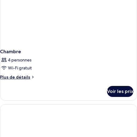
View)
Chambre
4 personnes
Wi-Fi gratuit
Plus
Plus de détails
de
détails
Voir les prix
sur
le
type
de
chambre
Chambre