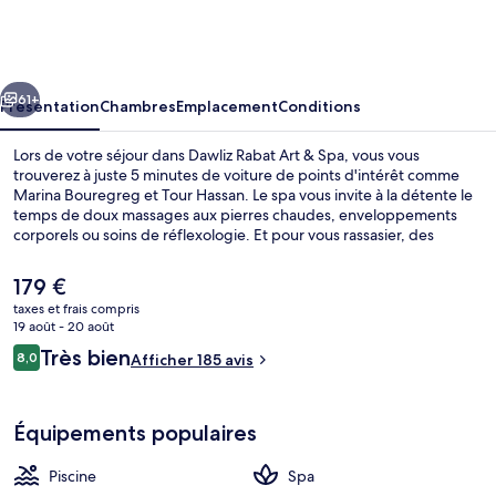
Rabat
Art
&
cédent
Suivant
Spa
61+
Présentation
Chambres
Emplacement
Conditions
Lors de votre séjour dans Dawliz Rabat Art & Spa, vous vous
trouverez à juste 5 minutes de voiture de points d'intérêt comme
Marina Bouregreg et Tour Hassan. Le spa vous invite à la détente le
temps de doux massages aux pierres chaudes, enveloppements
corporels ou soins de réflexologie. Et pour vous rassasier, des
spécialités Cuisine méditerranéenne vous sont servies à
l'établissement La Table du Bouregreg, qui est ouvert à l'heure du
Le
179 €
petit déjeuner, du déjeuner et du dîner. Cet hôtel de luxe abrite en
prix
taxes et frais compris
outre 2 bars/lounges, une piscine extérieure et un bar en bord de
actuel
19 août - 20 août
piscine. L'hébergement se situe à une très courte distance à pied
Extérieur
est
Avis
des transports publics : Arrêt de tram Bab Lamrissa se trouve à 9 min
Très bien
8,0
Afficher 185 avis
de
8,0 sur 10
et Arrêt de tram Gare de Salé, à 15 min.
voyageurs
179 €.
Équipements populaires
Piscine
Spa