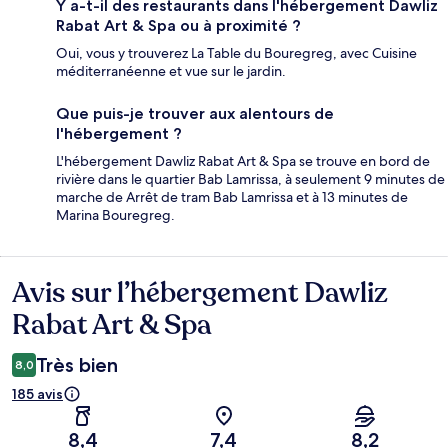
Y a-t-il des restaurants dans l'hébergement Dawliz
Rabat Art & Spa ou à proximité ?
Oui, vous y trouverez La Table du Bouregreg, avec Cuisine
méditerranéenne et vue sur le jardin.
Que puis-je trouver aux alentours de
l'hébergement ?
L'hébergement Dawliz Rabat Art & Spa se trouve en bord de
rivière dans le quartier Bab Lamrissa, à seulement 9 minutes de
marche de Arrêt de tram Bab Lamrissa et à 13 minutes de
Marina Bouregreg.
Avis sur l’hébergement Dawliz
Avis
Rabat Art & Spa
Très bien
8,0
185 avis
8,4
7,4
8,2