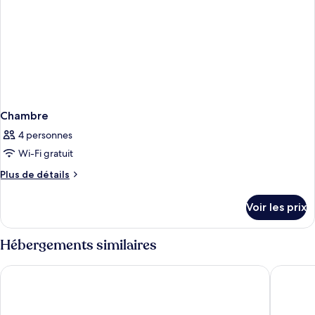
Chambre
4 personnes
Wi-Fi gratuit
Plus
Plus de détails
de
détails
Voir les prix
sur
le
type
Hébergements similaires
de
chambre
Waldorf Astoria Rabat Salé
ONOMO H
Chambre