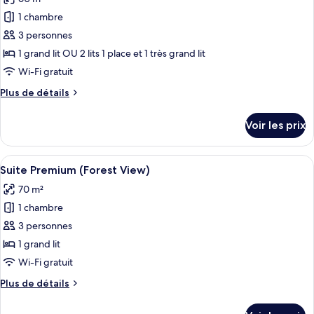
photos
(River
pour
1 chambre
View)
ce
3 personnes
type
1 grand lit OU 2 lits 1 place et 1 très grand lit
de
Wi-Fi gratuit
chambre :
Plus
Plus de détails
Chambre
de
Premium
détails
Voir les prix
(Garden
sur
le
View)
type
Afficher
Une chambre d’hôtel moderne, dotée d’
2
de
Suite Premium (Forest View)
toutes
chambre
70 m²
Chambre
les
Premium
1 chambre
photos
(Garden
pour
3 personnes
View)
ce
1 grand lit
type
Wi-Fi gratuit
de
Plus
Plus de détails
chambre :
de
Suite
détails