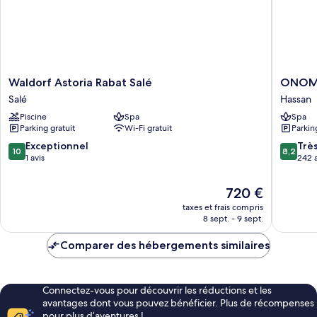
Waldorf
ONOM
Waldorf Astoria Rabat Salé
ONOMO
Astoria
Hotel
Salé
Hassan
Rabat
Rabat
Piscine
Spa
Spa
Salé
Terminu
Parking gratuit
Wi-Fi gratuit
Parkin
Salé
Hassan
10.0
8.2
Exceptionnel
Trè
10
8,2
sur
sur
1 avis
242 a
10,
10,
Exceptionnel,
Très
Le
720 €
1 avis
bien,
nouveau
taxes et frais compris
242 avis
prix
8 sept. - 9 sept.
est
de
Comparer des hébergements similaires
720 €
Connectez-vous pour découvrir les réductions et les
avantages dont vous pouvez bénéficier. Plus de récompenses
pour plus d’aventures !