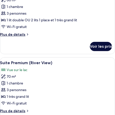
60 m²
photos
pour
1 chambre
ce
3 personnes
type
1 lit double OU 2 lits 1 place et 1 très grand lit
de
Wi-Fi gratuit
chambre :
Plus
Plus de détails
Chambre
de
Premium
détails
Voir les prix
(River
sur
le
View)
type
Afficher
Une chambre d’hôtel moderne dotée d’un 
4
de
Suite Premium (River View)
toutes
chambre
Vue sur le lac
Chambre
les
Premium
70 m²
photos
(River
pour
1 chambre
View)
ce
3 personnes
type
1 très grand lit
de
Wi-Fi gratuit
chambre :
Plus
Plus de détails
Suite