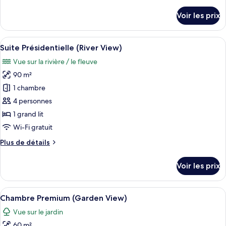
de
Premium
détails
Voir les prix
(River
sur
le
View)
type
Afficher
Une chambre d’hôtel moderne dotée d’un
4
de
Suite Présidentielle (River View)
toutes
chambre
Vue sur la rivière / le fleuve
Suite
les
Premium
90 m²
photos
(River
pour
1 chambre
View)
ce
4 personnes
type
1 grand lit
de
Wi-Fi gratuit
chambre :
Plus
Plus de détails
Suite
de
Présidentielle
détails
Voir les prix
(River
sur
le
View)
type
Afficher
Une chambre d’hôtel avec un grand lit
3
de
Chambre Premium (Garden View)
toutes
chambre
Vue sur le jardin
Suite
les
Présidentielle
60 m²