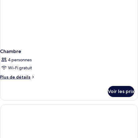
Chambre
4 personnes
Wi-Fi gratuit
Plus
Plus de détails
de
détails
Voir les prix
sur
le
type
de
chambre
Chambre