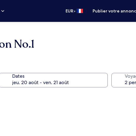
•
s
EUR
Publier votre annon
on No.1
Dates
Voya