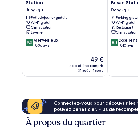
Inn
Encore
Station
Busan Stati
Busan
by
Jung-gu
Dong-gu
Jungang
Wyndham
Station
Petit déjeuner gratuit
Busan
Parking gratu
Wi-Fi gratuit
Wi-Fi gratuit
Jung-
Station
Climatisation
Restaurant
gu
Dong-
Laverie
Climatisation
gu
9.0
8.8
Merveilleux
Excellent
9,0
8,8
sur
sur
1 006 avis
1 010 avis
10,
10,
Merveilleux,
Excellent,
Le
49 €
1 006 avis
1 010 avis
nouveau
taxes et frais compris
prix
31 août - 1 sept.
est
de
49 €
Connectez-vous pour découvrir les 
pouvez bénéficier. Plus de récompen
À propos du quartier