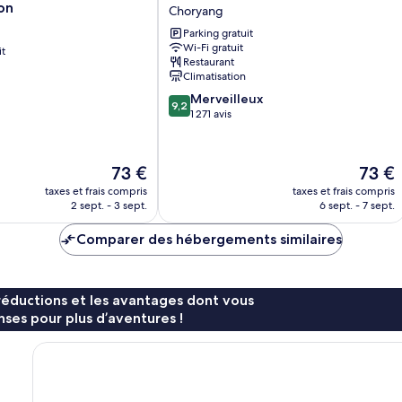
Hotel
on
Choryang
Busan
Parking gratuit
Station
Wi-Fi gratuit
it
Choryang
Restaurant
Climatisation
9.2
Merveilleux
9,2
sur
1 271 avis
10,
Merveilleux,
1 271 avis
Le
Le
73 €
73 €
nouveau
nouvea
taxes et frais compris
taxes et frais compris
prix
prix
2 sept. - 3 sept.
6 sept. - 7 sept.
est
est
de
de
Comparer des hébergements similaires
73 €
73 €
réductions et les avantages dont vous
ses pour plus d’aventures !