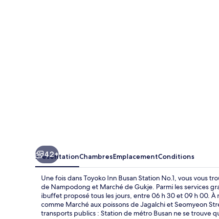
Inn
Busan
Station
No.1
42+
Présentation
Chambres
Emplacement
Conditions
Une fois dans Toyoko Inn Busan Station No.1, vous vous tr
de Nampodong et Marché de Gukje. Parmi les services gratui
ibuffet proposé tous les jours, entre 06 h 30 et 09 h 00. À
comme Marché aux poissons de Jagalchi et Seomyeon Street
transports publics : Station de métro Busan ne se trouve 