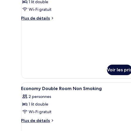
1 lit double
type
Wi-Fi gratuit
de
chambre :
Plus
Plus de détails
de
City
détails
View
sur
Economy
le
Double
type
de
Room,
chambre
Non-
City
smoking
View
Voir les pri
Economy
Double
Room,
Afficher
Coffres-forts dans les chambr
Non-
9
Economy Double Room Non Smoking
toutes
smoking
2 personnes
les
1 lit double
photos
pour
Wi-Fi gratuit
ce
Plus
Plus de détails
type
de
détails