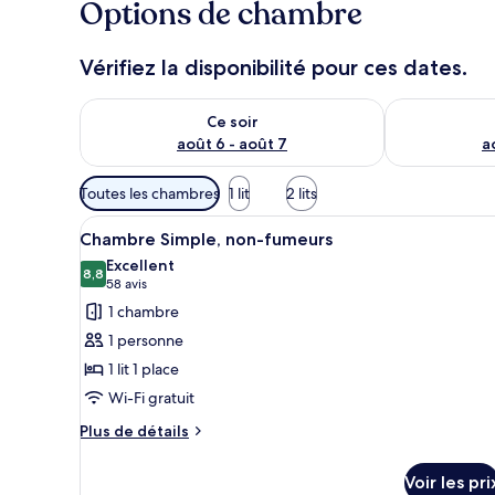
Options de chambre
Vérifiez la disponibilité pour ces dates.
Vérifier la disponibilité pour ce soir août 6 - août 7
Vérifier la di
Ce soir
août 6 - août 7
a
Filtres
Toutes les chambres
1 lit
2 lits
disponibles
Afficher
Une chambre d’hôtel avec un li
pour
4
Chambre Simple, non-fumeurs
toutes
les
Excellent
les
8,8
chambres
8,8 sur 10
(58 avis)
58 avis
photos
1 chambre
pour
1 personne
ce
1 lit 1 place
type
Wi-Fi gratuit
de
chambre :
Plus
Plus de détails
de
Chambre
détails
Simple,
Voir les pri
sur