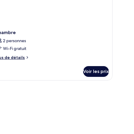
meurs,
e
rt
hambre
2 personnes
Wi-Fi gratuit
us
us de détails
e
tails
Voir les prix
r
pe
e
hambre
hambre