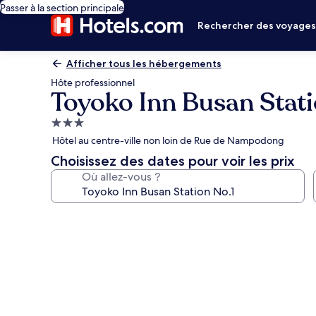
Passer à la section principale
Rechercher des voyage
Afficher tous les hébergements
Hôte professionnel
Toyoko Inn Busan Stati
Hébergement
3.0 étoiles
Hôtel au centre-ville non loin de Rue de Nampodong
Choisissez des dates pour voir les prix
Où allez-vous ?
Galerie
photos
de
l’hébergement
Toyoko