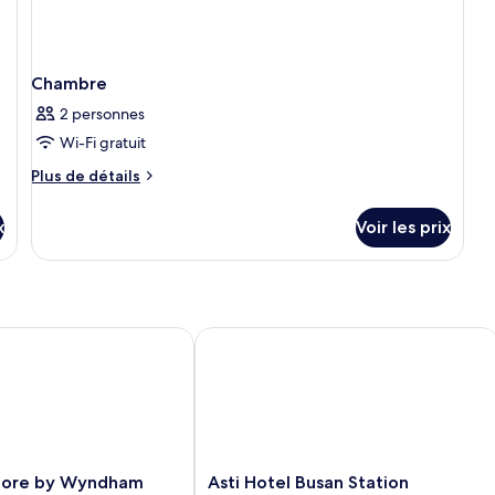
Chambre
2 personnes
Wi-Fi gratuit
Plus
Plus de détails
de
détails
x
Voir les prix
sur
le
type
de
chambre
Chambre
e by Wyndham Busan Station
Asti Hotel Busan Station
Asti
core by Wyndham
Asti Hotel Busan Station