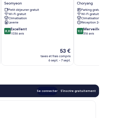
Inn
station
Seomyeon
Choryang
Busan
city
Petit déjeuner gratuit
Parking gratuit
Seo-
hotel
Wi-Fi gratuit
Wi-Fi gratuit
myeon
Choryang
Climatisation
Climatisation
Seomyeon
Laverie
Réception 24 h/24
8.8
9.0
Excellent
Merveilleux
8,8
9,0
sur
sur
1 036 avis
316 avis
10,
10,
Excellent,
Merveilleux,
1 036 avis
316 avis
Le
53 €
u
nouveau
taxes et frais compris
tax
prix
6 sept. - 7 sept.
est
de
53 €
Se connecter
S’inscrire gratuitement