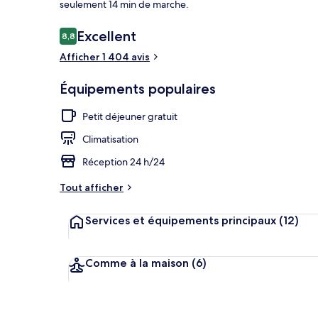
seulement 14 min de marche.
Avis
Excellent
8,8
8,8 sur 10
voyageurs
Afficher 1 404 avis
Extérieur
Équipements populaires
Petit déjeuner gratuit
Climatisation
Réception 24 h/24
Tout afficher
Services et équipements principaux
(12)
Comme à la maison
(6)