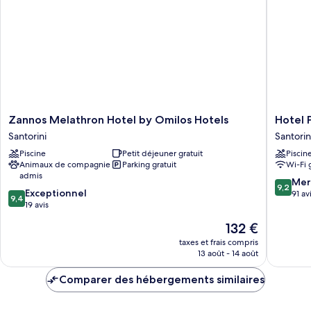
Double
Deluxe
Zannos
Hotel
Zannos Melathron Hotel by Omilos Hotels
Hotel 
Melathron
Porto
Santorini
Santorin
Hotel
Perissa
Piscine
Petit déjeuner gratuit
Piscin
by
Santorin
Animaux de compagnie
Parking gratuit
Wi-Fi 
Omilos
admis
Hotels
9.2
Mer
9,2
9.4
Santorini
Exceptionnel
sur
91 av
9,4
sur
19 avis
10,
10,
Merveill
Le
132 €
Exceptionnel,
91 avis
nouveau
19 avis
taxes et frais compris
prix
13 août - 14 août
est
de
Comparer des hébergements similaires
132 €