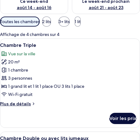
Ce week-end
Le week-end prochain
août 14 - août 16
août 21 - août 23
Filtres
Toutes les chambres
2 lits
3+ lits
1 lit
disponibles
pour
Affichage de 4 chambres sur 4
les
Afficher
Une chambre d’hôtel avec deux lits, un
42
Chambre Triple
chambres
toutes
Vue sur la ville
les
20 m²
photos
pour
1 chambre
ce
3 personnes
type
1 grand lit et 1 lit 1 place OU 3 lits 1 place
de
Wi-Fi gratuit
chambre :
Plus
Plus de détails
Chambre
de
Triple
détails
Voir les prix
sur
le
type
Afficher
Un vase rempli de fleurs est posé sur u
50
de
Chambre Double ou avec lits jumeaux