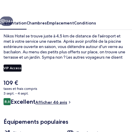
cédent
Suivant
134+
Présentation
Chambres
Emplacement
Conditions
Nikos Hotel se trouve juste à 4,5 km de distance de l'aéroport et
met à votre service une navette. Après avoir profité de la piscine
extérieure ouverte en saison, vous détendre autour d'un verre au
bar/salon. Au menu des petits plus offerts sur place, on trouve une
terrasse et un jardin. Sympa non ? Les autres voyageurs ne disent
que du bien en ce qui concerne le personnel attentionné.
VIP Access
Le
109 €
Suite | Vue de la chambre
prix
taxes et frais compris
actuel
3 sept. - 4 sept.
est
Avis
Excellent
8,6
Afficher 46 avis
de
8,6 sur 10
voyageurs
109 €.
Équipements populaires