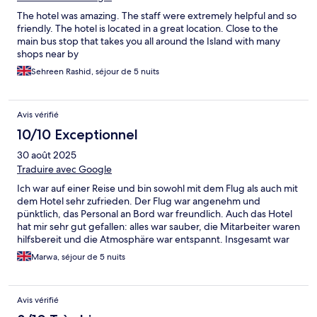
The hotel was amazing. The staff were extremely helpful and so
friendly. The hotel is located in a great location. Close to the
main bus stop that takes you all around the Island with many
shops near by
Sehreen Rashid, séjour de 5 nuits
Avis vérifié
10/10 Exceptionnel
30 août 2025
Traduire avec Google
Ich war auf einer Reise und bin sowohl mit dem Flug als auch mit
dem Hotel sehr zufrieden. Der Flug war angenehm und
pünktlich, das Personal an Bord war freundlich. Auch das Hotel
hat mir sehr gut gefallen: alles war sauber, die Mitarbeiter waren
hilfsbereit und die Atmosphäre war entspannt. Insgesamt war
es eine wunderschöne Reise, die ich sehr gerne
Marwa, séjour de 5 nuits
weiterempfehle. Vielen Dank! Gebucht habe ich alles über
Expedia, und es hat perfekt funktioniert.
Avis vérifié