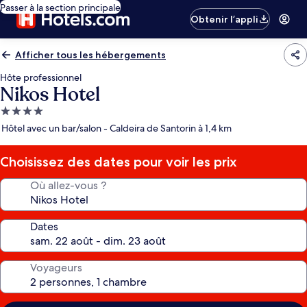
Passer à la section principale
Obtenir l’appli
Afficher tous les hébergements
Hôte professionnel
Nikos Hotel
Hébergement
4.0 étoiles
Hôtel avec un bar/salon - Caldeira de Santorin à 1,4 km
Choisissez des dates pour voir les prix
Où allez-vous ?
Dates
Voyageurs