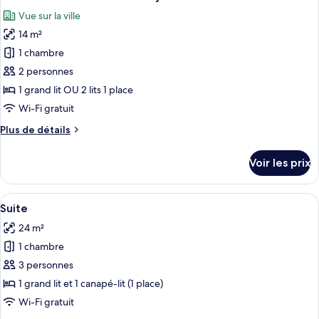
toutes
chambre
Vue sur la ville
Chambre
les
Triple
14 m²
photos
pour
1 chambre
ce
2 personnes
type
1 grand lit OU 2 lits 1 place
de
Wi-Fi gratuit
chambre :
Plus
Plus de détails
Chambre
de
Double
détails
Voir les prix
ou
sur
le
avec
type
Afficher
Une chambre d’hôtel avec un lit, une t
lits
24
de
Suite
toutes
jumeaux
chambre
24 m²
Chambre
les
Double
1 chambre
photos
ou
pour
3 personnes
avec
ce
lits
1 grand lit et 1 canapé-lit (1 place)
jumeaux
type
Wi-Fi gratuit
de