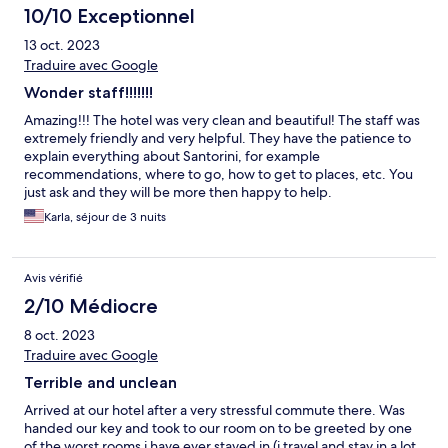
10/10 Exceptionnel
13 oct. 2023
Traduire avec Google
Wonder staff!!!!!!!
Amazing!!! The hotel was very clean and beautiful! The staff was
extremely friendly and very helpful. They have the patience to
explain everything about Santorini, for example
recommendations, where to go, how to get to places, etc. You
just ask and they will be more then happy to help.
Karla, séjour de 3 nuits
Avis vérifié
2/10 Médiocre
8 oct. 2023
Traduire avec Google
Terrible and unclean
Arrived at our hotel after a very stressful commute there. Was
handed our key and took to our room on to be greeted by one
of the worst rooms i have ever stayed in (i travel and stay in a lot